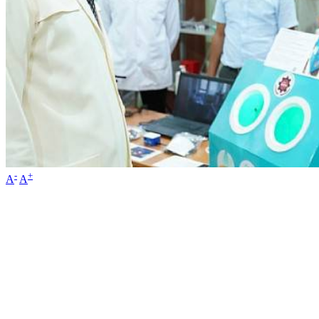
-
+
A
A