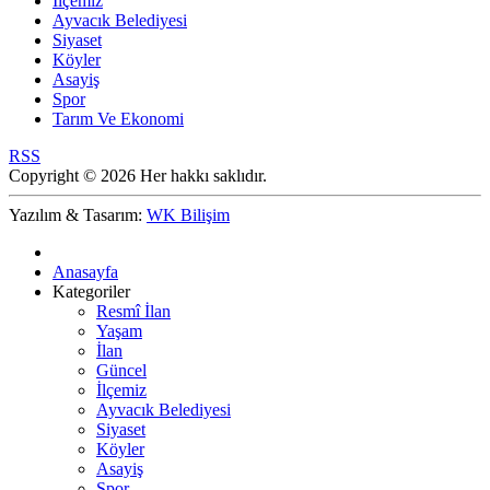
İlçemiz
Ayvacık Belediyesi
Siyaset
Köyler
Asayiş
Spor
Tarım Ve Ekonomi
RSS
Copyright © 2026 Her hakkı saklıdır.
Yazılım & Tasarım:
WK Bilişim
Anasayfa
Kategoriler
Resmî İlan
Yaşam
İlan
Güncel
İlçemiz
Ayvacık Belediyesi
Siyaset
Köyler
Asayiş
Spor