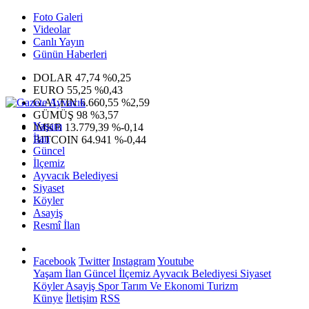
Foto Galeri
Videolar
Canlı Yayın
Günün Haberleri
DOLAR
47,74
%0,25
EURO
55,25
%0,43
G.ALTIN
6.660,55
%2,59
GÜMÜŞ
98
%3,57
Yaşam
IMKB
13.779,39
%-0,14
İlan
BITCOIN
64.941
%-0,44
Güncel
İlçemiz
Ayvacık Belediyesi
Siyaset
Köyler
Asayiş
Resmî İlan
Facebook
Twitter
Instagram
Youtube
Yaşam
İlan
Güncel
İlçemiz
Ayvacık Belediyesi
Siyaset
Köyler
Asayiş
Spor
Tarım Ve Ekonomi
Turizm
Künye
İletişim
RSS