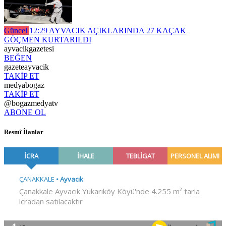
Güncel
12:29
AYVACIK AÇIKLARINDA 27 KAÇAK
GÖÇMEN KURTARILDI
ayvacikgazetesi
BEĞEN
gazeteayvacik
TAKİP ET
medyabogaz
TAKİP ET
@bogazmedyatv
ABONE OL
Resmî İlanlar