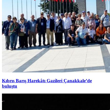
Kıbrıs Barış Harekâtı Gazileri Çanakkale’de
buluştu