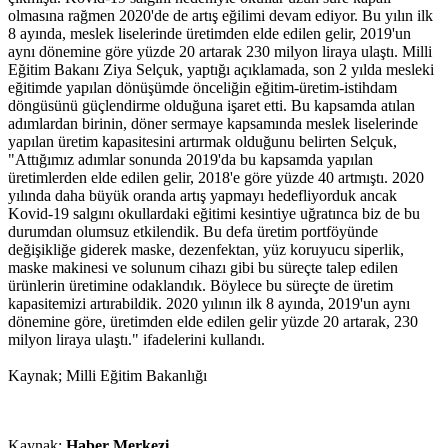
olmasına rağmen 2020'de de artış eğilimi devam ediyor. Bu yılın ilk
8 ayında, meslek liselerinde üretimden elde edilen gelir, 2019'un
aynı dönemine göre yüzde 20 artarak 230 milyon liraya ulaştı. Milli
Eğitim Bakanı Ziya Selçuk, yaptığı açıklamada, son 2 yılda mesleki
eğitimde yapılan dönüşümde önceliğin eğitim-üretim-istihdam
döngüsünü güçlendirme olduğuna işaret etti. Bu kapsamda atılan
adımlardan birinin, döner sermaye kapsamında meslek liselerinde
yapılan üretim kapasitesini artırmak olduğunu belirten Selçuk,
"Attığımız adımlar sonunda 2019'da bu kapsamda yapılan
üretimlerden elde edilen gelir, 2018'e göre yüzde 40 artmıştı. 2020
yılında daha büyük oranda artış yapmayı hedefliyorduk ancak
Kovid-19 salgını okullardaki eğitimi kesintiye uğratınca biz de bu
durumdan olumsuz etkilendik. Bu defa üretim portföyünde
değişikliğe giderek maske, dezenfektan, yüz koruyucu siperlik,
maske makinesi ve solunum cihazı gibi bu süreçte talep edilen
ürünlerin üretimine odaklandık. Böylece bu süreçte de üretim
kapasitemizi artırabildik. 2020 yılının ilk 8 ayında, 2019'un aynı
dönemine göre, üretimden elde edilen gelir yüzde 20 artarak, 230
milyon liraya ulaştı." ifadelerini kullandı.
Kaynak; Milli Eğitim Bakanlığı
Kaynak:
Haber Merkezi