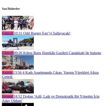
Son Haberler
Güncel
10:31
Odd Burger Ege’yi Sallayacak!
Güncel
09:26
Kıbrıs Barış Harekâtı Gazileri Çanakkale’de buluştu
Asayiş
13:56
4 Katlı Apartmanda Çıkan Yangın Yürekleri Ağıza
Getirdi
Siyaset
18:52
Doğan 'Adil, Laik ve Demokratik Bir Yönetim İçin
Aday Oldum'