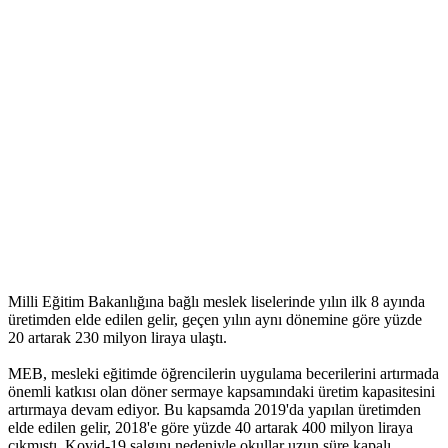
Milli Eğitim Bakanlığına bağlı meslek liselerinde yılın ilk 8 ayında
üretimden elde edilen gelir, geçen yılın aynı dönemine göre yüzde
20 artarak 230 milyon liraya ulaştı.
MEB, mesleki eğitimde öğrencilerin uygulama becerilerini artırmada
önemli katkısı olan döner sermaye kapsamındaki üretim kapasitesini
artırmaya devam ediyor. Bu kapsamda 2019'da yapılan üretimden
elde edilen gelir, 2018'e göre yüzde 40 artarak 400 milyon liraya
çıkmıştı. Kovid-19 salgını nedeniyle okullar uzun süre kapalı