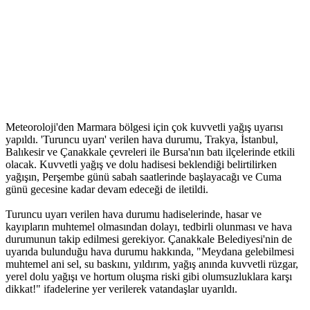
Meteoroloji'den Marmara bölgesi için çok kuvvetli yağış uyarısı
yapıldı. 'Turuncu uyarı' verilen hava durumu, Trakya, İstanbul,
Balıkesir ve Çanakkale çevreleri ile Bursa'nın batı ilçelerinde etkili
olacak. Kuvvetli yağış ve dolu hadisesi beklendiği belirtilirken
yağışın, Perşembe günü sabah saatlerinde başlayacağı ve Cuma
günü gecesine kadar devam edeceği de iletildi.
Turuncu uyarı verilen hava durumu hadiselerinde, hasar ve
kayıpların muhtemel olmasından dolayı, tedbirli olunması ve hava
durumunun takip edilmesi gerekiyor. Çanakkale Belediyesi'nin de
uyarıda bulunduğu hava durumu hakkında, "Meydana gelebilmesi
muhtemel ani sel, su baskını, yıldırım, yağış anında kuvvetli rüzgar,
yerel dolu yağışı ve hortum oluşma riski gibi olumsuzluklara karşı
dikkat!" ifadelerine yer verilerek vatandaşlar uyarıldı.