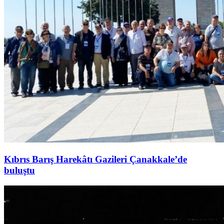
Kıbrıs Barış Harekâtı Gazileri Çanakkale’de
buluştu