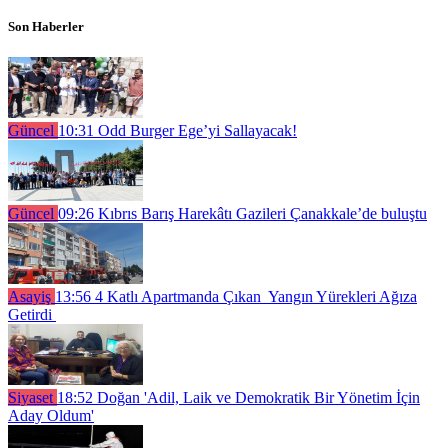
Son Haberler
Güncel
10:31
Odd Burger Ege’yi Sallayacak!
Güncel
09:26
Kıbrıs Barış Harekâtı Gazileri Çanakkale’de buluştu
Asayiş
13:56
4 Katlı Apartmanda Çıkan Yangın Yürekleri Ağıza
Getirdi
Siyaset
18:52
Doğan 'Adil, Laik ve Demokratik Bir Yönetim İçin
Aday Oldum'