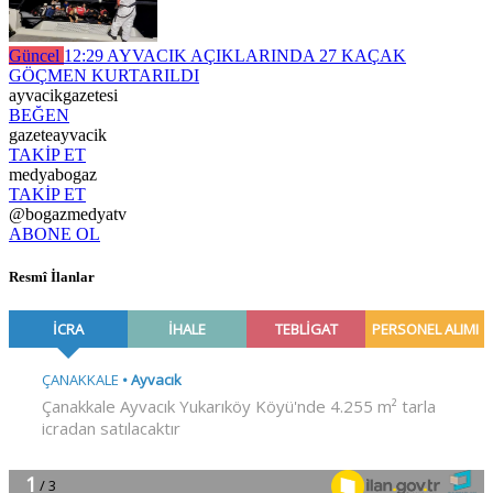
Güncel
12:29
AYVACIK AÇIKLARINDA 27 KAÇAK
GÖÇMEN KURTARILDI
ayvacikgazetesi
BEĞEN
gazeteayvacik
TAKİP ET
medyabogaz
TAKİP ET
@bogazmedyatv
ABONE OL
Resmî İlanlar