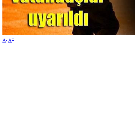
-
+
A
A