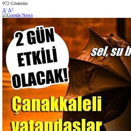
972
Gösterim
-
+
A
A