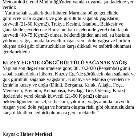
Meteoroloji Genel Müdürlüğü'nden yapılan uyarıda şu ifadelere yer
verildi:
"Yarın sabah saatlerinden itibaren Marmara bölge genelinde
görülecek olan sağanak ve gök gürültülü sağanak yağışların,
kuvvetli (21-50 Kg/m2), Trakya Kesimi, İstanbul, Balıkesir ve
Çanakkale çevreleri ile Bursa'nın batı ilçelerinde yerel olarak çok
kuvvetli (40-75 Kg/m2) olması beklendiğinden ani sel, su baskını,
yıldırım, yağış anında kuvvetli rüzgar, yerel dolu yağışı ve hortum
oluşma riski gibi olumsuzluklara karşı dikkatli ve tedbirli olunması
gerekmektedir
KUZEY EGE'DE GÖKGÜRÜLTÜLÜ SAĞANAK YAĞIŞ
Yapılan son değerlendirmelere göre; 08.10.2020 (Perşembe) günü
sabah saatlerinden itibaren Kuzey Ege’de görülecek olan sağanak ve
gök gürültülü sağanak yağışların, Kütahya ve Manisa çevreleri ile
İzmir’in kuzey ve doğu (Dikili, Bergama, Kınık, Aliağa, Foça,
Menemen, Bayındır, Kemalpaşa, Beydağ, Tire, Ödemiş, Kiraz)
ilçelerinde yerel olarak kuvvetli (21-50 Kg/m2) olması
beklendiğinden ani sel, su baskını, yıldırım, yağış anında kuvvetli
rüzgar, yerel dolu yağışı ve hortum oluşma riski gibi olumsuzluklara
karşı dikkatli ve tedbirli olunması gerekmektedir."
Kaynak:
Haber Merkezi