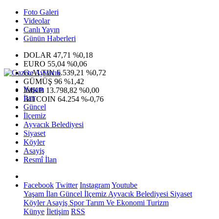
Foto Galeri
Videolar
Canlı Yayın
Günün Haberleri
DOLAR
47,71
%0,18
EURO
55,04
%0,06
G.ALTIN
6.539,21
%0,72
GÜMÜŞ
96
%1,42
Yaşam
IMKB
13.798,82
%0,00
İlan
BITCOIN
64.254
%-0,76
Güncel
İlçemiz
Ayvacık Belediyesi
Siyaset
Köyler
Asayiş
Resmî İlan
Facebook
Twitter
Instagram
Youtube
Yaşam
İlan
Güncel
İlçemiz
Ayvacık Belediyesi
Siyaset
Köyler
Asayiş
Spor
Tarım Ve Ekonomi
Turizm
Künye
İletişim
RSS