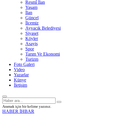
Resmî İlan
Yaşam
İlan
Güncel
İlçemiz
Ayvacık Belediyesi
Siyaset
Köyler
Asayiş
Spor
Tarım Ve Ekonomi
Turizm
Foto Galeri
Video
Yazarlar
Künye
İletişim
Aramak için bir kelime yazınız.
HABER İHBAR