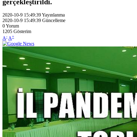
gerçekleştirildi.
2020-10-9 15:49:39
Yayınlanma
2020-10-9 15:49:39
Güncelleme
0
Yorum
1205
Gösterim
-
+
A
A