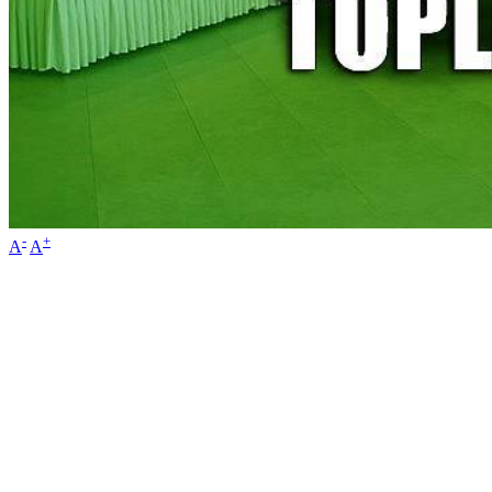
-
+
A
A