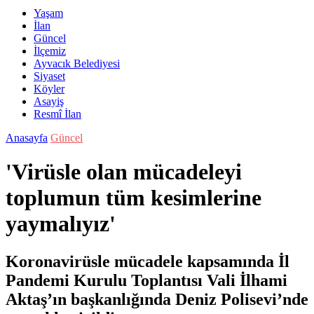
Yaşam
İlan
Güncel
İlçemiz
Ayvacık Belediyesi
Siyaset
Köyler
Asayiş
Resmî İlan
Anasayfa
Güncel
'Virüsle olan mücadeleyi
toplumun tüm kesimlerine
yaymalıyız'
Koronavirüsle mücadele kapsamında İl
Pandemi Kurulu Toplantısı Vali İlhami
Aktaş’ın başkanlığında Deniz Polisevi’nde