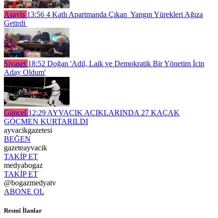
Asayiş
13:56
4 Katlı Apartmanda Çıkan Yangın Yürekleri Ağıza
Getirdi
Siyaset
18:52
Doğan 'Adil, Laik ve Demokratik Bir Yönetim İçin
Aday Oldum'
Güncel
12:29
AYVACIK AÇIKLARINDA 27 KAÇAK
GÖÇMEN KURTARILDI
ayvacikgazetesi
BEĞEN
gazeteayvacik
TAKİP ET
medyabogaz
TAKİP ET
@bogazmedyatv
ABONE OL
Resmî İlanlar