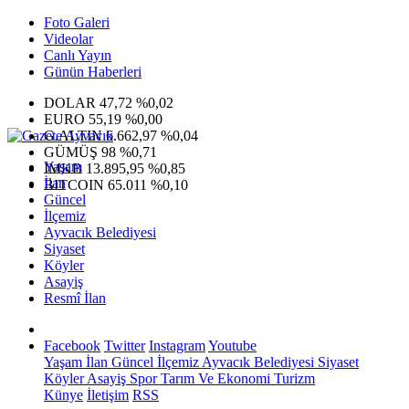
Foto Galeri
Videolar
Canlı Yayın
Günün Haberleri
DOLAR
47,72
%0,02
EURO
55,19
%0,00
G.ALTIN
6.662,97
%0,04
GÜMÜŞ
98
%0,71
Yaşam
IMKB
13.895,95
%0,85
İlan
BITCOIN
65.011
%0,10
Güncel
İlçemiz
Ayvacık Belediyesi
Siyaset
Köyler
Asayiş
Resmî İlan
Facebook
Twitter
Instagram
Youtube
Yaşam
İlan
Güncel
İlçemiz
Ayvacık Belediyesi
Siyaset
Köyler
Asayiş
Spor
Tarım Ve Ekonomi
Turizm
Künye
İletişim
RSS