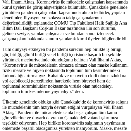
Vali İlhami Aktaş, Koronavirüs ile mücadele çalışmaları kapsamında
kurul üyeleri ile görüş alışverişinde bulunuldu. Çanakkale genelinde
yürütülen pandemi çalışmaları kapsamında alınan tedbirler, yapılan
denetimler, filyasyon ve izolasyon takip çalışmalarının
değerlendirildiği toplantıda; ÇOMÜ Tıp Fakültesi Halk Sağlığı Ana
Bilim Dalı Başkanı Coşkun Bakar tarafından ilin son durumu,
gelinen seviye, yapılan çalışmalar ve bundan sonra izlenecek
çalışma planı hakkında sunum yapılarak kurul üyeleri bilgilendirildi.
Tüm dünyayı etkileyen bu pandemi sürecini hep birlikte iş birliği,
güç birliği, gönül birliği ve el birliği içerisinde başarılı bir şekilde
yürütmek mecburiyetinde olunduğunu belirten Vali İlhami Aktaş,
“Koronavirüs ile mücadelenin olmazsa olmazı olan maske kullanımı,
fiziki mesafe ve hijyen noktasında toplumun tüm kesimlerindeki
farkındalığı artırmalıyız. Rahatlık ve rehavetin ciddi olumsuzluklara
yol açabileceği gerçeğinden hareketle hem bireysel hem de
toplumsal sorumluluklar noktasında virüsle olan mücadeleyi
toplumun tüm kesimlerine yaymalıyız” dedi.
Ülkemiz genelinde olduğu gibi Çanakkale’de de koronavirüs salgını
ile mücadelenin tüm hızıyla devam ettiğini vurgulayan Vali İlhami
Aktaş, “Pandemi ile mücadelede canla başla çalışan tüm kamu
görevlilerine ve duyarlı davranan Çanakkaleli vatandaşlarımıza
teşekkür ediyorum. Hep birlikte koronavirüs salgınının yayılmasını
önlemede başarılı olacağımıza yürekten inanıyorum. Maske, mesafe