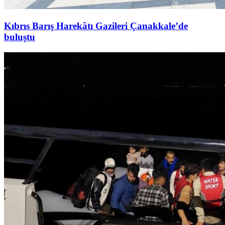
Kıbrıs Barış Harekâtı Gazileri Çanakkale’de
buluştu