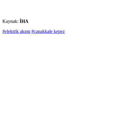
Kaynak:
İHA
#elektrik akımı
#çanakkale kepez