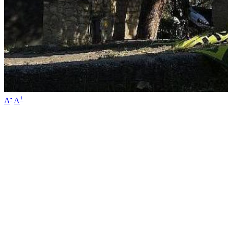
-
+
A
A