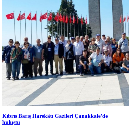
Kıbrıs Barış Harekâtı Gazileri Çanakkale’de
buluştu