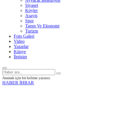
Ayvacık Belediyesi
Siyaset
Köyler
Asayiş
Spor
Tarım Ve Ekonomi
Turizm
Foto Galeri
Video
Yazarlar
Künye
İletişim
Aramak için bir kelime yazınız.
HABER İHBAR