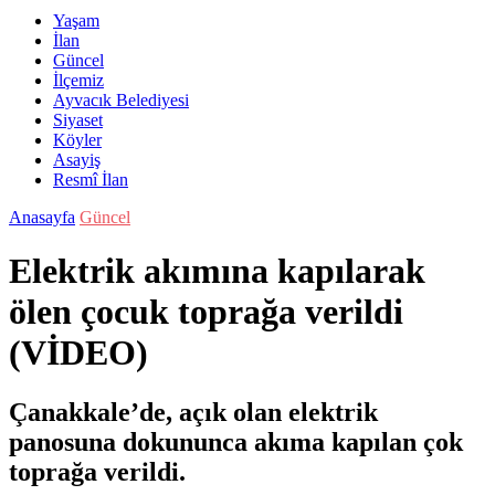
Yaşam
İlan
Güncel
İlçemiz
Ayvacık Belediyesi
Siyaset
Köyler
Asayiş
Resmî İlan
Anasayfa
Güncel
Elektrik akımına kapılarak
ölen çocuk toprağa verildi
(VİDEO)
Çanakkale’de, açık olan elektrik
panosuna dokununca akıma kapılan çok
toprağa verildi.