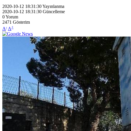
2020-10-12 18:31:30
Yayınlanma
2020-10-12 18:31:30
Güncelleme
0
Yorum
2471
Gösterim
-
+
A
A