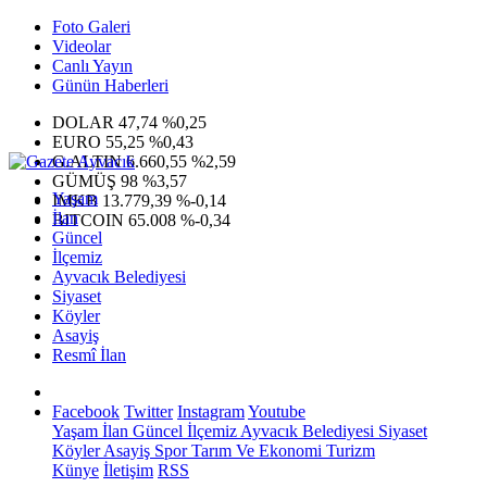
Foto Galeri
Videolar
Canlı Yayın
Günün Haberleri
DOLAR
47,74
%0,25
EURO
55,25
%0,43
G.ALTIN
6.660,55
%2,59
GÜMÜŞ
98
%3,57
Yaşam
IMKB
13.779,39
%-0,14
İlan
BITCOIN
65.008
%-0,34
Güncel
İlçemiz
Ayvacık Belediyesi
Siyaset
Köyler
Asayiş
Resmî İlan
Facebook
Twitter
Instagram
Youtube
Yaşam
İlan
Güncel
İlçemiz
Ayvacık Belediyesi
Siyaset
Köyler
Asayiş
Spor
Tarım Ve Ekonomi
Turizm
Künye
İletişim
RSS