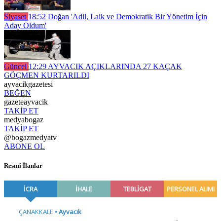
Siyaset
18:52
Doğan 'Adil, Laik ve Demokratik Bir Yönetim İçin
Aday Oldum'
Güncel
12:29
AYVACIK AÇIKLARINDA 27 KAÇAK
GÖÇMEN KURTARILDI
ayvacikgazetesi
BEĞEN
gazeteayvacik
TAKİP ET
medyabogaz
TAKİP ET
@bogazmedyatv
ABONE OL
Resmî İlanlar