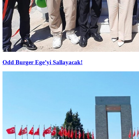
Odd Burger Ege’yi Sallayacak!