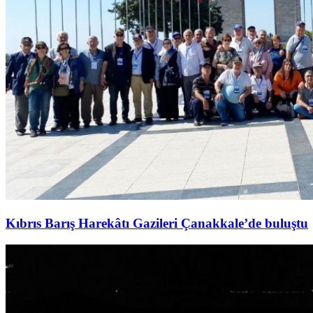
Kıbrıs Barış Harekâtı Gazileri Çanakkale’de buluştu