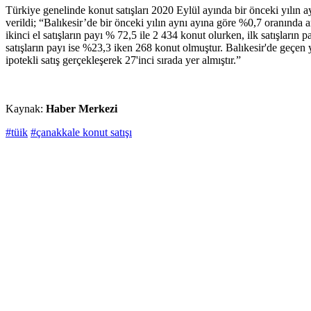
Türkiye genelinde konut satışları 2020 Eylül ayında bir önceki yılın
verildi; “Balıkesir’de bir önceki yılın aynı ayına göre %0,7 oranında ar
ikinci el satışların payı % 72,5 ile 2 434 konut olurken, ilk satışların
satışların payı ise %23,3 iken 268 konut olmuştur. Balıkesir'de geçen y
ipotekli satış gerçekleşerek 27'inci sırada yer almıştır.”
Kaynak:
Haber Merkezi
#tüik
#çanakkale konut satışı