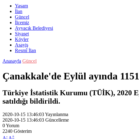
Yaşam
İlan
Güncel
İlçemiz
Ayvacık Belediyesi
Siyaset
Köyler
Asayiş
Resmî İlan
Anasayfa
Güncel
Çanakkale'de Eylül ayında 1151 
Türkiye İstatistik Kurumu (TÜİK), 2020 Eyl
satıldığı bildirildi.
2020-10-15 13:46:03
Yayınlanma
2020-10-15 13:46:03
Güncelleme
0
Yorum
2240
Gösterim
-
+
A
A