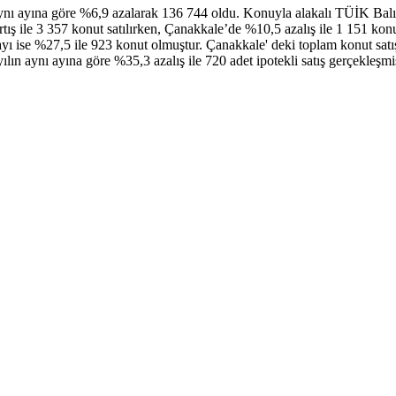
 aynı ayına göre %6,9 azalarak 136 744 oldu. Konuyla alakalı TÜİK Bal
tış ile 3 357 konut satılırken, Çanakkale’de %10,5 azalış ile 1 151 konut 
 payı ise %27,5 ile 923 konut olmuştur. Çanakkale' deki toplam konut satış
ılın aynı ayına göre %35,3 azalış ile 720 adet ipotekli satış gerçekleşmi