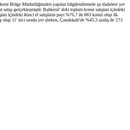
ıkesir Bölge Müdürlüğünden yapılan bilgilendirmede şu ifadelere yer
satışı gerçekleşmiştir. Balıkesir' deki toplam konut satışları içindeki
ları içindeki ikinci el satışların payı %76,7 ile 883 konut olup ilk
ş olup 11' inci sırada yer alırken, Çanakkale'de %45,3 azalış ile 273