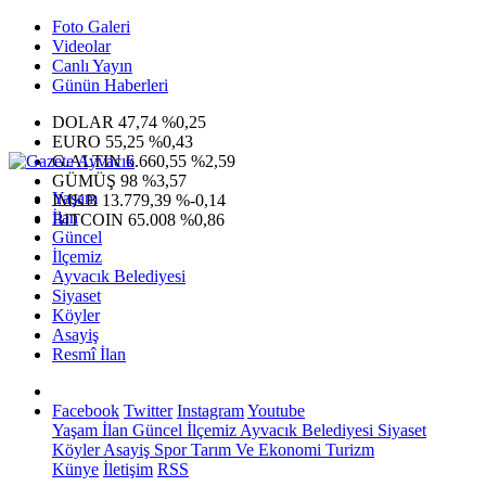
Foto Galeri
Videolar
Canlı Yayın
Günün Haberleri
DOLAR
47,74
%0,25
EURO
55,25
%0,43
G.ALTIN
6.660,55
%2,59
GÜMÜŞ
98
%3,57
Yaşam
IMKB
13.779,39
%-0,14
İlan
BITCOIN
65.008
%0,86
Güncel
İlçemiz
Ayvacık Belediyesi
Siyaset
Köyler
Asayiş
Resmî İlan
Facebook
Twitter
Instagram
Youtube
Yaşam
İlan
Güncel
İlçemiz
Ayvacık Belediyesi
Siyaset
Köyler
Asayiş
Spor
Tarım Ve Ekonomi
Turizm
Künye
İletişim
RSS