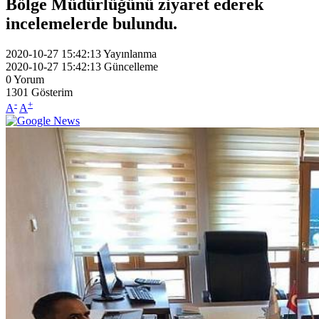
Bölge Müdürlüğünü ziyaret ederek
incelemelerde bulundu.
2020-10-27 15:42:13
Yayınlanma
2020-10-27 15:42:13
Güncelleme
0
Yorum
1301
Gösterim
-
+
A
A