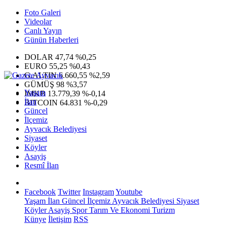
Foto Galeri
Videolar
Canlı Yayın
Günün Haberleri
DOLAR
47,74
%0,25
EURO
55,25
%0,43
G.ALTIN
6.660,55
%2,59
GÜMÜŞ
98
%3,57
Yaşam
IMKB
13.779,39
%-0,14
İlan
BITCOIN
64.831
%-0,29
Güncel
İlçemiz
Ayvacık Belediyesi
Siyaset
Köyler
Asayiş
Resmî İlan
Facebook
Twitter
Instagram
Youtube
Yaşam
İlan
Güncel
İlçemiz
Ayvacık Belediyesi
Siyaset
Köyler
Asayiş
Spor
Tarım Ve Ekonomi
Turizm
Künye
İletişim
RSS