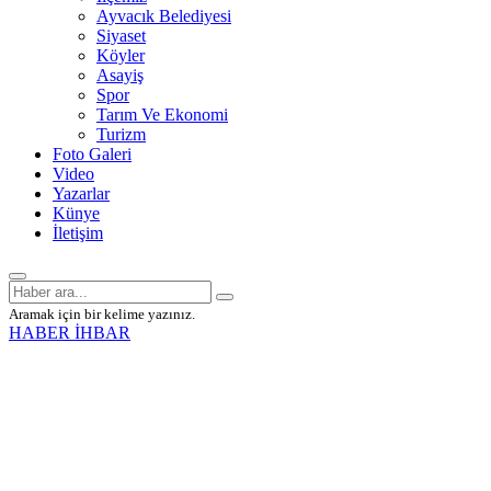
Ayvacık Belediyesi
Siyaset
Köyler
Asayiş
Spor
Tarım Ve Ekonomi
Turizm
Foto Galeri
Video
Yazarlar
Künye
İletişim
Aramak için bir kelime yazınız.
HABER İHBAR