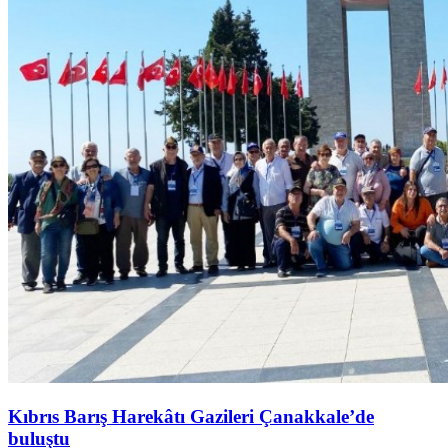
Kıbrıs Barış Harekâtı Gazileri Çanakkale’de
buluştu