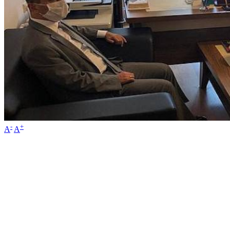
-
+
A
A