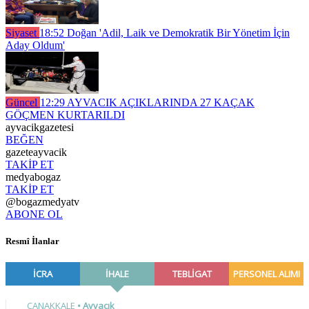
Siyaset
18:52
Doğan 'Adil, Laik ve Demokratik Bir Yönetim İçin
Aday Oldum'
Güncel
12:29
AYVACIK AÇIKLARINDA 27 KAÇAK
GÖÇMEN KURTARILDI
ayvacikgazetesi
BEĞEN
gazeteayvacik
TAKİP ET
medyabogaz
TAKİP ET
@bogazmedyatv
ABONE OL
Resmî İlanlar