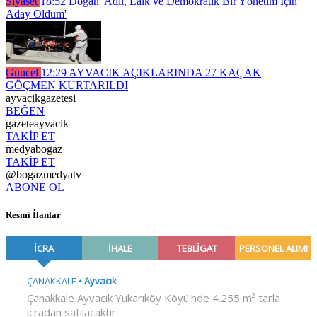
Siyaset
18:52
Doğan 'Adil, Laik ve Demokratik Bir Yönetim İçin
Aday Oldum'
Güncel
12:29
AYVACIK AÇIKLARINDA 27 KAÇAK
GÖÇMEN KURTARILDI
ayvacikgazetesi
BEĞEN
gazeteayvacik
TAKİP ET
medyabogaz
TAKİP ET
@bogazmedyatv
ABONE OL
Resmî İlanlar