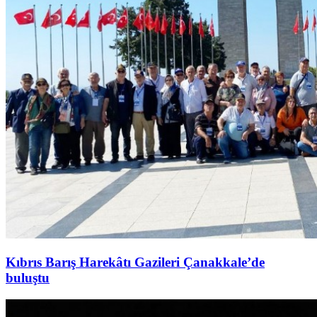
Kıbrıs Barış Harekâtı Gazileri Çanakkale’de
buluştu