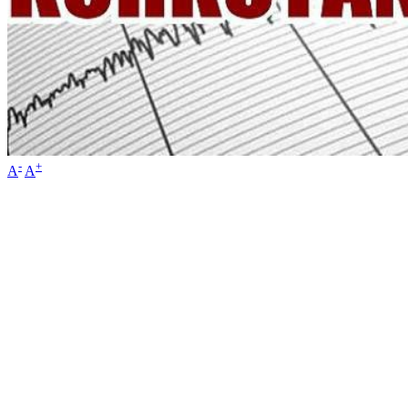
-
+
A
A