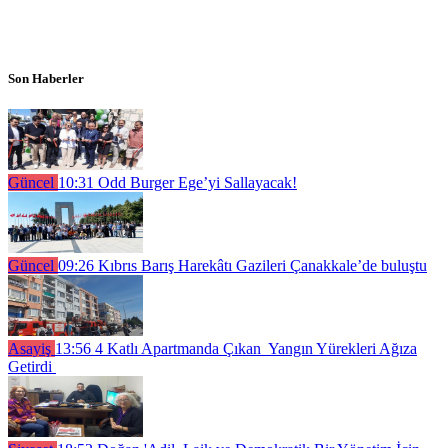
Son Haberler
Güncel
10:31
Odd Burger Ege’yi Sallayacak!
Güncel
09:26
Kıbrıs Barış Harekâtı Gazileri Çanakkale’de buluştu
Asayiş
13:56
4 Katlı Apartmanda Çıkan Yangın Yürekleri Ağıza
Getirdi