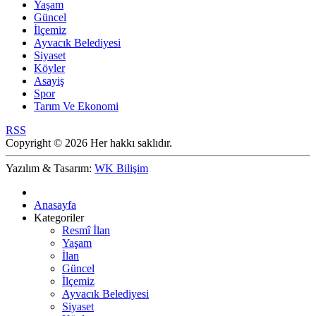
Yaşam
Güncel
İlçemiz
Ayvacık Belediyesi
Siyaset
Köyler
Asayiş
Spor
Tarım Ve Ekonomi
RSS
Copyright © 2026 Her hakkı saklıdır.
Yazılım & Tasarım:
WK Bilişim
Anasayfa
Kategoriler
Resmî İlan
Yaşam
İlan
Güncel
İlçemiz
Ayvacık Belediyesi
Siyaset