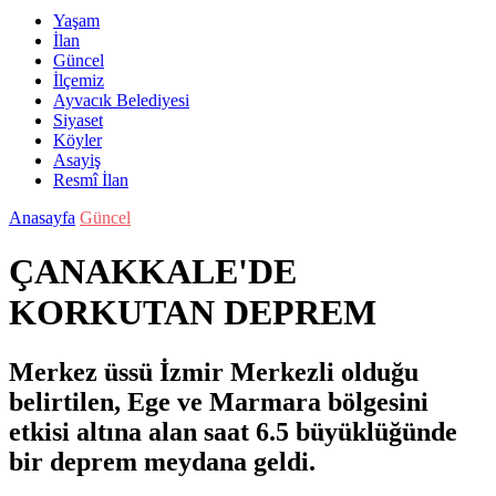
Yaşam
İlan
Güncel
İlçemiz
Ayvacık Belediyesi
Siyaset
Köyler
Asayiş
Resmî İlan
Anasayfa
Güncel
ÇANAKKALE'DE
KORKUTAN DEPREM
Merkez üssü İzmir Merkezli olduğu
belirtilen, Ege ve Marmara bölgesini
etkisi altına alan saat 6.5 büyüklüğünde
bir deprem meydana geldi.