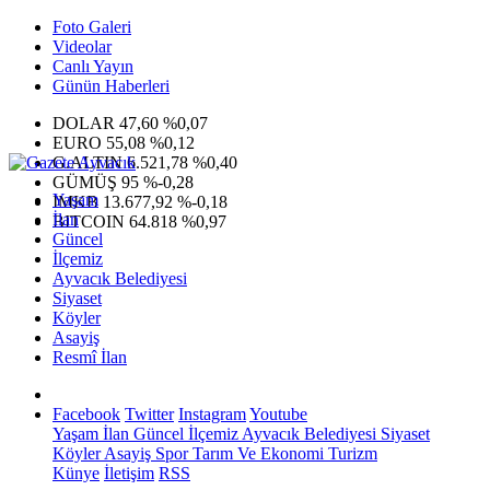
Foto Galeri
Videolar
Canlı Yayın
Günün Haberleri
DOLAR
47,60
%0,07
EURO
55,08
%0,12
G.ALTIN
6.521,78
%0,40
GÜMÜŞ
95
%-0,28
Yaşam
IMKB
13.677,92
%-0,18
İlan
BITCOIN
64.818
%0,97
Güncel
İlçemiz
Ayvacık Belediyesi
Siyaset
Köyler
Asayiş
Resmî İlan
Facebook
Twitter
Instagram
Youtube
Yaşam
İlan
Güncel
İlçemiz
Ayvacık Belediyesi
Siyaset
Köyler
Asayiş
Spor
Tarım Ve Ekonomi
Turizm
Künye
İletişim
RSS