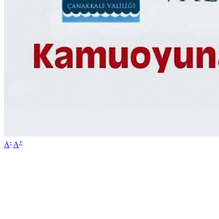
-
+
A
A