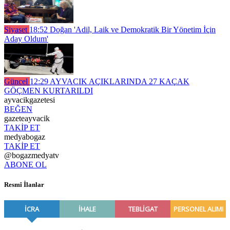
Siyaset
18:52
Doğan 'Adil, Laik ve Demokratik Bir Yönetim İçin
Aday Oldum'
Güncel
12:29
AYVACIK AÇIKLARINDA 27 KAÇAK
GÖÇMEN KURTARILDI
ayvacikgazetesi
BEĞEN
gazeteayvacik
TAKİP ET
medyabogaz
TAKİP ET
@bogazmedyatv
ABONE OL
Resmî İlanlar