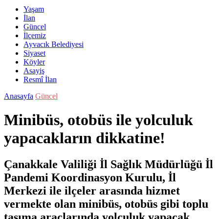
Yaşam
İlan
Güncel
İlçemiz
Ayvacık Belediyesi
Siyaset
Köyler
Asayiş
Resmî İlan
Anasayfa
Güncel
Minibüs, otobüs ile yolculuk
yapacakların dikkatine!
Çanakkale Valiliği İl Sağlık Müdürlüğü İl
Pandemi Koordinasyon Kurulu, İl
Merkezi ile ilçeler arasında hizmet
vermekte olan minibüs, otobüs gibi toplu
taşıma araçlarında yolculuk yapacak