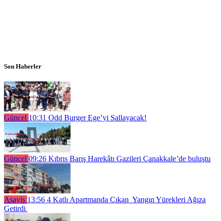
Son Haberler
Güncel
10:31
Odd Burger Ege’yi Sallayacak!
Güncel
09:26
Kıbrıs Barış Harekâtı Gazileri Çanakkale’de buluştu
Asayiş
13:56
4 Katlı Apartmanda Çıkan Yangın Yürekleri Ağıza
Getirdi