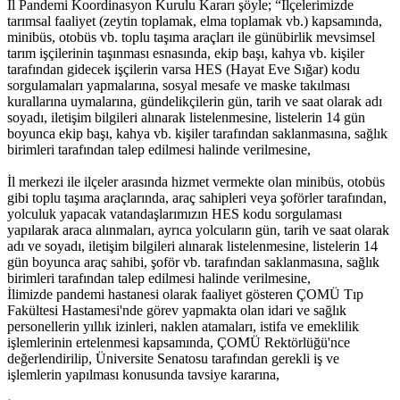
İl Pandemi Koordinasyon Kurulu Kararı şöyle; “İlçelerimizde
tarımsal faaliyet (zeytin toplamak, elma toplamak vb.) kapsamında,
minibüs, otobüs vb. toplu taşıma araçları ile günübirlik mevsimsel
tarım işçilerinin taşınması esnasında, ekip başı, kahya vb. kişiler
tarafından gidecek işçilerin varsa HES (Hayat Eve Sığar) kodu
sorgulamaları yapmalarına, sosyal mesafe ve maske takılması
kurallarına uymalarına, gündelikçilerin gün, tarih ve saat olarak adı
soyadı, iletişim bilgileri alınarak listelenmesine, listelerin 14 gün
boyunca ekip başı, kahya vb. kişiler tarafından saklanmasına, sağlık
birimleri tarafından talep edilmesi halinde verilmesine,
İl merkezi ile ilçeler arasında hizmet vermekte olan minibüs, otobüs
gibi toplu taşıma araçlarında, araç sahipleri veya şoförler tarafından,
yolculuk yapacak vatandaşlarımızın HES kodu sorgulaması
yapılarak araca alınmaları, ayrıca yolcuların gün, tarih ve saat olarak
adı ve soyadı, iletişim bilgileri alınarak listelenmesine, listelerin 14
gün boyunca araç sahibi, şoför vb. tarafından saklanmasına, sağlık
birimleri tarafından talep edilmesi halinde verilmesine,
İlimizde pandemi hastanesi olarak faaliyet gösteren ÇOMÜ Tıp
Fakültesi Hastamesi'nde görev yapmakta olan idari ve sağlık
personellerin yıllık izinleri, naklen atamaları, istifa ve emeklilik
işlemlerinin ertelenmesi kapsamında, ÇOMÜ Rektörlüğü'nce
değerlendirilip, Üniversite Senatosu tarafından gerekli iş ve
işlemlerin yapılması konusunda tavsiye kararına,