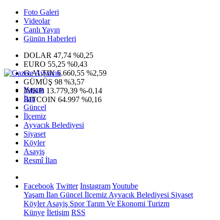
Foto Galeri
Videolar
Canlı Yayın
Günün Haberleri
DOLAR
47,74
%0,25
EURO
55,25
%0,43
G.ALTIN
6.660,55
%2,59
GÜMÜŞ
98
%3,57
Yaşam
IMKB
13.779,39
%-0,14
İlan
BITCOIN
64.997
%0,16
Güncel
İlçemiz
Ayvacık Belediyesi
Siyaset
Köyler
Asayiş
Resmî İlan
Facebook
Twitter
Instagram
Youtube
Yaşam
İlan
Güncel
İlçemiz
Ayvacık Belediyesi
Siyaset
Köyler
Asayiş
Spor
Tarım Ve Ekonomi
Turizm
Künye
İletişim
RSS