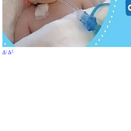
-
+
A
A