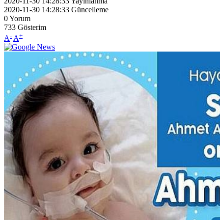
2020-11-30 14:28:33
Yayınlanma
2020-11-30 14:28:33
Güncelleme
0
Yorum
733
Gösterim
-
+
A
A