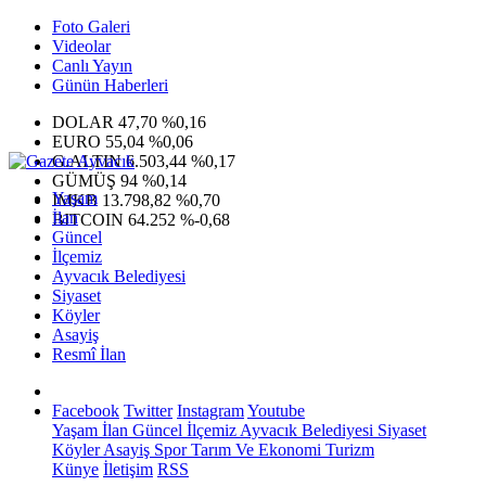
Foto Galeri
Videolar
Canlı Yayın
Günün Haberleri
DOLAR
47,70
%0,16
EURO
55,04
%0,06
G.ALTIN
6.503,44
%0,17
GÜMÜŞ
94
%0,14
Yaşam
IMKB
13.798,82
%0,70
İlan
BITCOIN
64.252
%-0,68
Güncel
İlçemiz
Ayvacık Belediyesi
Siyaset
Köyler
Asayiş
Resmî İlan
Facebook
Twitter
Instagram
Youtube
Yaşam
İlan
Güncel
İlçemiz
Ayvacık Belediyesi
Siyaset
Köyler
Asayiş
Spor
Tarım Ve Ekonomi
Turizm
Künye
İletişim
RSS