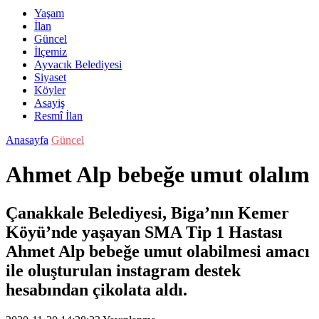
Yaşam
İlan
Güncel
İlçemiz
Ayvacık Belediyesi
Siyaset
Köyler
Asayiş
Resmî İlan
Anasayfa
Güncel
Ahmet Alp bebeğe umut olalım
Çanakkale Belediyesi, Biga’nın Kemer
Köyü’nde yaşayan SMA Tip 1 Hastası
Ahmet Alp bebeğe umut olabilmesi amacı
ile oluşturulan instagram destek
hesabından çikolata aldı.