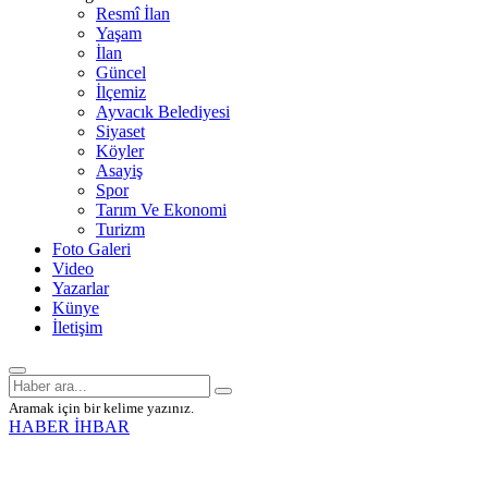
Resmî İlan
Yaşam
İlan
Güncel
İlçemiz
Ayvacık Belediyesi
Siyaset
Köyler
Asayiş
Spor
Tarım Ve Ekonomi
Turizm
Foto Galeri
Video
Yazarlar
Künye
İletişim
Aramak için bir kelime yazınız.
HABER İHBAR