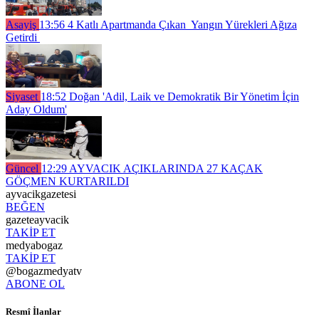
Asayiş
13:56
4 Katlı Apartmanda Çıkan Yangın Yürekleri Ağıza
Getirdi
Siyaset
18:52
Doğan 'Adil, Laik ve Demokratik Bir Yönetim İçin
Aday Oldum'
Güncel
12:29
AYVACIK AÇIKLARINDA 27 KAÇAK
GÖÇMEN KURTARILDI
ayvacikgazetesi
BEĞEN
gazeteayvacik
TAKİP ET
medyabogaz
TAKİP ET
@bogazmedyatv
ABONE OL
Resmî İlanlar