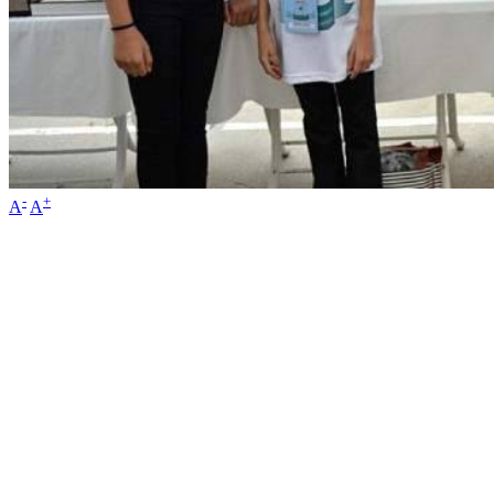
-
+
A
A