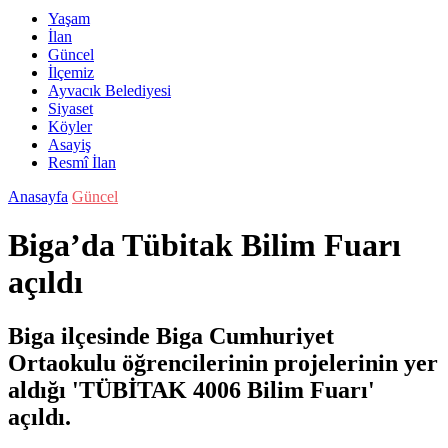
Yaşam
İlan
Güncel
İlçemiz
Ayvacık Belediyesi
Siyaset
Köyler
Asayiş
Resmî İlan
Anasayfa
Güncel
Biga’da Tübitak Bilim Fuarı
açıldı
Biga ilçesinde Biga Cumhuriyet
Ortaokulu öğrencilerinin projelerinin yer
aldığı 'TÜBİTAK 4006 Bilim Fuarı'
açıldı.