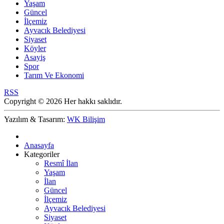
Yaşam
Güncel
İlçemiz
Ayvacık Belediyesi
Siyaset
Köyler
Asayiş
Spor
Tarım Ve Ekonomi
RSS
Copyright © 2026 Her hakkı saklıdır.
Yazılım & Tasarım:
WK Bilişim
Anasayfa
Kategoriler
Resmî İlan
Yaşam
İlan
Güncel
İlçemiz
Ayvacık Belediyesi
Siyaset