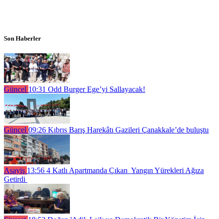
Son Haberler
Güncel
10:31
Odd Burger Ege’yi Sallayacak!
Güncel
09:26
Kıbrıs Barış Harekâtı Gazileri Çanakkale’de buluştu
Asayiş
13:56
4 Katlı Apartmanda Çıkan Yangın Yürekleri Ağıza
Getirdi