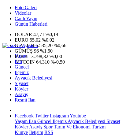
Foto Galeri
Videolar
Canlı Yayın
Günün Haberleri
DOLAR
47,71
%0,19
EURO
55,02
%0,02
G.ALTIN
6.535,20
%0,66
GÜMÜŞ
96
%1,50
Yaşam
IMKB
13.798,82
%0,00
İlan
BITCOIN
64.310
%-0,50
Güncel
İlçemiz
Ayvacık Belediyesi
Siyaset
Köyler
Asayiş
Resmî İlan
Facebook
Twitter
Instagram
Youtube
Yaşam
İlan
Güncel
İlçemiz
Ayvacık Belediyesi
Siyaset
Köyler
Asayiş
Spor
Tarım Ve Ekonomi
Turizm
Künye
İletişim
RSS