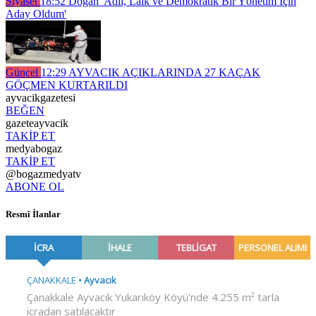
Siyaset
18:52
Doğan 'Adil, Laik ve Demokratik Bir Yönetim İçin
Aday Oldum'
Güncel
12:29
AYVACIK AÇIKLARINDA 27 KAÇAK
GÖÇMEN KURTARILDI
ayvacikgazetesi
BEĞEN
gazeteayvacik
TAKİP ET
medyabogaz
TAKİP ET
@bogazmedyatv
ABONE OL
Resmî İlanlar