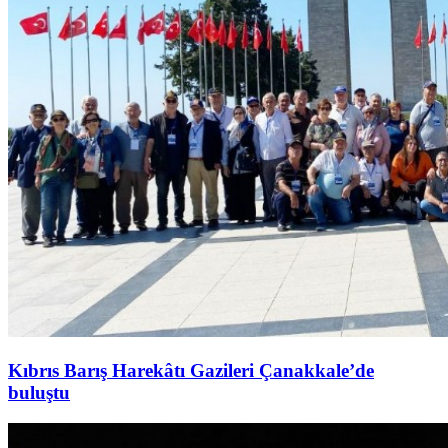
Kıbrıs Barış Harekâtı Gazileri Çanakkale’de
buluştu