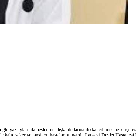
 yaz aylarında beslenme alışkanlıklarına dikkat edilmesine karşı uyardı
ikle kalp, şeker ve tansiyon hastalarını uyardı. Lapseki Devlet Hastan