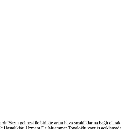
. Yazın gelmesi ile birlikte artan hava sıcaklıklarına bağlı olarak
esi İç Hastalıkları Uzmanı Dr. Muammer Topaloğlu yaptığı açıklamada,