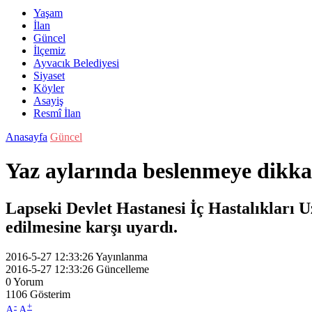
Yaşam
İlan
Güncel
İlçemiz
Ayvacık Belediyesi
Siyaset
Köyler
Asayiş
Resmî İlan
Anasayfa
Güncel
Yaz aylarında beslenmeye dikka
Lapseki Devlet Hastanesi İç Hastalıkları
edilmesine karşı uyardı.
2016-5-27 12:33:26
Yayınlanma
2016-5-27 12:33:26
Güncelleme
0
Yorum
1106
Gösterim
-
+
A
A