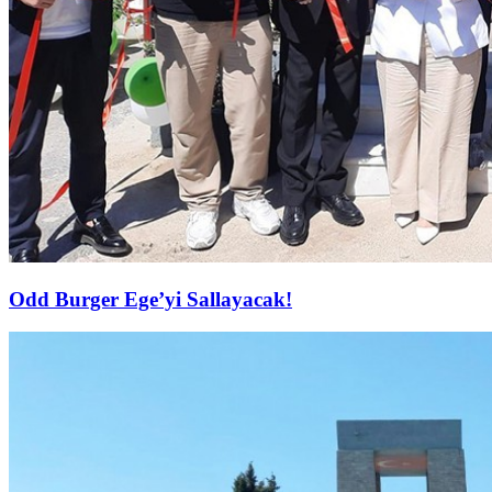
Odd Burger Ege’yi Sallayacak!