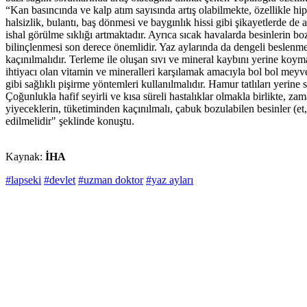
“Kan basıncında ve kalp atım sayısında artış olabilmekte, özellikle hi
halsizlik, bulantı, baş dönmesi ve baygınlık hissi gibi şikayetlerde de 
ishal görülme sıklığı artmaktadır. Ayrıca sıcak havalarda besinlerin b
bilinçlenmesi son derece önemlidir. Yaz aylarında da dengeli beslenm
kaçınılmalıdır. Terleme ile oluşan sıvı ve mineral kaybını yerine koyma
ihtiyacı olan vitamin ve mineralleri karşılamak amacıyla bol bol meyve
gibi sağlıklı pişirme yöntemleri kullanılmalıdır. Hamur tatlıları yerine s
Çoğunlukla hafif seyirli ve kısa süreli hastalıklar olmakla birlikte, z
yiyeceklerin, tüketiminden kaçınılmalı, çabuk bozulabilen besinler (et,
edilmelidir" şeklinde konuştu.
Kaynak:
İHA
#lapseki
#devlet
#uzman doktor
#yaz ayları