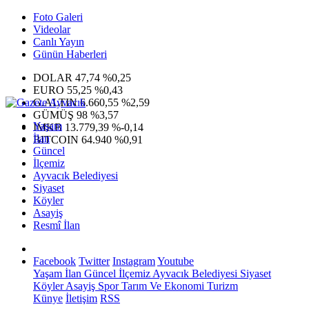
Foto Galeri
Videolar
Canlı Yayın
Günün Haberleri
DOLAR
47,74
%0,25
EURO
55,25
%0,43
G.ALTIN
6.660,55
%2,59
GÜMÜŞ
98
%3,57
Yaşam
IMKB
13.779,39
%-0,14
İlan
BITCOIN
64.940
%0,91
Güncel
İlçemiz
Ayvacık Belediyesi
Siyaset
Köyler
Asayiş
Resmî İlan
Facebook
Twitter
Instagram
Youtube
Yaşam
İlan
Güncel
İlçemiz
Ayvacık Belediyesi
Siyaset
Köyler
Asayiş
Spor
Tarım Ve Ekonomi
Turizm
Künye
İletişim
RSS