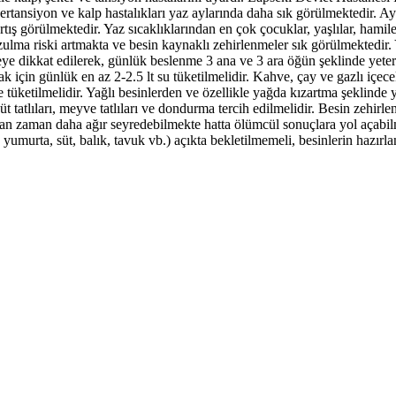
pertansiyon ve kalp hastalıkları yaz aylarında daha sık görülmektedir. A
artış görülmektedir. Yaz sıcaklıklarından en çok çocuklar, yaşlılar, hami
ozulma riski artmakta ve besin kaynaklı zehirlenmeler sık görülmektedir
eye dikkat edilerek, günlük beslenme 3 ana ve 3 ara öğün şeklinde yete
k için günlük en az 2-2.5 lt su tüketilmelidir. Kahve, çay ve gazlı içec
 tüketilmelidir. Yağlı besinlerden ve özellikle yağda kızartma şeklinde
üt tatlıları, meyve tatlıları ve dondurma tercih edilmelidir. Besin zehirlen
aman zaman daha ağır seyredebilmekte hatta ölümcül sonuçlara yol açabilm
 yumurta, süt, balık, tavuk vb.) açıkta bekletilmemeli, besinlerin hazırl