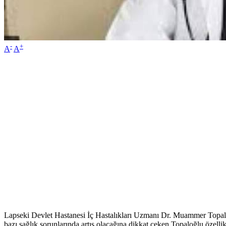
-
+
A
A
Lapseki Devlet Hastanesi İç Hastalıkları Uzmanı Dr. Muammer Topaloğlu
bazı sağlık sorunlarında artış olacağına dikkat çeken Topaloğlu özell