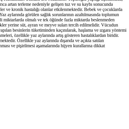
yrıca artan terleme nedeniyle gelişen tuz ve su kaybı sonucunda
leler ve kronik hastalığı olanlar etkilenmektedir. Bebek ve çocuklarda
. Yaz aylarında görülen sağlık sorunlarının azaltılmasında toplumun
rli miktarlarda olmalı ve tek öğünde fazla miktarda beslenmeden
ekler yerine süt, ayran ve meyve suları tercih edilmelidir. Vücudun
 yapılan besinlerin tüketiminden kaçınılarak, haşlama ve ızgara yöntemi
meleri, özellikle yaz aylarında artış gösteren hastalıklardan biridir.
ektedir. Özellikle yaz aylarında dışarıda ve açıkta satılan
anması ve pişirilmesi aşamalarında hijyen kurallarına dikkat