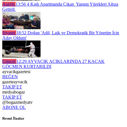
Asayiş
13:56
4 Katlı Apartmanda Çıkan Yangın Yürekleri Ağıza
Getirdi
Siyaset
18:52
Doğan 'Adil, Laik ve Demokratik Bir Yönetim İçin
Aday Oldum'
Güncel
12:29
AYVACIK AÇIKLARINDA 27 KAÇAK
GÖÇMEN KURTARILDI
ayvacikgazetesi
BEĞEN
gazeteayvacik
TAKİP ET
medyabogaz
TAKİP ET
@bogazmedyatv
ABONE OL
Resmî İlanlar