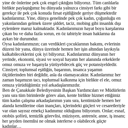
yine de önlerine pek çok engel çıktığını biliyoruz. Tüm canlılarla
birlikte paylaştığımız bu dünyada yalnızca cinsiyet farkı gibi bir
gerekçe ile pek çok konuda fırsat eşitliğinde geriye düşmektedir
kadınlarımız. Yine, dünya genelinde pek çok kadın, çoğunluğu en
yakınlarından gelmek üzere şiddet, taciz, mobing gibi insanlık dışı
eylemlere maruz kalmaktadır. Kadınlarımızın hayat boyu karşılarına
çıkan bu ve daha fazla sorun, en öz tabiriyle insan haklarına da
aykırı bir durumdur.
Oysa kadınlarımızın; can verdikleri çocuklarının bakımı, evlerinin
düzeni bir yana, dünya üzerinde hemen her işin altından layıkıyla
kalkabileceklerini çok iyi biliyoruz. Kadınlarımız dünyanın her
yerinde, ekonomi, siyasi ve sosyal hayatın her alanında erkeklerle
omuz omuza ve başarıyla yürüyebilecek güç ve potansiyeldedir.
Cinsiyet; toplumsal eşitliğin, başarının, insanca yaşamın
ölçütlerinden biri değildir, asla da olamayacaktır. Kadınlarımız her
zaman başımızın tacı, toplumsal kalkınma için birlikte el ele, omuz
omuza yürüdüğümüz yol arkadaşlarımızdır.
Ben de Çanakkale Belediyesinin Başkan Yardımcıları ve Müdürlerin
yanı sıra tüm birimlerde görev alan, kente birlikte hizmet ettiğimiz
tüm kadın çalışma arkadaşlarımın yanı sıra, kentimizde hemen her
alanda kendilerine olan inançları, içlerindeki güçleri ve cesaretleriyle
var olan sayısız emekçi kadınımız olduğunu biliyorum. Onlar; esnaf,
otobüs şoförü, temizlik görevlisi, müzisyen, antrenör, anne, iş insanı;
her şeyden önemlisi ne olmak isterlerse o olabilecek güçte
kadınlar…