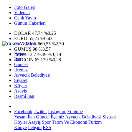
Foto Galeri
Videolar
Canlı Yayın
Günün Haberleri
DOLAR
47,74
%0,25
EURO
55,25
%0,43
G.ALTIN
6.660,55
%2,59
GÜMÜŞ
98
%3,57
Yaşam
IMKB
13.779,39
%-0,14
İlan
BITCOIN
65.129
%0,28
Güncel
İlçemiz
Ayvacık Belediyesi
Siyaset
Köyler
Asayiş
Resmî İlan
Facebook
Twitter
Instagram
Youtube
Yaşam
İlan
Güncel
İlçemiz
Ayvacık Belediyesi
Siyaset
Köyler
Asayiş
Spor
Tarım Ve Ekonomi
Turizm
Künye
İletişim
RSS