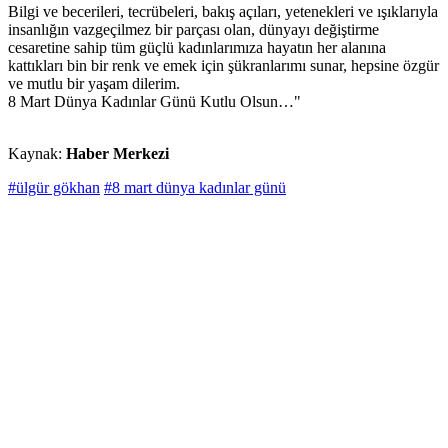
Bilgi ve becerileri, tecrübeleri, bakış açıları, yetenekleri ve ışıklarıyla
insanlığın vazgeçilmez bir parçası olan, dünyayı değiştirme
cesaretine sahip tüm güçlü kadınlarımıza hayatın her alanına
kattıkları bin bir renk ve emek için şükranlarımı sunar, hepsine özgür
ve mutlu bir yaşam dilerim.
8 Mart Dünya Kadınlar Günü Kutlu Olsun…"
Kaynak:
Haber Merkezi
#ülgür gökhan
#8 mart dünya kadınlar günü