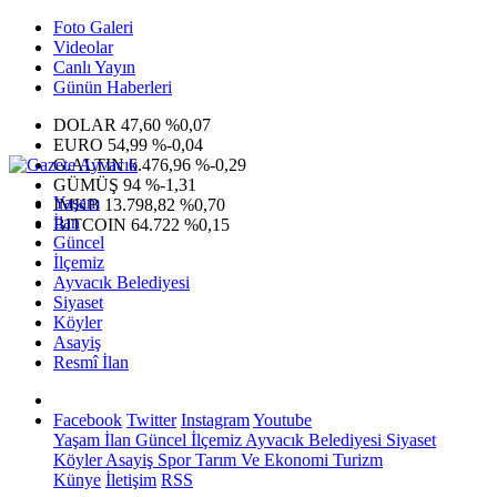
Foto Galeri
Videolar
Canlı Yayın
Günün Haberleri
DOLAR
47,60
%0,07
EURO
54,99
%-0,04
G.ALTIN
6.476,96
%-0,29
GÜMÜŞ
94
%-1,31
Yaşam
IMKB
13.798,82
%0,70
İlan
BITCOIN
64.722
%0,15
Güncel
İlçemiz
Ayvacık Belediyesi
Siyaset
Köyler
Asayiş
Resmî İlan
Facebook
Twitter
Instagram
Youtube
Yaşam
İlan
Güncel
İlçemiz
Ayvacık Belediyesi
Siyaset
Köyler
Asayiş
Spor
Tarım Ve Ekonomi
Turizm
Künye
İletişim
RSS