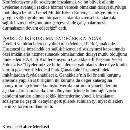
Konfederasyonu ile sözleşme imzalamak ve bu büyük ailenin
üyelerine avantajlı şekilde hizmet verecek olmaktan dolayı duyduğu
mutluluğu belirtti. Genel Müdür Erkan Erdem, “Türkiye’nin en
yaygın sağlık grubunun bir parçası olarak evrensel standarttaki
sağlık hizmeti vizyonumuz çerçevesinde çalışmalarımıza
durmaksızın devam edeceğiz” dedi.
İŞBİRLİĞİ İKİ KURUMA DA DEĞER KATACAK
Üyeleri ve birinci derece yakınlarına Medical Park Çanakkale
Hastanesi ile imzaladıkları sağlık hizmetleri sözleşmesi kapsamında
özel imkânlarla hizmet sunacak olmalarından dolayı mutlu olduğunu
ifade eden HAK-İŞ Konfederasyonu Çanakkale İl Başkanı Vedat
Yılmaz ise “Üyelerimiz ve birinci derece yakınları sadece üye kimlik
kartını göstererek Medical Park Çanakkale Hastanesi’ndeki
imkânlardan faydalanabilecek. Çanakkale’nin iki önemli kurumu
arasında yapılan iş birliğinin iki kuruma da değer katacağına
inanıyorum” şeklinde konuştu. Her iki kurumun yöneticilerinin
açıklamaları sonrasında, tüm dünyanın içinde bulunduğu zorlu
pandemi şartları altında sağlık hizmetlerine yönelik imzalanan
sözleşme ile çeşitli detaylar görüşülerek sunulan iyi niyet dilekleri
ile imza töreni sonlandırıldı.
Kaynak:
Haber Merkezi