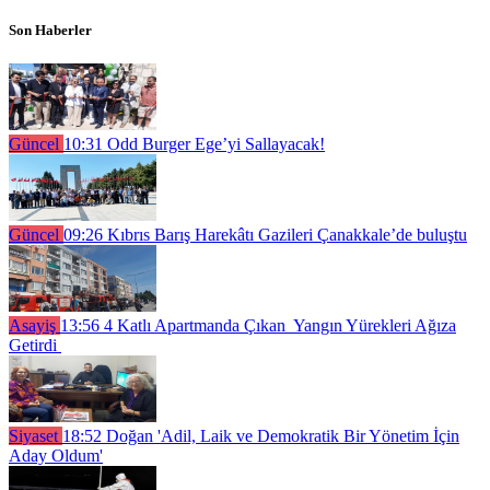
Son Haberler
Güncel
10:31
Odd Burger Ege’yi Sallayacak!
Güncel
09:26
Kıbrıs Barış Harekâtı Gazileri Çanakkale’de buluştu
Asayiş
13:56
4 Katlı Apartmanda Çıkan Yangın Yürekleri Ağıza
Getirdi
Siyaset
18:52
Doğan 'Adil, Laik ve Demokratik Bir Yönetim İçin
Aday Oldum'