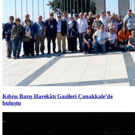
Kıbrıs Barış Harekâtı Gazileri Çanakkale’de
buluştu