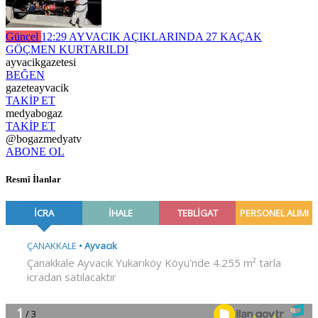
Güncel
12:29
AYVACIK AÇIKLARINDA 27 KAÇAK
GÖÇMEN KURTARILDI
ayvacikgazetesi
BEĞEN
gazeteayvacik
TAKİP ET
medyabogaz
TAKİP ET
@bogazmedyatv
ABONE OL
Resmî İlanlar