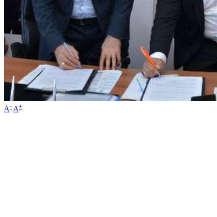
-
+
A
A