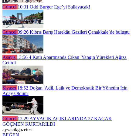
Güncel
10:31
Odd Burger Ege’yi Sallayacak!
Güncel
09:26
Kıbrıs Barış Harekâtı Gazileri Çanakkale’de buluştu
Asayiş
13:56
4 Katlı Apartmanda Çıkan Yangın Yürekleri Ağıza
Getirdi
Siyaset
18:52
Doğan 'Adil, Laik ve Demokratik Bir Yönetim İçin
Aday Oldum'
Güncel
12:29
AYVACIK AÇIKLARINDA 27 KAÇAK
GÖÇMEN KURTARILDI
ayvacikgazetesi
BEĞEN