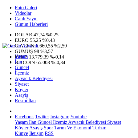
Foto Galeri
Videolar
Canlı Yayın
Günün Haberleri
DOLAR
47,74
%0,25
EURO
55,25
%0,43
G.ALTIN
6.660,55
%2,59
GÜMÜŞ
98
%3,57
Yaşam
IMKB
13.779,39
%-0,14
İlan
BITCOIN
65.008
%-0,34
Güncel
İlçemiz
Ayvacık Belediyesi
Siyaset
Köyler
Asayiş
Resmî İlan
Facebook
Twitter
Instagram
Youtube
Yaşam
İlan
Güncel
İlçemiz
Ayvacık Belediyesi
Siyaset
Köyler
Asayiş
Spor
Tarım Ve Ekonomi
Turizm
Künye
İletişim
RSS