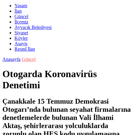
Yaşam
İlan
Güncel
İlçemiz
Ayvacık Belediyesi
Siyaset
Köyler
Asayiş
Resmî İlan
Anasayfa
Güncel
Otogarda Koronavirüs
Denetimi
Çanakkale 15 Temmuz Demokrasi
Otogarı’nda bulunan seyahat firmalarına
denetlemelerde bulunan Vali İlhami
Aktaş, şehirlerarası yolculuklarda
zorunlu olan HES kodu uygulamasına