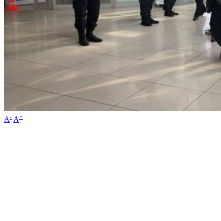
-
+
A
A