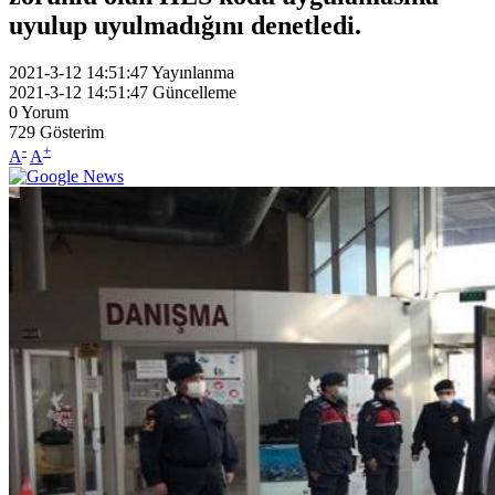
uyulup uyulmadığını denetledi.
2021-3-12 14:51:47
Yayınlanma
2021-3-12 14:51:47
Güncelleme
0
Yorum
729
Gösterim
-
+
A
A