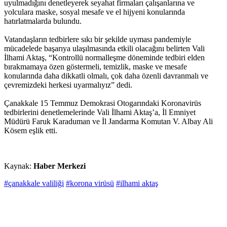
uyulmadığını denetleyerek seyahat firmaları çalışanlarına ve
yolculara maske, sosyal mesafe ve el hijyeni konularında
hatırlatmalarda bulundu.
Vatandaşların tedbirlere sıkı bir şekilde uyması pandemiyle
mücadelede başarıya ulaşılmasında etkili olacağını belirten Vali
İlhami Aktaş, “Kontrollü normalleşme döneminde tedbiri elden
bırakmamaya özen göstermeli, temizlik, maske ve mesafe
konularında daha dikkatli olmalı, çok daha özenli davranmalı ve
çevremizdeki herkesi uyarmalıyız” dedi.
Çanakkale 15 Temmuz Demokrasi Otogarındaki Koronavirüs
tedbirlerini denetlemelerinde Vali İlhami Aktaş’a, İl Emniyet
Müdürü Faruk Karaduman ve İl Jandarma Komutan V. Albay Ali
Kösem eşlik etti.
Kaynak:
Haber Merkezi
#çanakkale valiliği
#korona virüsü
#ilhami aktaş