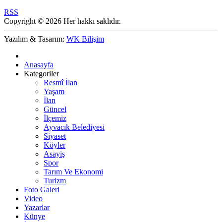
RSS
Copyright © 2026 Her hakkı saklıdır.
Yazılım & Tasarım:
WK Bilişim
Anasayfa
Kategoriler
Resmî İlan
Yaşam
İlan
Güncel
İlçemiz
Ayvacık Belediyesi
Siyaset
Köyler
Asayiş
Spor
Tarım Ve Ekonomi
Turizm
Foto Galeri
Video
Yazarlar
Künye