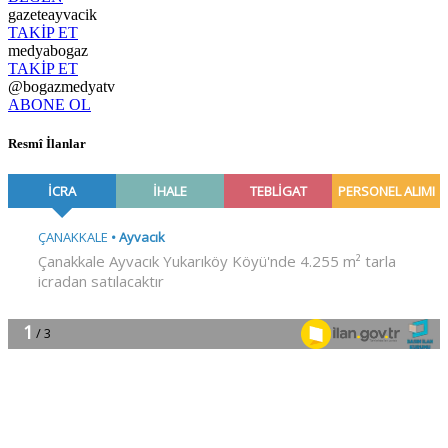
gazeteayvacik
TAKİP ET
medyabogaz
TAKİP ET
@bogazmedyatv
ABONE OL
Resmî İlanlar