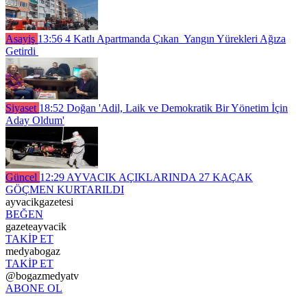
Asayiş
13:56
4 Katlı Apartmanda Çıkan Yangın Yürekleri Ağıza
Getirdi
Siyaset
18:52
Doğan 'Adil, Laik ve Demokratik Bir Yönetim İçin
Aday Oldum'
Güncel
12:29
AYVACIK AÇIKLARINDA 27 KAÇAK
GÖÇMEN KURTARILDI
ayvacikgazetesi
BEĞEN
gazeteayvacik
TAKİP ET
medyabogaz
TAKİP ET
@bogazmedyatv
ABONE OL