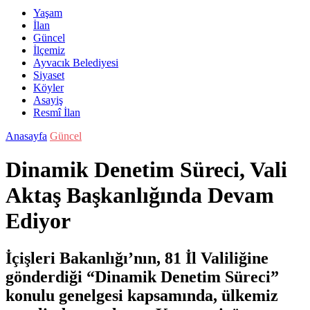
Yaşam
İlan
Güncel
İlçemiz
Ayvacık Belediyesi
Siyaset
Köyler
Asayiş
Resmî İlan
Anasayfa
Güncel
Dinamik Denetim Süreci, Vali
Aktaş Başkanlığında Devam
Ediyor
İçişleri Bakanlığı’nın, 81 İl Valiliğine
gönderdiği “Dinamik Denetim Süreci”
konulu genelgesi kapsamında, ülkemiz