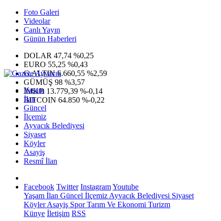
Foto Galeri
Videolar
Canlı Yayın
Günün Haberleri
DOLAR
47,74
%0,25
EURO
55,25
%0,43
G.ALTIN
6.660,55
%2,59
GÜMÜŞ
98
%3,57
Yaşam
IMKB
13.779,39
%-0,14
İlan
BITCOIN
64.850
%-0,22
Güncel
İlçemiz
Ayvacık Belediyesi
Siyaset
Köyler
Asayiş
Resmî İlan
Facebook
Twitter
Instagram
Youtube
Yaşam
İlan
Güncel
İlçemiz
Ayvacık Belediyesi
Siyaset
Köyler
Asayiş
Spor
Tarım Ve Ekonomi
Turizm
Künye
İletişim
RSS