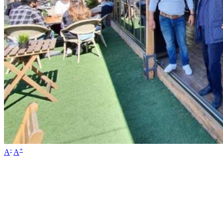
-
+
A
A