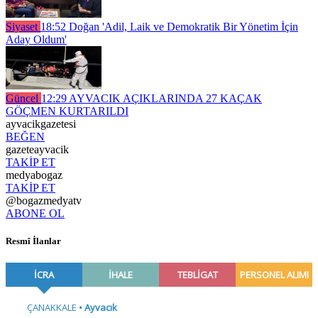
Siyaset
18:52
Doğan 'Adil, Laik ve Demokratik Bir Yönetim İçin
Aday Oldum'
Güncel
12:29
AYVACIK AÇIKLARINDA 27 KAÇAK
GÖÇMEN KURTARILDI
ayvacikgazetesi
BEĞEN
gazeteayvacik
TAKİP ET
medyabogaz
TAKİP ET
@bogazmedyatv
ABONE OL
Resmî İlanlar