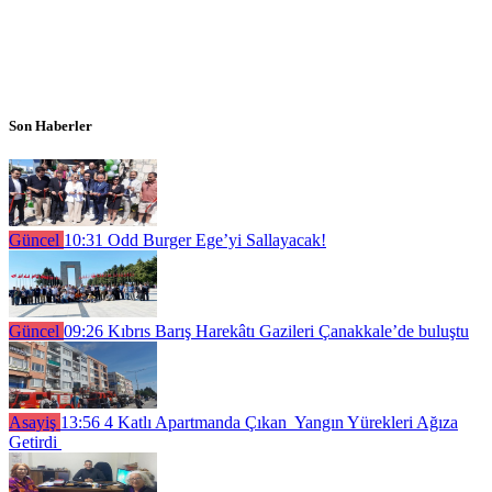
Son Haberler
Güncel
10:31
Odd Burger Ege’yi Sallayacak!
Güncel
09:26
Kıbrıs Barış Harekâtı Gazileri Çanakkale’de buluştu
Asayiş
13:56
4 Katlı Apartmanda Çıkan Yangın Yürekleri Ağıza
Getirdi