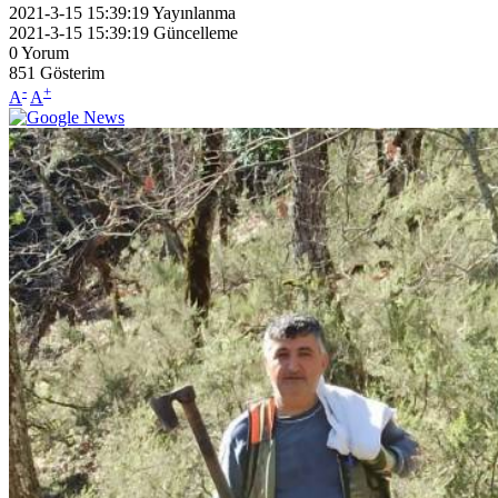
2021-3-15 15:39:19
Yayınlanma
2021-3-15 15:39:19
Güncelleme
0
Yorum
851
Gösterim
-
+
A
A