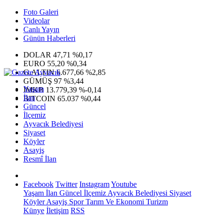
Foto Galeri
Videolar
Canlı Yayın
Günün Haberleri
DOLAR
47,71
%0,17
EURO
55,20
%0,34
G.ALTIN
6.677,66
%2,85
GÜMÜŞ
97
%3,44
Yaşam
IMKB
13.779,39
%-0,14
İlan
BITCOIN
65.037
%0,44
Güncel
İlçemiz
Ayvacık Belediyesi
Siyaset
Köyler
Asayiş
Resmî İlan
Facebook
Twitter
Instagram
Youtube
Yaşam
İlan
Güncel
İlçemiz
Ayvacık Belediyesi
Siyaset
Köyler
Asayiş
Spor
Tarım Ve Ekonomi
Turizm
Künye
İletişim
RSS