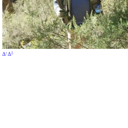
-
+
A
A