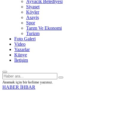
Ayvacık Belediyesi
Siyaset
Köyler
Asayiş
Spor
Tarım Ve Ekonomi
Turizm
Foto Galeri
Video
Yazarlar
Künye
İletişim
Aramak için bir kelime yazınız.
HABER İHBAR