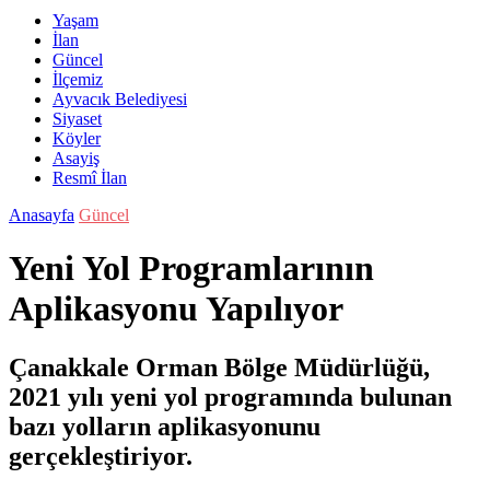
Yaşam
İlan
Güncel
İlçemiz
Ayvacık Belediyesi
Siyaset
Köyler
Asayiş
Resmî İlan
Anasayfa
Güncel
Yeni Yol Programlarının
Aplikasyonu Yapılıyor
Çanakkale Orman Bölge Müdürlüğü,
2021 yılı yeni yol programında bulunan
bazı yolların aplikasyonunu
gerçekleştiriyor.