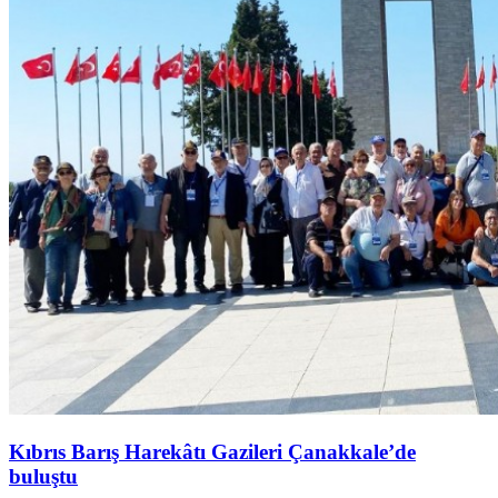
Kıbrıs Barış Harekâtı Gazileri Çanakkale’de
buluştu