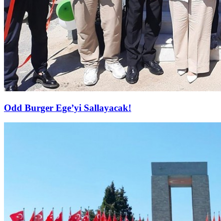
Odd Burger Ege’yi Sallayacak!