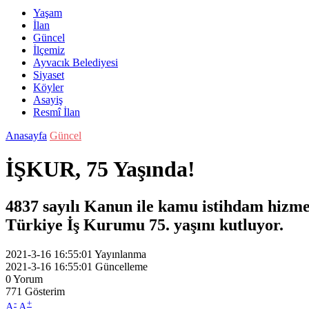
Yaşam
İlan
Güncel
İlçemiz
Ayvacık Belediyesi
Siyaset
Köyler
Asayiş
Resmî İlan
Anasayfa
Güncel
İŞKUR, 75 Yaşında!
4837 sayılı Kanun ile kamu istihdam hizme
Türkiye İş Kurumu 75. yaşını kutluyor.
2021-3-16 16:55:01
Yayınlanma
2021-3-16 16:55:01
Güncelleme
0
Yorum
771
Gösterim
-
+
A
A