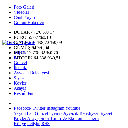
Foto Galeri
Videolar
Canlı Yayın
Günün Haberleri
DOLAR
47,70
%0,17
EURO
55,07
%0,10
G.ALTIN
6.498,72
%0,09
GÜMÜŞ
94
%0,04
Yaşam
IMKB
13.798,82
%0,70
İlan
BITCOIN
64.338
%-0,51
Güncel
İlçemiz
Ayvacık Belediyesi
Siyaset
Köyler
Asayiş
Resmî İlan
Facebook
Twitter
Instagram
Youtube
Yaşam
İlan
Güncel
İlçemiz
Ayvacık Belediyesi
Siyaset
Köyler
Asayiş
Spor
Tarım Ve Ekonomi
Turizm
Künye
İletişim
RSS