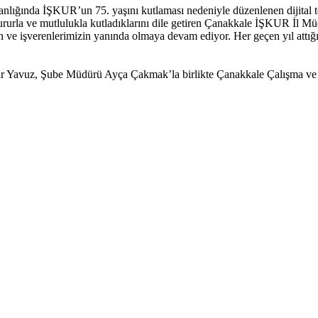
anlığında İŞKUR’un 75. yaşını kutlaması nedeniyle düzenlenen dijit
ı gururla ve mutlulukla kutladıklarını dile getiren Çanakkale İŞKUR İl
 ve işverenlerimizin yanında olmaya devam ediyor. Her geçen yıl attığı
 Yavuz, Şube Müdürü Ayça Çakmak’la birlikte Çanakkale Çalışma ve İ