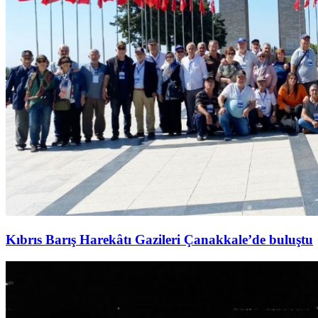
Kıbrıs Barış Harekâtı Gazileri Çanakkale’de buluştu