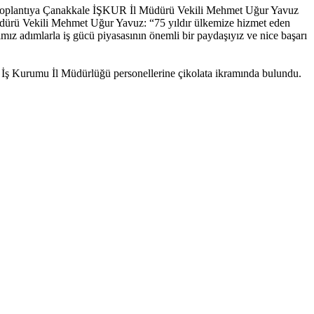
al toplantıya Çanakkale İŞKUR İl Müdürü Vekili Mehmet Uğur Yavuz
 Müdürü Vekili Mehmet Uğur Yavuz: “75 yıldır ülkemize hizmet eden
mız adımlarla iş gücü piyasasının önemli bir paydaşıyız ve nice başarı
ş Kurumu İl Müdürlüğü personellerine çikolata ikramında bulundu.