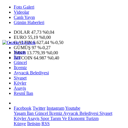
Foto Galeri
Videolar
Canlı Yayın
Günün Haberleri
DOLAR
47,73
%0,04
EURO
55,19
%0,00
G.ALTIN
6.627,44
%-0,50
GÜMÜŞ
97
%-0,27
Yaşam
IMKB
13.779,39
%0,00
İlan
BITCOIN
64.987
%0,40
Güncel
İlçemiz
Ayvacık Belediyesi
Siyaset
Köyler
Asayiş
Resmî İlan
Facebook
Twitter
Instagram
Youtube
Yaşam
İlan
Güncel
İlçemiz
Ayvacık Belediyesi
Siyaset
Köyler
Asayiş
Spor
Tarım Ve Ekonomi
Turizm
Künye
İletişim
RSS