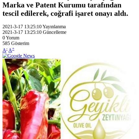
Marka ve Patent Kurumu tarafından
tescil edilerek, coğrafi işaret onayı aldı.
2021-3-17 13:25:10
Yayınlanma
2021-3-17 13:25:10
Güncelleme
0
Yorum
585
Gösterim
-
+
A
A