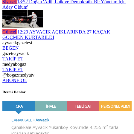
Siyaset
18:52
Doğan 'Adil, Laik ve Demokratik Bir Yönetim İçin
Aday Oldum'
Güncel
12:29
AYVACIK AÇIKLARINDA 27 KAÇAK
GÖÇMEN KURTARILDI
ayvacikgazetesi
BEĞEN
gazeteayvacik
TAKİP ET
medyabogaz
TAKİP ET
@bogazmedyatv
ABONE OL
Resmî İlanlar