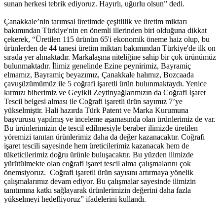
sunan herkesi tebrik ediyoruz. Hayırlı, uğurlu olsun” dedi.
Çanakkale’nin tarımsal üretimde çeşitlilik ve üretim miktarı
bakımından Türkiye'nin en önemli illerinden biri olduğuna dikkat
çekerek, “Üretilen 115 ürünün 65'i ekonomik öneme haiz olup, bu
ürünlerden de 44 tanesi üretim miktarı bakımından Türkiye'de ilk on
sırada yer almaktadır. Markalaşma niteliğine sahip bir çok ürünümüz
bulunmaktadır. İlimiz genelinde Ezine peynirimiz, Bayramiç
elmamız, Bayramiç beyazımız, Çanakkale halımız, Bozcaada
çavuşüzümümüz ile 5 coğrafi işaretli ürün bulunmaktaydı. Yenice
kırmızı biberimiz ve Geyikli Zeytinyağlarımızın da Coğrafi İşaret
Tescil belgesi alması ile Coğrafi işaretli ürün sayımız 7’ye
yükselmiştir. Hali hazırda Türk Patent ve Marka Kurumuna
başvurusu yapılmış ve inceleme aşamasında olan ürünlerimiz de var.
Bu ürünlerimizin de tescil edilmesiyle beraber ilimizde üretilen
yöremizi tanıtan ürünlerimiz daha da değer kazanacaktır. Coğrafi
işaret tescili sayesinde hem üreticilerimiz kazanacak hem de
tüketicilerimiz doğru ürünle buluşacaktır. Bu yüzden ilimizde
yürütülmekte olan coğrafi işaret tescil alma çalışmalarını çok
önemsiyoruz. Coğrafi işaretli ürün sayısını artırmaya yönelik
çalışmalarımız devam ediyor. Bu çalışmalar sayesinde ilimizin
tanıtımına katkı sağlayarak ürünlerimizin değerini daha fazla
yükselmeyi hedefliyoruz” ifadelerini kullandı.