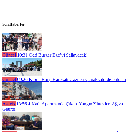
Son Haberler
Güncel
10:31
Odd Burger Ege’yi Sallayacak!
Güncel
09:26
Kıbrıs Barış Harekâtı Gazileri Çanakkale’de buluştu
Asayiş
13:56
4 Katlı Apartmanda Çıkan Yangın Yürekleri Ağıza
Getirdi