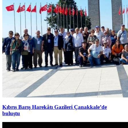
Kıbrıs Barış Harekâtı Gazileri Çanakkale’de
buluştu