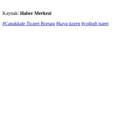
Kaynak:
Haber Merkezi
#Çanakkale Ticaret Borsası
#kaya üzzen
#coğrafi işaret