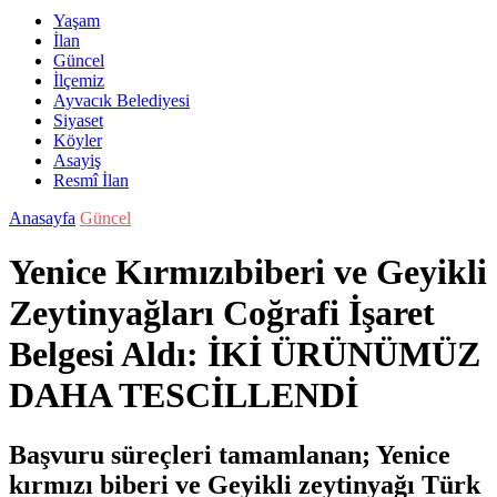
Yaşam
İlan
Güncel
İlçemiz
Ayvacık Belediyesi
Siyaset
Köyler
Asayiş
Resmî İlan
Anasayfa
Güncel
Yenice Kırmızıbiberi ve Geyikli
Zeytinyağları Coğrafi İşaret
Belgesi Aldı: İKİ ÜRÜNÜMÜZ
DAHA TESCİLLENDİ
Başvuru süreçleri tamamlanan; Yenice
kırmızı biberi ve Geyikli zeytinyağı Türk