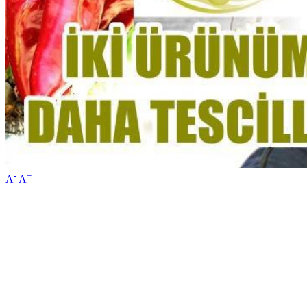
-
+
A
A