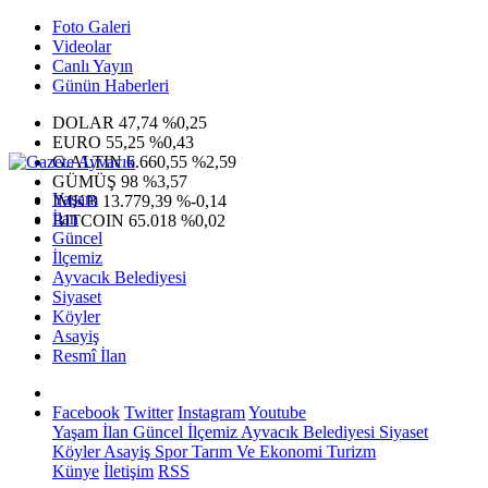
Foto Galeri
Videolar
Canlı Yayın
Günün Haberleri
DOLAR
47,74
%0,25
EURO
55,25
%0,43
G.ALTIN
6.660,55
%2,59
GÜMÜŞ
98
%3,57
Yaşam
IMKB
13.779,39
%-0,14
İlan
BITCOIN
65.018
%0,02
Güncel
İlçemiz
Ayvacık Belediyesi
Siyaset
Köyler
Asayiş
Resmî İlan
Facebook
Twitter
Instagram
Youtube
Yaşam
İlan
Güncel
İlçemiz
Ayvacık Belediyesi
Siyaset
Köyler
Asayiş
Spor
Tarım Ve Ekonomi
Turizm
Künye
İletişim
RSS