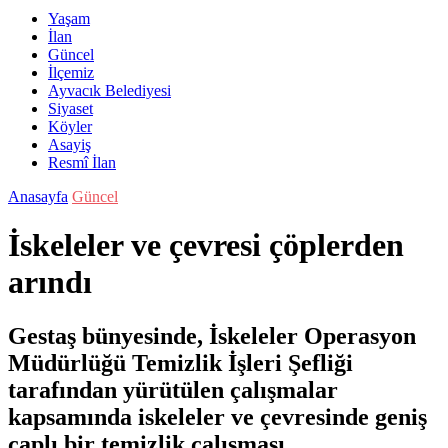
Yaşam
İlan
Güncel
İlçemiz
Ayvacık Belediyesi
Siyaset
Köyler
Asayiş
Resmî İlan
Anasayfa
Güncel
İskeleler ve çevresi çöplerden
arındı
Gestaş bünyesinde, İskeleler Operasyon
Müdürlüğü Temizlik İşleri Şefliği
tarafından yürütülen çalışmalar
kapsamında iskeleler ve çevresinde geniş
çaplı bir temizlik çalışması