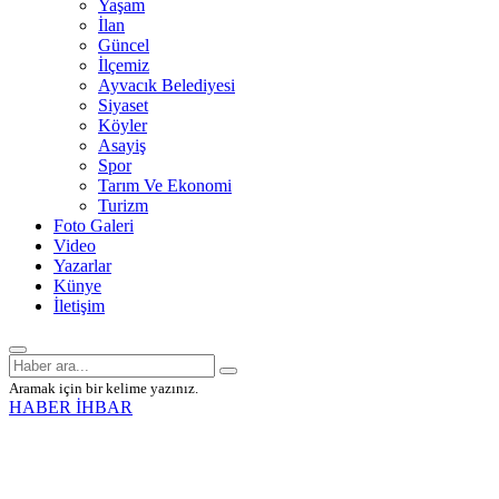
Yaşam
İlan
Güncel
İlçemiz
Ayvacık Belediyesi
Siyaset
Köyler
Asayiş
Spor
Tarım Ve Ekonomi
Turizm
Foto Galeri
Video
Yazarlar
Künye
İletişim
Aramak için bir kelime yazınız.
HABER İHBAR