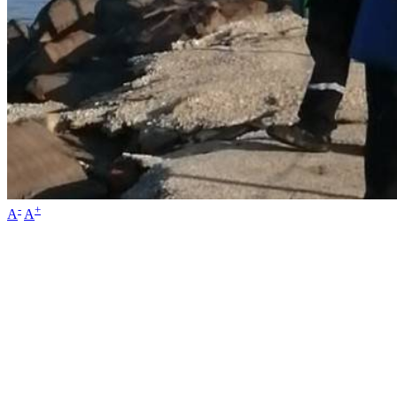
-
+
A
A