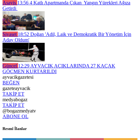
Asayiş
13:56
4 Katlı Apartmanda Çıkan Yangın Yürekleri Ağıza
Getirdi
Siyaset
18:52
Doğan 'Adil, Laik ve Demokratik Bir Yönetim İçin
Aday Oldum'
Güncel
12:29
AYVACIK AÇIKLARINDA 27 KAÇAK
GÖÇMEN KURTARILDI
ayvacikgazetesi
BEĞEN
gazeteayvacik
TAKİP ET
medyabogaz
TAKİP ET
@bogazmedyatv
ABONE OL
Resmî İlanlar