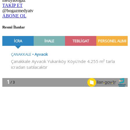
medyabogaz
TAKİP ET
@bogazmedyatv
ABONE OL
Resmî İlanlar