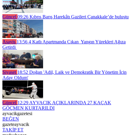
Güncel
09:26
Kıbrıs Barış Harekâtı Gazileri Çanakkale’de buluştu
Asayiş
13:56
4 Katlı Apartmanda Çıkan Yangın Yürekleri Ağıza
Getirdi
Siyaset
18:52
Doğan 'Adil, Laik ve Demokratik Bir Yönetim İçin
Aday Oldum'
Güncel
12:29
AYVACIK AÇIKLARINDA 27 KAÇAK
GÖÇMEN KURTARILDI
ayvacikgazetesi
BEĞEN
gazeteayvacik
TAKİP ET