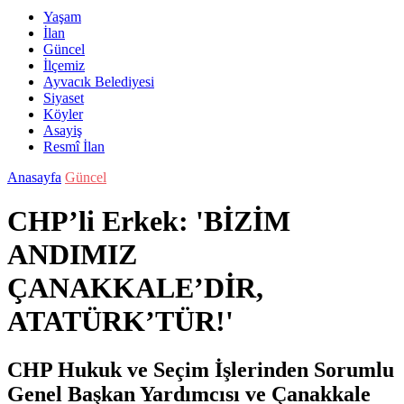
Yaşam
İlan
Güncel
İlçemiz
Ayvacık Belediyesi
Siyaset
Köyler
Asayiş
Resmî İlan
Anasayfa
Güncel
CHP’li Erkek: 'BİZİM
ANDIMIZ
ÇANAKKALE’DİR,
ATATÜRK’TÜR!'
CHP Hukuk ve Seçim İşlerinden Sorumlu
Genel Başkan Yardımcısı ve Çanakkale