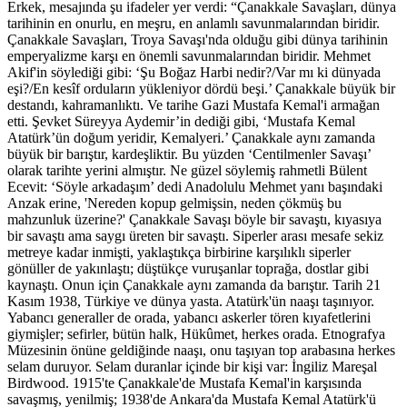
Erkek, mesajında şu ifadeler yer verdi: “Çanakkale Savaşları, dünya
tarihinin en onurlu, en meşru, en anlamlı savunmalarından biridir.
Çanakkale Savaşları, Troya Savaşı'nda olduğu gibi dünya tarihinin
emperyalizme karşı en önemli savunmalarından biridir. Mehmet
Akif'in söylediği gibi: ‘Şu Boğaz Harbi nedir?/Var mı ki dünyada
eşi?/En kesîf orduların yükleniyor dördü beşi.’ Çanakkale büyük bir
destandı, kahramanlıktı. Ve tarihe Gazi Mustafa Kemal'i armağan
etti. Şevket Süreyya Aydemir’in dediği gibi, ‘Mustafa Kemal
Atatürk’ün doğum yeridir, Kemalyeri.’ Çanakkale aynı zamanda
büyük bir barıştır, kardeşliktir. Bu yüzden ‘Centilmenler Savaşı’
olarak tarihte yerini almıştır. Ne güzel söylemiş rahmetli Bülent
Ecevit: ‘Söyle arkadaşım’ dedi Anadolulu Mehmet yanı başındaki
Anzak erine, 'Nereden kopup gelmişsin, neden çökmüş bu
mahzunluk üzerine?' Çanakkale Savaşı böyle bir savaştı, kıyasıya
bir savaştı ama saygı üreten bir savaştı. Siperler arası mesafe sekiz
metreye kadar inmişti, yaklaştıkça birbirine karşılıklı siperler
gönüller de yakınlaştı; düştükçe vuruşanlar toprağa, dostlar gibi
kaynaştı. Onun için Çanakkale aynı zamanda da barıştır. Tarih 21
Kasım 1938, Türkiye ve dünya yasta. Atatürk'ün naaşı taşınıyor.
Yabancı generaller de orada, yabancı askerler tören kıyafetlerini
giymişler; sefirler, bütün halk, Hükûmet, herkes orada. Etnografya
Müzesinin önüne geldiğinde naaşı, onu taşıyan top arabasına herkes
selam duruyor. Selam duranlar içinde bir kişi var: İngiliz Mareşal
Birdwood. 1915'te Çanakkale'de Mustafa Kemal'in karşısında
savaşmış, yenilmiş; 1938'de Ankara'da Mustafa Kemal Atatürk'ü