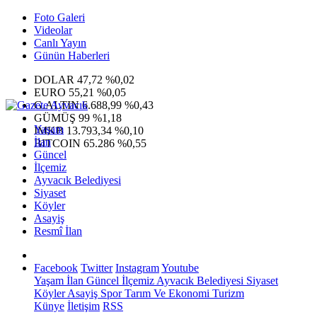
Foto Galeri
Videolar
Canlı Yayın
Günün Haberleri
DOLAR
47,72
%0,02
EURO
55,21
%0,05
G.ALTIN
6.688,99
%0,43
GÜMÜŞ
99
%1,18
Yaşam
IMKB
13.793,34
%0,10
İlan
BITCOIN
65.286
%0,55
Güncel
İlçemiz
Ayvacık Belediyesi
Siyaset
Köyler
Asayiş
Resmî İlan
Facebook
Twitter
Instagram
Youtube
Yaşam
İlan
Güncel
İlçemiz
Ayvacık Belediyesi
Siyaset
Köyler
Asayiş
Spor
Tarım Ve Ekonomi
Turizm
Künye
İletişim
RSS