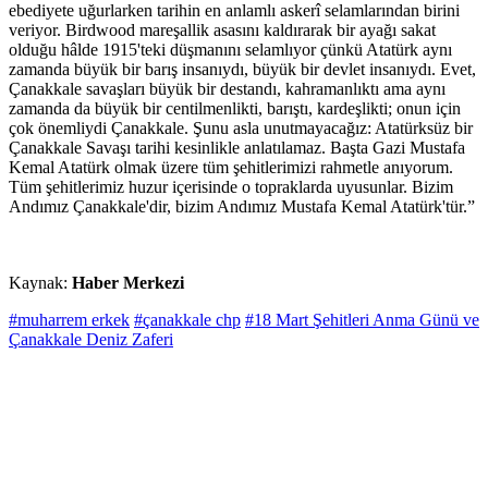
ebediyete uğurlarken tarihin en anlamlı askerî selamlarından birini
veriyor. Birdwood mareşallik asasını kaldırarak bir ayağı sakat
olduğu hâlde 1915'teki düşmanını selamlıyor çünkü Atatürk aynı
zamanda büyük bir barış insanıydı, büyük bir devlet insanıydı. Evet,
Çanakkale savaşları büyük bir destandı, kahramanlıktı ama aynı
zamanda da büyük bir centilmenlikti, barıştı, kardeşlikti; onun için
çok önemliydi Çanakkale. Şunu asla unutmayacağız: Atatürksüz bir
Çanakkale Savaşı tarihi kesinlikle anlatılamaz. Başta Gazi Mustafa
Kemal Atatürk olmak üzere tüm şehitlerimizi rahmetle anıyorum.
Tüm şehitlerimiz huzur içerisinde o topraklarda uyusunlar. Bizim
Andımız Çanakkale'dir, bizim Andımız Mustafa Kemal Atatürk'tür.”
Kaynak:
Haber Merkezi
#muharrem erkek
#çanakkale chp
#18 Mart Şehitleri Anma Günü ve
Çanakkale Deniz Zaferi