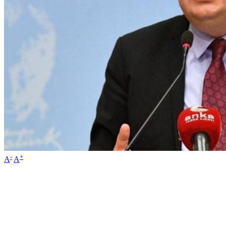
-
+
A
A