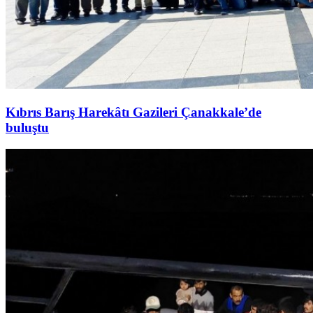
Kıbrıs Barış Harekâtı Gazileri Çanakkale’de
buluştu