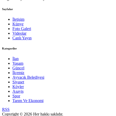
Sayfalar
İletişim
Künye
Foto Galeri
Videolar
Canlı Yayın
Kategoriler
İlan
Yaşam
Güncel
İlçemiz
Ayvacık Belediyesi
Siyaset
Köyler
Asayiş
Spor
Tarım Ve Ekonomi
RSS
Copyright © 2026 Her hakkı saklıdır.