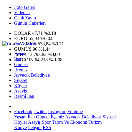
Foto Galeri
Videolar
Canlı Yayın
Günün Haberleri
DOLAR
47,71
%0,18
EURO
55,03
%0,04
G.ALTIN
6.538,84
%0,71
GÜMÜŞ
96
%1,44
Yaşam
IMKB
13.798,82
%0,00
İlan
BITCOIN
64.218
%-1,08
Güncel
İlçemiz
Ayvacık Belediyesi
Siyaset
Köyler
Asayiş
Resmî İlan
Facebook
Twitter
Instagram
Youtube
Yaşam
İlan
Güncel
İlçemiz
Ayvacık Belediyesi
Siyaset
Köyler
Asayiş
Spor
Tarım Ve Ekonomi
Turizm
Künye
İletişim
RSS