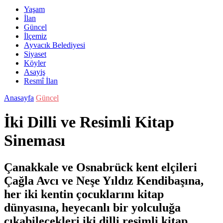
Yaşam
İlan
Güncel
İlçemiz
Ayvacık Belediyesi
Siyaset
Köyler
Asayiş
Resmî İlan
Anasayfa
Güncel
İki Dilli ve Resimli Kitap
Sineması
Çanakkale ve Osnabrück kent elçileri
Çağla Avcı ve Neşe Yıldız Kendibaşına,
her iki kentin çocuklarını kitap
dünyasına, heyecanlı bir yolculuğa
çıkabilecekleri iki dilli resimli kitap