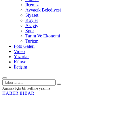
İlçemiz
Ayvacık Belediyesi
Siyaset
Köyler
Asayiş
Spor
Tarım Ve Ekonomi
Turizm
Foto Galeri
Video
Yazarlar
Künye
İletişim
Aramak için bir kelime yazınız.
HABER İHBAR