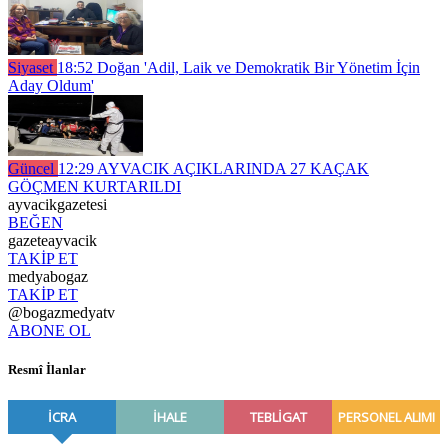
Siyaset
18:52
Doğan 'Adil, Laik ve Demokratik Bir Yönetim İçin
Aday Oldum'
Güncel
12:29
AYVACIK AÇIKLARINDA 27 KAÇAK
GÖÇMEN KURTARILDI
ayvacikgazetesi
BEĞEN
gazeteayvacik
TAKİP ET
medyabogaz
TAKİP ET
@bogazmedyatv
ABONE OL
Resmî İlanlar