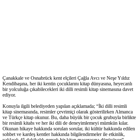
Çanakkale ve Osnabrück kent elçileri Çağla Avcı ve Neşe Yıldız
Kendibaşına, her iki kentin çocuklarını kitap dünyasına, heyecanlı
bir yolculuğa çıkabilecekleri iki dilli resimli kitap sinemasına davet
ediyor.
Konuyla ilgili belediyeden yapılan açıklamada; “İki dilli resimli
kitap sinemasında, resimler çevrimiçi olarak gösterilirken Almanca
ve Türkçe kitap okunur. Bu, daha büyük bir çocuk grubuyla birlikte
bir resimli kitabı ve her iki dili de deneyimlemeyi mümkün kılar.
Okunan hikaye hakkında sorulan sorular, iki kültür hakkında edilen
sohbet ve kardeş kentler hakkında bilgilendirmeler ile etkinlik,
yaklaşık 45 dakikalık gerçek bir kitap macerasına dönüşüyor”