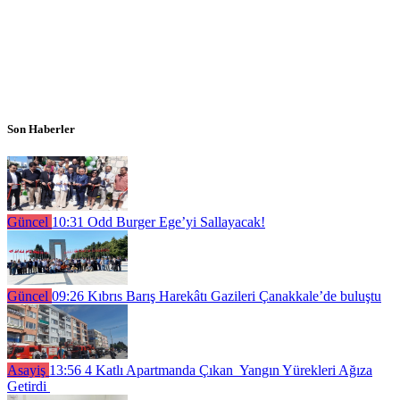
Son Haberler
Güncel
10:31
Odd Burger Ege’yi Sallayacak!
Güncel
09:26
Kıbrıs Barış Harekâtı Gazileri Çanakkale’de buluştu
Asayiş
13:56
4 Katlı Apartmanda Çıkan Yangın Yürekleri Ağıza
Getirdi