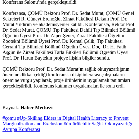
Konferans Salonu’nda gerçekleştirildi.
Konferansa, ÇOMÜ Rektörü Prof. Dr. Sedat Murat, ÇOMÜ Genel
Sekreteri R. Cüneyt Erenoğlu, Ziraat Fakültesi Dekanı Prof. Dr.
Murat Yıldırım ve akademisyenler katıldı. Konferansta, Rektör Prof.
Dr. Sedat Murat, ÇOMÜ Tıp Fakültesi Dahili Tıp Bilimleri Bölümü
Öğretim Üyesi Prof. Dr. Alper Şener, Ziraat Fakültesi Öğretim
Zootekni Bölümü Üyesi Prof. Dr. Kemal Çelik, Tıp Fakültesi
Cerrahi Tıp Bilimleri Bölümü Öğretim Üyesi Doç. Dr. H. Fatih
Aşgün ile Ziraat Fakültesi Tarla Bitkileri Bölümü Öğretim Üyesi
Prof. Dr. Harun Baytekin projeye ilişkin bilgiler sundu.
ÇOMÜ Rektörü Prof. Dr. Sedat Murat’ın sağlık okuryazarlığının
önemine dikkat çektiği konferansta disiplinlerarası çalışmaların
önemine vurgu yapılarak, proje ürünlerinin uygulamalı tanıtımları
gerçekleştirildi. Konferans katılımcı uygulamaları ile sona erdi.
Kaynak:
Haber Merkezi
#çomü
#Up-Skilling Elders in Digital Health Literacy to Prevent
Marginalization and Exclusion
#ürdürülebilir Sağlık Okuryazarlığı
Avrupa Konferansı