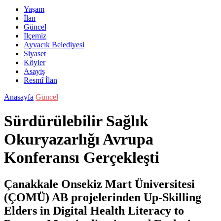
Yaşam
İlan
Güncel
İlçemiz
Ayvacık Belediyesi
Siyaset
Köyler
Asayiş
Resmî İlan
Anasayfa
Güncel
Sürdürülebilir Sağlık
Okuryazarlığı Avrupa
Konferansı Gerçekleşti
Çanakkale Onsekiz Mart Üniversitesi
(ÇOMÜ) AB projelerinden Up-Skilling
Elders in Digital Health Literacy to