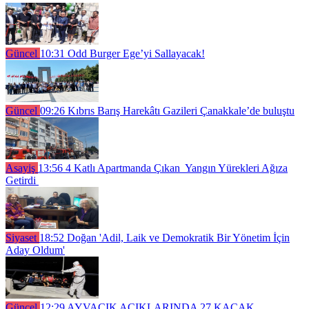
Güncel
10:31
Odd Burger Ege’yi Sallayacak!
Güncel
09:26
Kıbrıs Barış Harekâtı Gazileri Çanakkale’de buluştu
Asayiş
13:56
4 Katlı Apartmanda Çıkan Yangın Yürekleri Ağıza
Getirdi
Siyaset
18:52
Doğan 'Adil, Laik ve Demokratik Bir Yönetim İçin
Aday Oldum'
Güncel
12:29
AYVACIK AÇIKLARINDA 27 KAÇAK