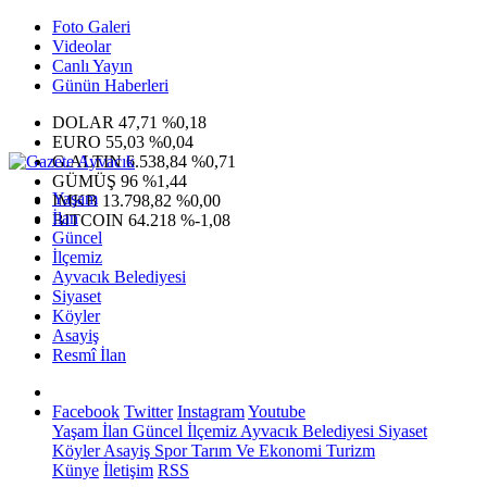
Foto Galeri
Videolar
Canlı Yayın
Günün Haberleri
DOLAR
47,71
%0,18
EURO
55,03
%0,04
G.ALTIN
6.538,84
%0,71
GÜMÜŞ
96
%1,44
Yaşam
IMKB
13.798,82
%0,00
İlan
BITCOIN
64.218
%-1,08
Güncel
İlçemiz
Ayvacık Belediyesi
Siyaset
Köyler
Asayiş
Resmî İlan
Facebook
Twitter
Instagram
Youtube
Yaşam
İlan
Güncel
İlçemiz
Ayvacık Belediyesi
Siyaset
Köyler
Asayiş
Spor
Tarım Ve Ekonomi
Turizm
Künye
İletişim
RSS