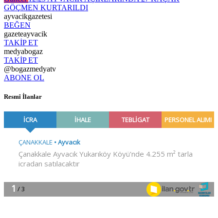
GÖÇMEN KURTARILDI
ayvacikgazetesi
BEĞEN
gazeteayvacik
TAKİP ET
medyabogaz
TAKİP ET
@bogazmedyatv
ABONE OL
Resmî İlanlar