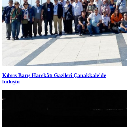
Kıbrıs Barış Harekâtı Gazileri Çanakkale’de
buluştu