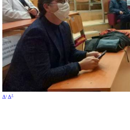
-
+
A
A