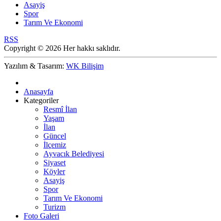
Asayiş
Spor
Tarım Ve Ekonomi
RSS
Copyright © 2026 Her hakkı saklıdır.
Yazılım & Tasarım:
WK Bilişim
Anasayfa
Kategoriler
Resmî İlan
Yaşam
İlan
Güncel
İlçemiz
Ayvacık Belediyesi
Siyaset
Köyler
Asayiş
Spor
Tarım Ve Ekonomi
Turizm
Foto Galeri