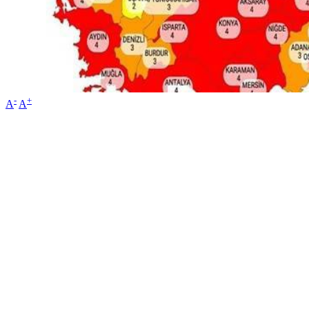
-
+
A
A