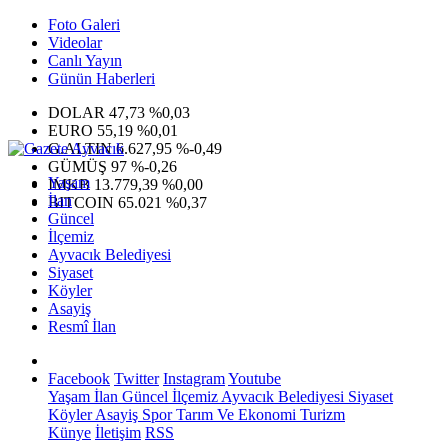
Foto Galeri
Videolar
Canlı Yayın
Günün Haberleri
DOLAR
47,73
%0,03
EURO
55,19
%0,01
G.ALTIN
6.627,95
%-0,49
GÜMÜŞ
97
%-0,26
Yaşam
IMKB
13.779,39
%0,00
İlan
BITCOIN
65.021
%0,37
Güncel
İlçemiz
Ayvacık Belediyesi
Siyaset
Köyler
Asayiş
Resmî İlan
Facebook
Twitter
Instagram
Youtube
Yaşam
İlan
Güncel
İlçemiz
Ayvacık Belediyesi
Siyaset
Köyler
Asayiş
Spor
Tarım Ve Ekonomi
Turizm
Künye
İletişim
RSS