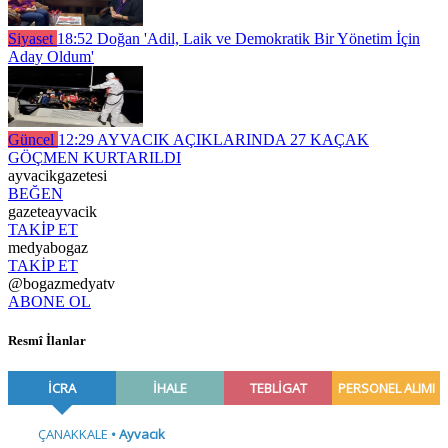
Siyaset
18:52
Doğan 'Adil, Laik ve Demokratik Bir Yönetim İçin
Aday Oldum'
Güncel
12:29
AYVACIK AÇIKLARINDA 27 KAÇAK
GÖÇMEN KURTARILDI
ayvacikgazetesi
BEĞEN
gazeteayvacik
TAKİP ET
medyabogaz
TAKİP ET
@bogazmedyatv
ABONE OL
Resmî İlanlar