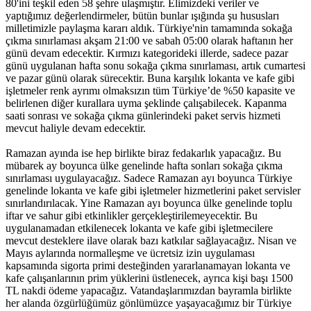
80'ini teşkil eden 58 şehre ulaşmıştır. Elimizdeki veriler ve
yaptığımız değerlendirmeler, bütün bunlar ışığında şu hususları
milletimizle paylaşma kararı aldık. Türkiye'nin tamamında sokağa
çıkma sınırlaması akşam 21:00 ve sabah 05:00 olarak haftanın her
günü devam edecektir. Kırmızı kategorideki illerde, sadece pazar
günü uygulanan hafta sonu sokağa çıkma sınırlaması, artık cumartesi
ve pazar günü olarak sürecektir. Buna karşılık lokanta ve kafe gibi
işletmeler renk ayrımı olmaksızın tüm Türkiye’de %50 kapasite ve
belirlenen diğer kurallara uyma şeklinde çalışabilecek. Kapanma
saati sonrası ve sokağa çıkma günlerindeki paket servis hizmeti
mevcut haliyle devam edecektir.
Ramazan ayında ise hep birlikte biraz fedakarlık yapacağız. Bu
mübarek ay boyunca ülke genelinde hafta sonları sokağa çıkma
sınırlaması uygulayacağız. Sadece Ramazan ayı boyunca Türkiye
genelinde lokanta ve kafe gibi işletmeler hizmetlerini paket servisler
sınırlandırılacak. Yine Ramazan ayı boyunca ülke genelinde toplu
iftar ve sahur gibi etkinlikler gerçekleştirilemeyecektir. Bu
uygulanamadan etkilenecek lokanta ve kafe gibi işletmecilere
mevcut desteklere ilave olarak bazı katkılar sağlayacağız. Nisan ve
Mayıs aylarında normalleşme ve ücretsiz izin uygulaması
kapsamında sigorta primi desteğinden yararlanamayan lokanta ve
kafe çalışanlarının prim yüklerini üstlenecek, ayrıca kişi başı 1500
TL nakdi ödeme yapacağız. Vatandaşlarımızdan bayramla birlikte
her alanda özgürlüğümüz gönlümüzce yaşayacağımız bir Türkiye