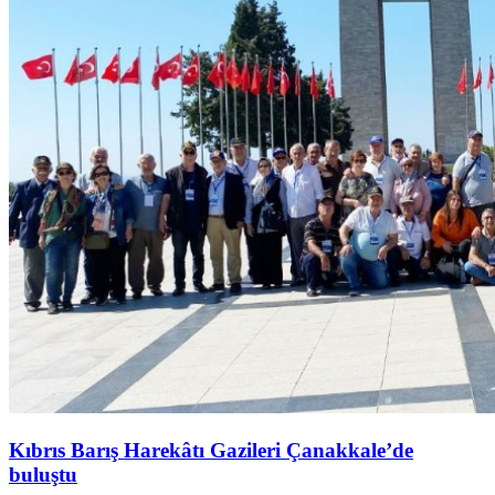
Kıbrıs Barış Harekâtı Gazileri Çanakkale’de
buluştu