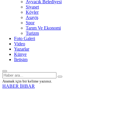
Ayvacık Belediyesi
Siyaset
Köyler
Asayiş
Spor
Tarım Ve Ekonomi
Turizm
Foto Galeri
Video
Yazarlar
Künye
İletişim
Aramak için bir kelime yazınız.
HABER İHBAR