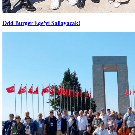
Odd Burger Ege’yi Sallayacak!