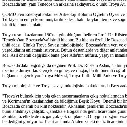
Bozcaada'nın, yani Tenedos'un arkasına saklayarak, o ünlü Troya Atı h
ÇOMÜ Fen Edebiyat Fakültesi Arkeoloji Bölümü Öğretim Üyesi ve Troy
Türkiye'nin en iyi korunmuş tarihi kalesi, bakir koyları, temiz ve soğu
isimli kitabında anlattı.
Troya resmi kazılarının 150'nci yılı olduğunu belirten Prof. Dr. Rüstem 
'Tenedos'tan Bozcaada'ya' isimli kitaptır. Bu kitapta özellikle Bozcaa
ünlü adası. Çünkü Troya Savaşı mitolojisinde, Bozcaada'nın yeri ve o
yaşadıklarını anlatmak istiyoruz. Bütün destanlarda ve diğer anlatım
ada. Asıl önemli değişiklik bana göre Ada'nın nüfusu, yaşayan insanlar
Bozcaada'daki bağcılığa da değinen Prof. Dr. Rüstem Aslan, "5 bin yıl
üzerinde duruyorlar. Gerçekten güneş ve rüzgar, bu iki önemli coğrafi
bağlanması gerekiyor. Troya Müzesi, Troya Tarihi Milli Parkı ve Troy
Troya mitolojisine ve Troya savaşı mitolojisine baktıklarında Bozcaada'
"Troya'yı bulmak için yola çıkan araştırmacıların çıkış noktalarında
ve Korfmann'ın kazılarından da bildiğimiz Beşik Koyu. Önemli bir li
Bozcaada önemli bir kilit noktasıdır. Akhalılar, gemilerini Bozcaada'nı
bunu anlatmaya çalıştık. Çanakkale Boğazı'nda gemi ticaretinde gün
akıntılar, özellikle de rüzgar çok çok ön planda. O uygun rüzgarı baz
beklediğini görüyoruz. Ticari anlamda Akdeniz'deki deniz ticaretinin bir