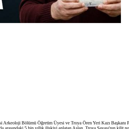
Arkeoloji Bölümü Öğretim Üyesi ve Troya Ören Yeri Kazı Başkanı Prof
da arasındaki 5 bin yıllık ilişkiyi anlatan Aslan, Troya Savaşı'nın kilit