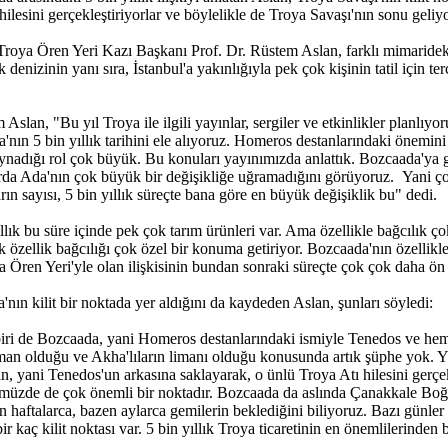
ilesini gerçekleştiriyorlar ve böylelikle de Troya Savaşı'nın sonu geli
a Ören Yeri Kazı Başkanı Prof. Dr. Rüstem Aslan, farklı mimarideki e
k denizinin yanı sıra, İstanbul'a yakınlığıyla pek çok kişinin tatil için 
Aslan, "Bu yıl Troya ile ilgili yayınlar, sergiler ve etkinlikler planlıyo
da'nın 5 bin yıllık tarihini ele alıyoruz. Homeros destanlarındaki önem
ynadığı rol çok büyük. Bu konuları yayınımızda anlattık. Bozcaada'ya g
larda Ada'nın çok büyük bir değişikliğe uğramadığını görüyoruz. Yani ç
ın sayısı, 5 bin yıllık süreçte bana göre en büyük değişiklik bu" dedi.
lık bu süre içinde pek çok tarım ürünleri var. Ama özellikle bağcılık ç
k özellik bağcılığı çok özel bir konuma getiriyor. Bozcaada'nın özellik
a Ören Yeri'yle olan ilişkisinin bundan sonraki süreçte çok çok daha ö
nın kilit bir noktada yer aldığını da kaydeden Aslan, şunları söyledi:
n biri de Bozcaada, yani Homeros destanlarındaki ismiyle Tenedos ve he
man olduğu ve Akha'lıların limanı olduğu konusunda artık şüphe yok. Yi
n, yani Tenedos'un arkasına saklayarak, o ünlü Troya Atı hilesini gerçek
ümüzde de çok önemli bir noktadır. Bozcaada da aslında Çanakkale Boğ
en haftalarca, bazen aylarca gemilerin beklediğini biliyoruz. Bazı günl
 kaç kilit noktası var. 5 bin yıllık Troya ticaretinin en önemlilerinden 