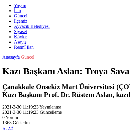
Yaşam
İlan
Güncel
İlçemiz
Ayvacık Belediyesi
Siyaset
Köyler
Asayiş
Resmî İlan
Anasayfa
Güncel
Kazı Başkanı Aslan: Troya Savaş
Çanakkale Onsekiz Mart Üniversitesi (ÇO
Kazı Başkanı Prof. Dr. Rüstem Aslan, kazıla
2021-3-30 11:19:23
Yayınlanma
2021-3-30 11:19:23
Güncelleme
0
Yorum
1368
Gösterim
-
+
A
A