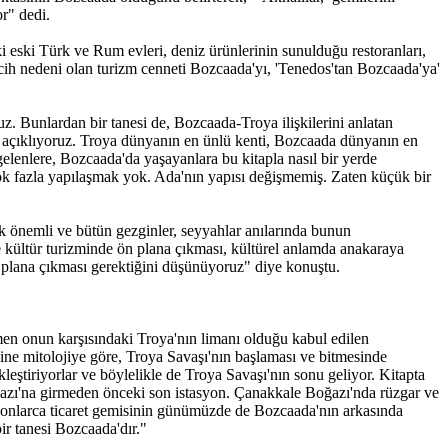
yor" dedi.
ski Türk ve Rum evleri, deniz ürünlerinin sunulduğu restoranları,
tercih nedeni olan turizm cenneti Bozcaada'yı, 'Tenedos'tan Bozcaada'ya'
ruz. Bunlardan bir tanesi de, Bozcaada-Troya ilişkilerini anlatan
ini açıklıyoruz. Troya dünyanın en ünlü kenti, Bozcaada dünyanın en
elenlere, Bozcaada'da yaşayanlara bu kitapla nasıl bir yerde
ok fazla yapılaşmak yok. Ada'nın yapısı değişmemiş. Zaten küçük bir
ok önemli ve bütün gezginler, seyyahlar anılarında bunun
le kültür turizminde ön plana çıkması, kültürel anlamda anakaraya
n plana çıkması gerektiğini düşünüyoruz" diye konuştu.
men onun karşısındaki Troya'nın limanı olduğu kabul edilen
ne mitolojiye göre, Troya Savaşı'nın başlaması ve bitmesinde
leştiriyorlar ve böylelikle de Troya Savaşı'nın sonu geliyor. Kitapta
azı'na girmeden önceki son istasyon. Çanakkale Boğazı'nda rüzgar ve
er onlarca ticaret gemisinin günümüzde de Bozcaada'nın arkasında
bir tanesi Bozcaada'dır."