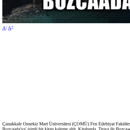
-
+
A
A
Çanakkale Onsekiz Mart Üniversitesi (ÇOMÜ) Fen Edebiyat Fakültesi 
Bozcaada'ya' isimli bir kitap kaleme aldı. Kitabında, Troya ile Bozcaa