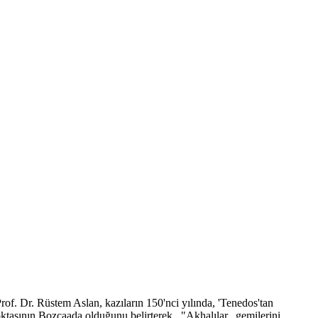
. Dr. Rüstem Aslan, kazıların 150'nci yılında, 'Tenedos'tan
 noktasının Bozcaada olduğunu belirterek, "Akhalılar, gemilerini