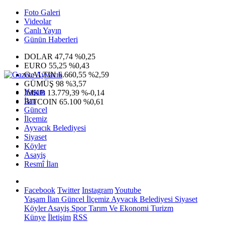
Foto Galeri
Videolar
Canlı Yayın
Günün Haberleri
DOLAR
47,74
%0,25
EURO
55,25
%0,43
G.ALTIN
6.660,55
%2,59
GÜMÜŞ
98
%3,57
Yaşam
IMKB
13.779,39
%-0,14
İlan
BITCOIN
65.100
%0,61
Güncel
İlçemiz
Ayvacık Belediyesi
Siyaset
Köyler
Asayiş
Resmî İlan
Facebook
Twitter
Instagram
Youtube
Yaşam
İlan
Güncel
İlçemiz
Ayvacık Belediyesi
Siyaset
Köyler
Asayiş
Spor
Tarım Ve Ekonomi
Turizm
Künye
İletişim
RSS