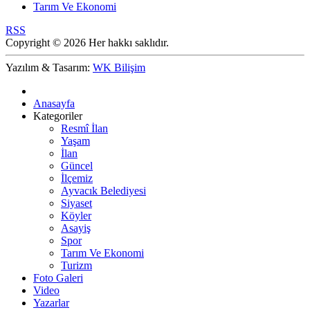
Tarım Ve Ekonomi
RSS
Copyright © 2026 Her hakkı saklıdır.
Yazılım & Tasarım:
WK Bilişim
Anasayfa
Kategoriler
Resmî İlan
Yaşam
İlan
Güncel
İlçemiz
Ayvacık Belediyesi
Siyaset
Köyler
Asayiş
Spor
Tarım Ve Ekonomi
Turizm
Foto Galeri
Video
Yazarlar