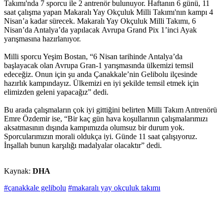
Takımı'nda 7 sporcu ile 2 antrenör bulunuyor. Haftanın 6 günü, 11
saat çalışma yapan Makaralı Yay Okçuluk Milli Takımı'nın kampı 4
Nisan’a kadar sürecek. Makaralı Yay Okçuluk Milli Takımı, 6
Nisan’da Antalya’da yapılacak Avrupa Grand Pix 1’inci Ayak
yarışmasına hazırlanıyor.
Milli sporcu Yeşim Bostan, “6 Nisan tarihinde Antalya’da
başlayacak olan Avrupa Gran-1 yarışmasında ülkemizi temsil
edeceğiz. Onun için şu anda Çanakkale’nin Gelibolu ilçesinde
hazırlık kampındayız. Ülkemizi en iyi şekilde temsil etmek için
elimizden geleni yapacağız” dedi.
Bu arada çalışmaların çok iyi gittiğini belirten Milli Takım Antrenörü
Emre Özdemir ise, “Bir kaç gün hava koşullarının çalışmalarımızı
aksatmasının dışında kampımızda olumsuz bir durum yok.
Sporcularımızın morali oldukça iyi. Günde 11 saat çalışıyoruz.
İnşallah bunun karşılığı madalyalar olacaktır” dedi.
Kaynak:
DHA
#çanakkale gelibolu
#makaralı yay okçuluk takımı