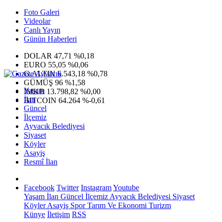
Foto Galeri
Videolar
Canlı Yayın
Günün Haberleri
DOLAR
47,71
%0,18
EURO
55,05
%0,06
G.ALTIN
6.543,18
%0,78
GÜMÜŞ
96
%1,58
Yaşam
IMKB
13.798,82
%0,00
İlan
BITCOIN
64.264
%-0,61
Güncel
İlçemiz
Ayvacık Belediyesi
Siyaset
Köyler
Asayiş
Resmî İlan
Facebook
Twitter
Instagram
Youtube
Yaşam
İlan
Güncel
İlçemiz
Ayvacık Belediyesi
Siyaset
Köyler
Asayiş
Spor
Tarım Ve Ekonomi
Turizm
Künye
İletişim
RSS