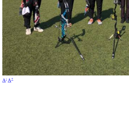
-
+
A
A