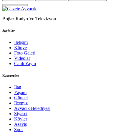
Boğaz Radyo Ve Televizyon
Sayfalar
İletişim
Künye
Foto Galeri
Videolar
Canlı Yayın
Kategoriler
İlan
Yaşam
Güncel
İlçemiz
Ayvacık Belediyesi
Siyaset
Köyler
Asayiş
Spor