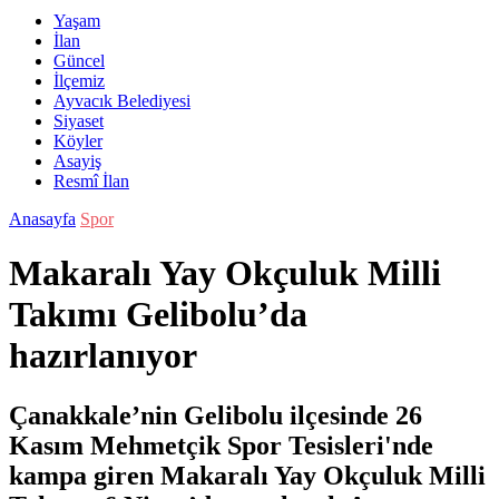
Yaşam
İlan
Güncel
İlçemiz
Ayvacık Belediyesi
Siyaset
Köyler
Asayiş
Resmî İlan
Anasayfa
Spor
Makaralı Yay Okçuluk Milli
Takımı Gelibolu’da
hazırlanıyor
Çanakkale’nin Gelibolu ilçesinde 26
Kasım Mehmetçik Spor Tesisleri'nde
kampa giren Makaralı Yay Okçuluk Milli