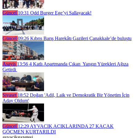
Güncel
10:31
Odd Burger Ege’yi Sallayacak!
Güncel
09:26
Kıbrıs Barış Harekâtı Gazileri Çanakkale’de buluştu
Asayiş
13:56
4 Katlı Apartmanda Çıkan Yangın Yürekleri Ağıza
Getirdi
Siyaset
18:52
Doğan 'Adil, Laik ve Demokratik Bir Yönetim İçin
Aday Oldum'
Güncel
12:29
AYVACIK AÇIKLARINDA 27 KAÇAK
GÖÇMEN KURTARILDI
ayvacikgazetesi