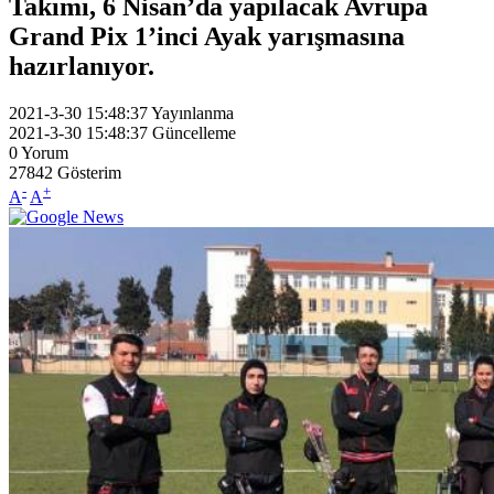
Takımı, 6 Nisan’da yapılacak Avrupa
Grand Pix 1’inci Ayak yarışmasına
hazırlanıyor.
2021-3-30 15:48:37
Yayınlanma
2021-3-30 15:48:37
Güncelleme
0
Yorum
27842
Gösterim
-
+
A
A