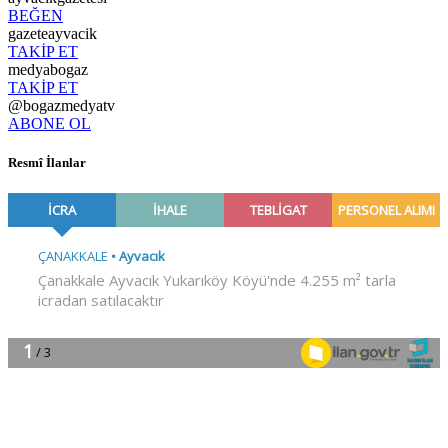
BEĞEN
gazeteayvacik
TAKİP ET
medyabogaz
TAKİP ET
@bogazmedyatv
ABONE OL
Resmî İlanlar