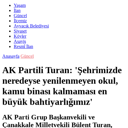
Yaşam
İlan
Güncel
İlçemiz
Ayvacık Belediyesi
Siyaset
Köyler
Asayiş
Resmî İlan
Anasayfa
Güncel
AK Partili Turan: 'Şehrimizde
neredeyse yenilenmeyen okul,
kamu binası kalmaması en
büyük bahtiyarlığımız'
AK Parti Grup Başkanvekili ve
Çanakkale Milletvekili Bülent Turan,