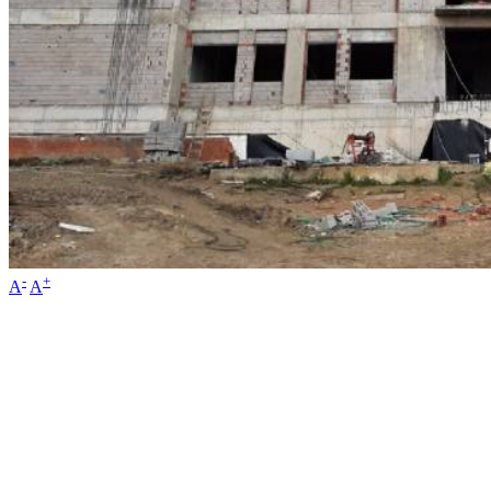
-
+
A
A