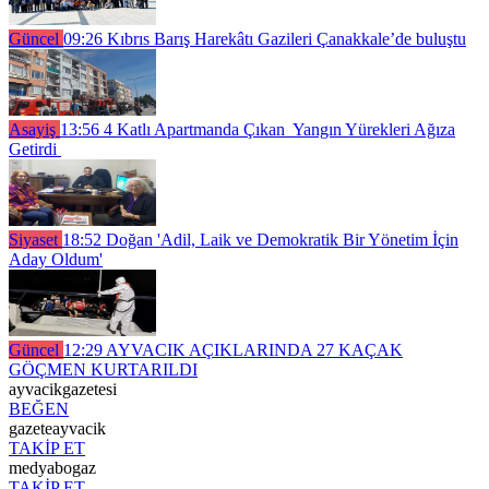
Güncel
09:26
Kıbrıs Barış Harekâtı Gazileri Çanakkale’de buluştu
Asayiş
13:56
4 Katlı Apartmanda Çıkan Yangın Yürekleri Ağıza
Getirdi
Siyaset
18:52
Doğan 'Adil, Laik ve Demokratik Bir Yönetim İçin
Aday Oldum'
Güncel
12:29
AYVACIK AÇIKLARINDA 27 KAÇAK
GÖÇMEN KURTARILDI
ayvacikgazetesi
BEĞEN
gazeteayvacik
TAKİP ET
medyabogaz
TAKİP ET