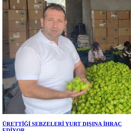
ÜRETTİĞİ SEBZELERİ YURT DIŞINA İHRAÇ
EDİYOR