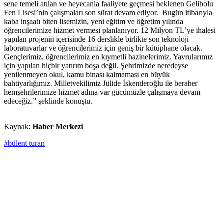
sene temeli atılan ve heyecanla faaliyete geçmesi beklenen Gelibolu
Fen Lisesi’nin çalışmaları son sürat devam ediyor. Bugün itibarıyla
kaba inşaatı biten lisemizin, yeni eğitim ve öğretim yılında
öğrencilerimize hizmet vermesi planlanıyor. 12 Milyon TL’ye ihalesi
yapılan projenin içerisinde 16 derslikle birlikte son teknoloji
laboratuvarlar ve öğrencilerimiz için geniş bir kütüphane olacak.
Gençlerimiz, öğrencilerimiz en kıymetli hazinelerimiz. Yavrularımız
için yapılan hiçbir yatırım boşa değil. Şehrimizde neredeyse
yenilenmeyen okul, kamu binası kalmaması en büyük
bahtiyarlığımız. Milletvekilimiz Jülide İskenderoğlu ile beraber
hemşehrilerimize hizmet adına var gücümüzle çalışmaya devam
edeceğiz.” şeklinde konuştu.
Kaynak:
Haber Merkezi
#bülent turan