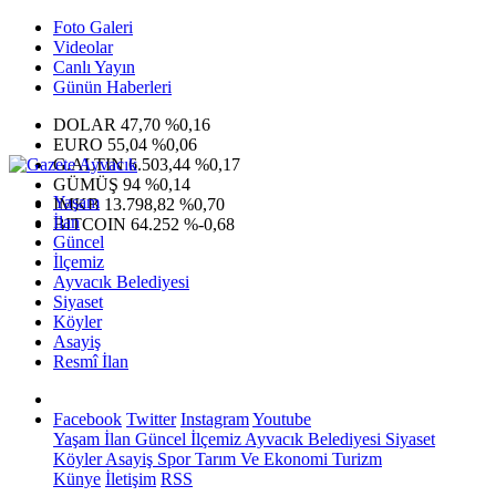
Foto Galeri
Videolar
Canlı Yayın
Günün Haberleri
DOLAR
47,70
%0,16
EURO
55,04
%0,06
G.ALTIN
6.503,44
%0,17
GÜMÜŞ
94
%0,14
Yaşam
IMKB
13.798,82
%0,70
İlan
BITCOIN
64.252
%-0,68
Güncel
İlçemiz
Ayvacık Belediyesi
Siyaset
Köyler
Asayiş
Resmî İlan
Facebook
Twitter
Instagram
Youtube
Yaşam
İlan
Güncel
İlçemiz
Ayvacık Belediyesi
Siyaset
Köyler
Asayiş
Spor
Tarım Ve Ekonomi
Turizm
Künye
İletişim
RSS