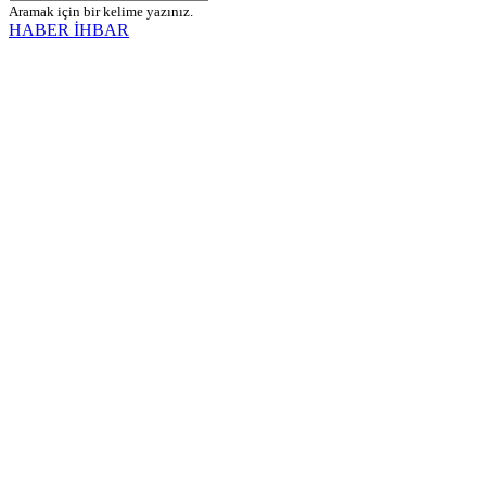
Aramak için bir kelime yazınız.
HABER İHBAR