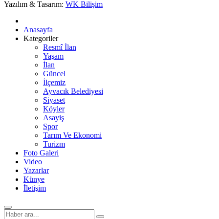
Yazılım & Tasarım:
WK Bilişim
Anasayfa
Kategoriler
Resmî İlan
Yaşam
İlan
Güncel
İlçemiz
Ayvacık Belediyesi
Siyaset
Köyler
Asayiş
Spor
Tarım Ve Ekonomi
Turizm
Foto Galeri
Video
Yazarlar
Künye
İletişim