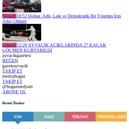
Siyaset
18:52
Doğan 'Adil, Laik ve Demokratik Bir Yönetim İçin
Aday Oldum'
Güncel
12:29
AYVACIK AÇIKLARINDA 27 KAÇAK
GÖÇMEN KURTARILDI
ayvacikgazetesi
BEĞEN
gazeteayvacik
TAKİP ET
medyabogaz
TAKİP ET
@bogazmedyatv
ABONE OL
Resmî İlanlar