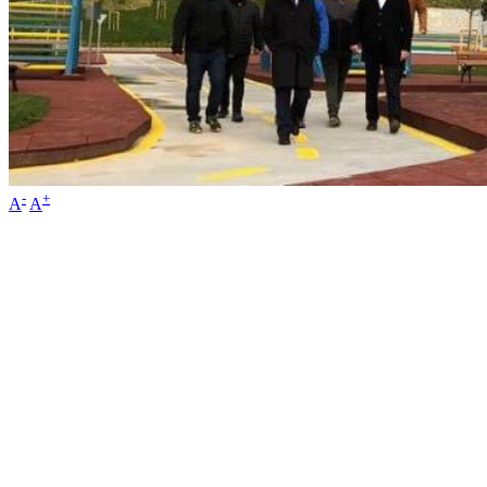
-
+
A
A