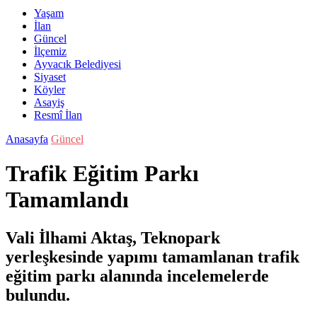
Yaşam
İlan
Güncel
İlçemiz
Ayvacık Belediyesi
Siyaset
Köyler
Asayiş
Resmî İlan
Anasayfa
Güncel
Trafik Eğitim Parkı
Tamamlandı
Vali İlhami Aktaş, Teknopark
yerleşkesinde yapımı tamamlanan trafik
eğitim parkı alanında incelemelerde
bulundu.