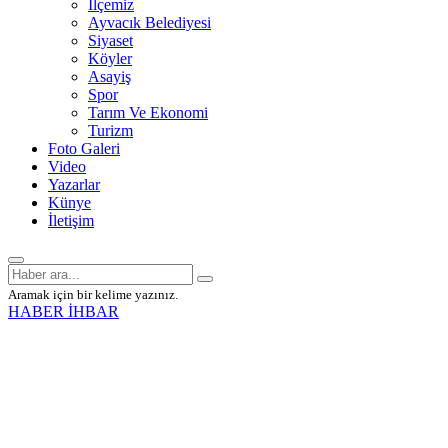
İlçemiz
Ayvacık Belediyesi
Siyaset
Köyler
Asayiş
Spor
Tarım Ve Ekonomi
Turizm
Foto Galeri
Video
Yazarlar
Künye
İletişim
Aramak için bir kelime yazınız.
HABER İHBAR