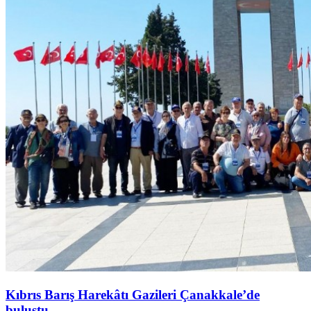
Kıbrıs Barış Harekâtı Gazileri Çanakkale’de
buluştu