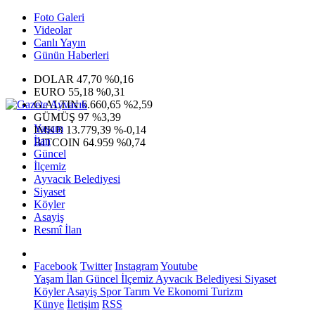
Foto Galeri
Videolar
Canlı Yayın
Günün Haberleri
DOLAR
47,70
%0,16
EURO
55,18
%0,31
G.ALTIN
6.660,65
%2,59
GÜMÜŞ
97
%3,39
Yaşam
IMKB
13.779,39
%-0,14
İlan
BITCOIN
64.959
%0,74
Güncel
İlçemiz
Ayvacık Belediyesi
Siyaset
Köyler
Asayiş
Resmî İlan
Facebook
Twitter
Instagram
Youtube
Yaşam
İlan
Güncel
İlçemiz
Ayvacık Belediyesi
Siyaset
Köyler
Asayiş
Spor
Tarım Ve Ekonomi
Turizm
Künye
İletişim
RSS