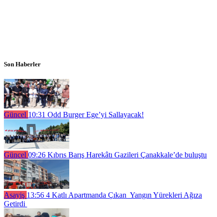
Son Haberler
Güncel
10:31
Odd Burger Ege’yi Sallayacak!
Güncel
09:26
Kıbrıs Barış Harekâtı Gazileri Çanakkale’de buluştu
Asayiş
13:56
4 Katlı Apartmanda Çıkan Yangın Yürekleri Ağıza
Getirdi