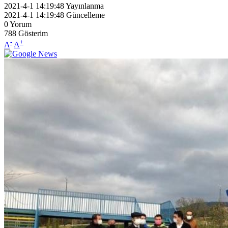
2021-4-1 14:19:48
Yayınlanma
2021-4-1 14:19:48
Güncelleme
0
Yorum
788
Gösterim
-
+
A
A