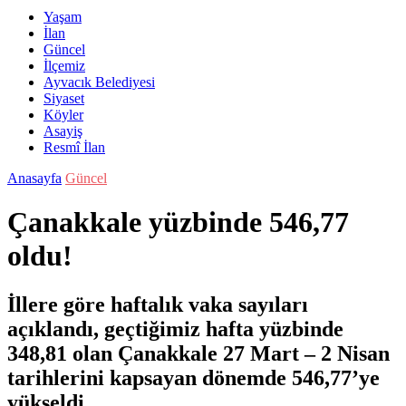
Yaşam
İlan
Güncel
İlçemiz
Ayvacık Belediyesi
Siyaset
Köyler
Asayiş
Resmî İlan
Anasayfa
Güncel
Çanakkale yüzbinde 546,77
oldu!
İllere göre haftalık vaka sayıları
açıklandı, geçtiğimiz hafta yüzbinde
348,81 olan Çanakkale 27 Mart – 2 Nisan
tarihlerini kapsayan dönemde 546,77’ye
yükseldi.