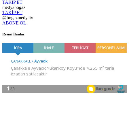
TAKİP ET
medyabogaz
TAKİP ET
@bogazmedyatv
ABONE OL
Resmî İlanlar