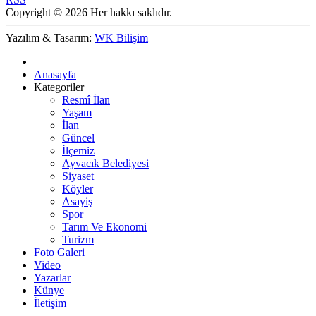
Copyright © 2026 Her hakkı saklıdır.
Yazılım & Tasarım:
WK Bilişim
Anasayfa
Kategoriler
Resmî İlan
Yaşam
İlan
Güncel
İlçemiz
Ayvacık Belediyesi
Siyaset
Köyler
Asayiş
Spor
Tarım Ve Ekonomi
Turizm
Foto Galeri
Video
Yazarlar
Künye
İletişim