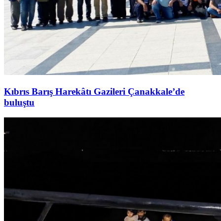
Kıbrıs Barış Harekâtı Gazileri Çanakkale’de
buluştu