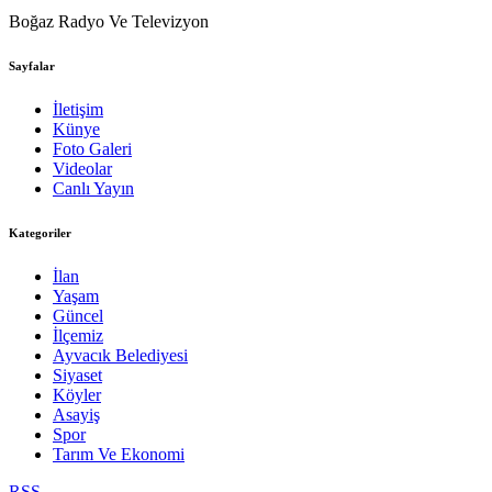
Boğaz Radyo Ve Televizyon
Sayfalar
İletişim
Künye
Foto Galeri
Videolar
Canlı Yayın
Kategoriler
İlan
Yaşam
Güncel
İlçemiz
Ayvacık Belediyesi
Siyaset
Köyler
Asayiş
Spor
Tarım Ve Ekonomi
RSS