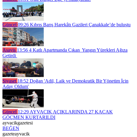
Güncel
09:26
Kıbrıs Barış Harekâtı Gazileri Çanakkale’de buluştu
Asayiş
13:56
4 Katlı Apartmanda Çıkan Yangın Yürekleri Ağıza
Getirdi
Siyaset
18:52
Doğan 'Adil, Laik ve Demokratik Bir Yönetim İçin
Aday Oldum'
Güncel
12:29
AYVACIK AÇIKLARINDA 27 KAÇAK
GÖÇMEN KURTARILDI
ayvacikgazetesi
BEĞEN
gazeteayvacik