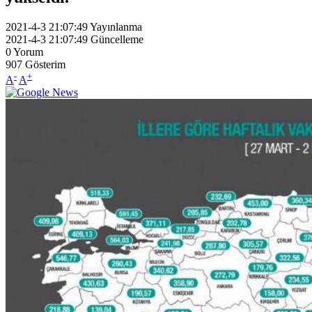
2021-4-3 21:07:49
Yayınlanma
2021-4-3 21:07:49
Güncelleme
0
Yorum
907
Gösterim
-
+
A
A