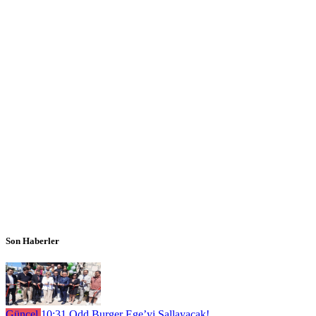
Son Haberler
Güncel
10:31
Odd Burger Ege’yi Sallayacak!