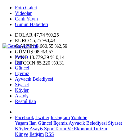
Foto Galeri
Videolar
Canlı Yayın
Günün Haberleri
DOLAR
47,74
%0,25
EURO
55,25
%0,43
G.ALTIN
6.660,55
%2,59
GÜMÜŞ
98
%3,57
Yaşam
IMKB
13.779,39
%-0,14
İlan
BITCOIN
65.220
%0,31
Güncel
İlçemiz
Ayvacık Belediyesi
Siyaset
Köyler
Asayiş
Resmî İlan
Facebook
Twitter
Instagram
Youtube
Yaşam
İlan
Güncel
İlçemiz
Ayvacık Belediyesi
Siyaset
Köyler
Asayiş
Spor
Tarım Ve Ekonomi
Turizm
Künye
İletişim
RSS