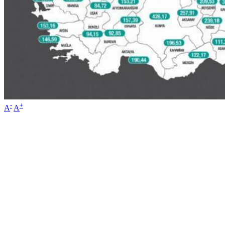
-
+
A
A