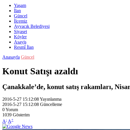
Yaşam
İlan
Güncel
İlçemiz
Ayvacık Belediyesi
Siyaset
Köyler
Asayiş
Resmî İlan
Anasayfa
Güncel
Konut Satışı azaldı
Çanakkale’de, konut satış rakamları, Nisan
2016-5-27 15:12:08
Yayınlanma
2016-5-27 15:12:08
Güncelleme
0
Yorum
1039
Gösterim
-
+
A
A