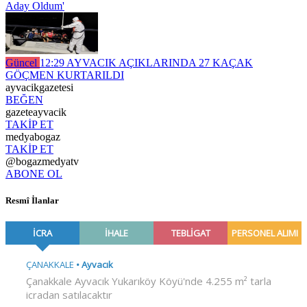
Aday Oldum'
Güncel
12:29
AYVACIK AÇIKLARINDA 27 KAÇAK
GÖÇMEN KURTARILDI
ayvacikgazetesi
BEĞEN
gazeteayvacik
TAKİP ET
medyabogaz
TAKİP ET
@bogazmedyatv
ABONE OL
Resmî İlanlar