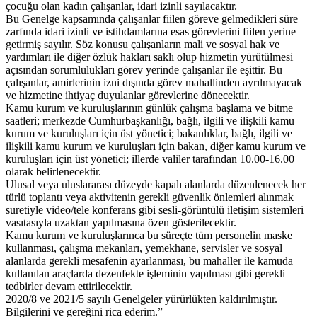
çocuğu olan kadın çalışanlar, idari izinli sayılacaktır.
Bu Genelge kapsamında çalışanlar fiilen göreve gelmedikleri süre
zarfında idari izinli ve istihdamlarına esas görevlerini fiilen yerine
getirmiş sayılır. Söz konusu çalışanların mali ve sosyal hak ve
yardımları ile diğer özlük hakları saklı olup hizmetin yürütülmesi
açısından sorumlulukları görev yerinde çalışanlar ile eşittir. Bu
çalışanlar, amirlerinin izni dışında görev mahallinden ayrılmayacak
ve hizmetine ihtiyaç duyulanlar görevlerine dönecektir.
Kamu kurum ve kuruluşlarının günlük çalışma başlama ve bitme
saatleri; merkezde Cumhurbaşkanlığı, bağlı, ilgili ve ilişkili kamu
kurum ve kuruluşları için üst yönetici; bakanlıklar, bağlı, ilgili ve
ilişkili kamu kurum ve kuruluşları için bakan, diğer kamu kurum ve
kuruluşları için üst yönetici; illerde valiler tarafından 10.00-16.00
olarak belirlenecektir.
Ulusal veya uluslararası düzeyde kapalı alanlarda düzenlenecek her
türlü toplantı veya aktivitenin gerekli güvenlik önlemleri alınmak
suretiyle video/tele konferans gibi sesli-görüntülü iletişim sistemleri
vasıtasıyla uzaktan yapılmasına özen gösterilecektir.
Kamu kurum ve kuruluşlarınca bu süreçte tüm personelin maske
kullanması, çalışma mekanları, yemekhane, servisler ve sosyal
alanlarda gerekli mesafenin ayarlanması, bu mahaller ile kamuda
kullanılan araçlarda dezenfekte işleminin yapılması gibi gerekli
tedbirler devam ettirilecektir.
2020/8 ve 2021/5 sayılı Genelgeler yürürlükten kaldırılmıştır.
Bilgilerini ve gereğini rica ederim.”