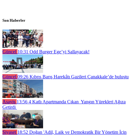
Son Haberler
Güncel
10:31
Odd Burger Ege’yi Sallayacak!
Güncel
09:26
Kıbrıs Barış Harekâtı Gazileri Çanakkale’de buluştu
Asayiş
13:56
4 Katlı Apartmanda Çıkan Yangın Yürekleri Ağıza
Getirdi
Siyaset
18:52
Doğan 'Adil, Laik ve Demokratik Bir Yönetim İçin