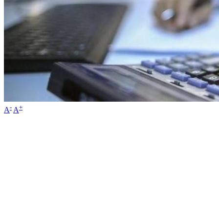
-
+
A
A