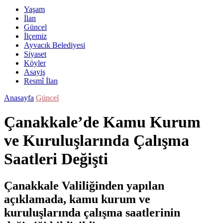
Yaşam
İlan
Güncel
İlçemiz
Ayvacık Belediyesi
Siyaset
Köyler
Asayiş
Resmî İlan
Anasayfa
Güncel
Çanakkale’de Kamu Kurum
ve Kuruluşlarında Çalışma
Saatleri Değişti
Çanakkale Valiliğinden yapılan
açıklamada, kamu kurum ve
kuruluşlarında çalışma saatlerinin