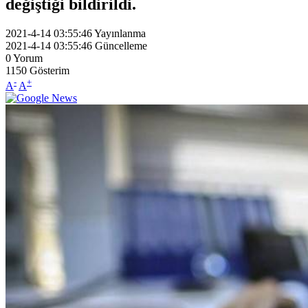
değiştiği bildirildi.
2021-4-14 03:55:46
Yayınlanma
2021-4-14 03:55:46
Güncelleme
0
Yorum
1150
Gösterim
-
+
A
A