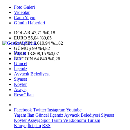
Foto Galeri
Videolar
Canlı Yayın
Günün Haberleri
DOLAR
47,71
%0,18
EURO
55,04
%0,05
G.ALTIN
6.610,94
%1,82
GÜMÜŞ
99
%4,82
Yaşam
IMKB
13.808,15
%0,07
İlan
BITCOIN
64.840
%0,26
Güncel
İlçemiz
Ayvacık Belediyesi
Siyaset
Köyler
Asayiş
Resmî İlan
Facebook
Twitter
Instagram
Youtube
Yaşam
İlan
Güncel
İlçemiz
Ayvacık Belediyesi
Siyaset
Köyler
Asayiş
Spor
Tarım Ve Ekonomi
Turizm
Künye
İletişim
RSS