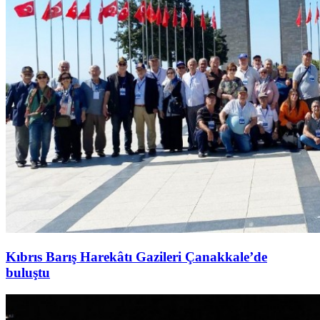
Kıbrıs Barış Harekâtı Gazileri Çanakkale’de
buluştu