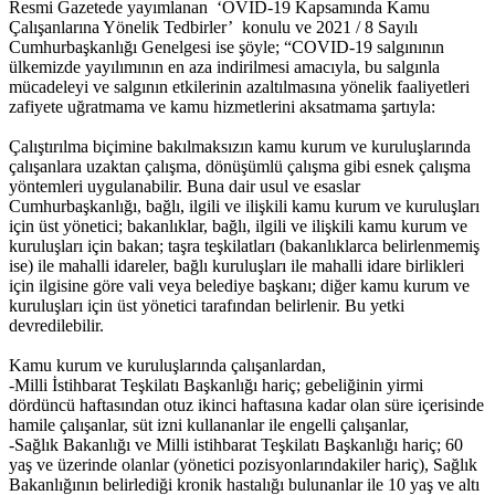
Resmi Gazetede yayımlanan ‘OVİD-19 Kapsamında Kamu
Çalışanlarına Yönelik Tedbirler’ konulu ve 2021 / 8 Sayılı
Cumhurbaşkanlığı Genelgesi ise şöyle; “COVID-19 salgınının
ülkemizde yayılımının en aza indirilmesi amacıyla, bu salgınla
mücadeleyi ve salgının etkilerinin azaltılmasına yönelik faaliyetleri
zafiyete uğratmama ve kamu hizmetlerini aksatmama şartıyla:
Çalıştırılma biçimine bakılmaksızın kamu kurum ve kuruluşlarında
çalışanlara uzaktan çalışma, dönüşümlü çalışma gibi esnek çalışma
yöntemleri uygulanabilir. Buna dair usul ve esaslar
Cumhurbaşkanlığı, bağlı, ilgili ve ilişkili kamu kurum ve kuruluşları
için üst yönetici; bakanlıklar, bağlı, ilgili ve ilişkili kamu kurum ve
kuruluşları için bakan; taşra teşkilatları (bakanlıklarca belirlenmemiş
ise) ile mahalli idareler, bağlı kuruluşları ile mahalli idare birlikleri
için ilgisine göre vali veya belediye başkanı; diğer kamu kurum ve
kuruluşları için üst yönetici tarafından belirlenir. Bu yetki
devredilebilir.
Kamu kurum ve kuruluşlarında çalışanlardan,
-Milli İstihbarat Teşkilatı Başkanlığı hariç; gebeliğinin yirmi
dördüncü haftasından otuz ikinci haftasına kadar olan süre içerisinde
hamile çalışanlar, süt izni kullananlar ile engelli çalışanlar,
-Sağlık Bakanlığı ve Milli istihbarat Teşkilatı Başkanlığı hariç; 60
yaş ve üzerinde olanlar (yönetici pozisyonlarındakiler hariç), Sağlık
Bakanlığının belirlediği kronik hastalığı bulunanlar ile 10 yaş ve altı