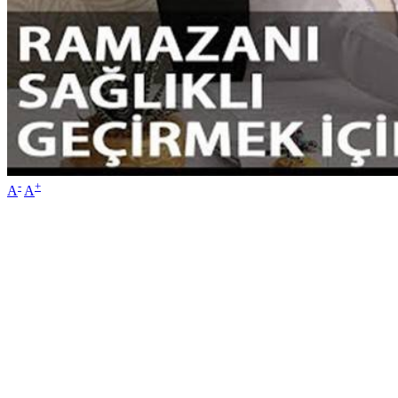
-
+
A
A