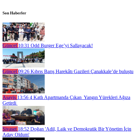
Son Haberler
Güncel
10:31
Odd Burger Ege’yi Sallayacak!
Güncel
09:26
Kıbrıs Barış Harekâtı Gazileri Çanakkale’de buluştu
Asayiş
13:56
4 Katlı Apartmanda Çıkan Yangın Yürekleri Ağıza
Getirdi
Siyaset
18:52
Doğan 'Adil, Laik ve Demokratik Bir Yönetim İçin
Aday Oldum'