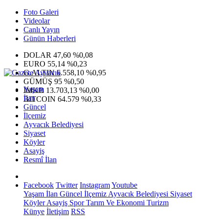
Foto Galeri
Videolar
Canlı Yayın
Günün Haberleri
DOLAR
47,60
%0,08
EURO
55,14
%0,23
G.ALTIN
6.558,10
%0,95
GÜMÜŞ
95
%0,50
Yaşam
IMKB
13.703,13
%0,00
İlan
BITCOIN
64.579
%0,33
Güncel
İlçemiz
Ayvacık Belediyesi
Siyaset
Köyler
Asayiş
Resmî İlan
Facebook
Twitter
Instagram
Youtube
Yaşam
İlan
Güncel
İlçemiz
Ayvacık Belediyesi
Siyaset
Köyler
Asayiş
Spor
Tarım Ve Ekonomi
Turizm
Künye
İletişim
RSS