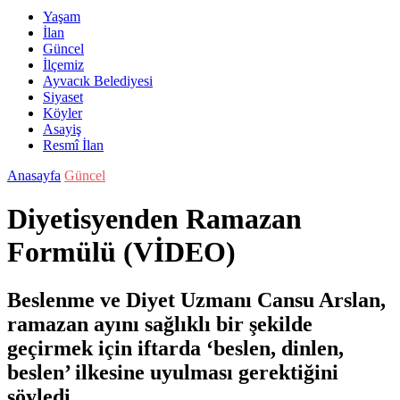
Yaşam
İlan
Güncel
İlçemiz
Ayvacık Belediyesi
Siyaset
Köyler
Asayiş
Resmî İlan
Anasayfa
Güncel
Diyetisyenden Ramazan
Formülü (VİDEO)
Beslenme ve Diyet Uzmanı Cansu Arslan,
ramazan ayını sağlıklı bir şekilde
geçirmek için iftarda ‘beslen, dinlen,
beslen’ ilkesine uyulması gerektiğini
söyledi.