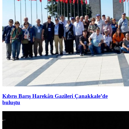
Kıbrıs Barış Harekâtı Gazileri Çanakkale’de
buluştu