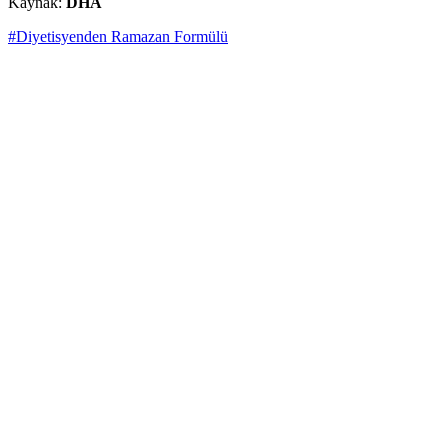
Kaynak:
DHA
#Diyetisyenden Ramazan Formülü