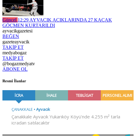
Güncel
12:29
AYVACIK AÇIKLARINDA 27 KAÇAK
GÖÇMEN KURTARILDI
ayvacikgazetesi
BEĞEN
gazeteayvacik
TAKİP ET
medyabogaz
TAKİP ET
@bogazmedyatv
ABONE OL
Resmî İlanlar