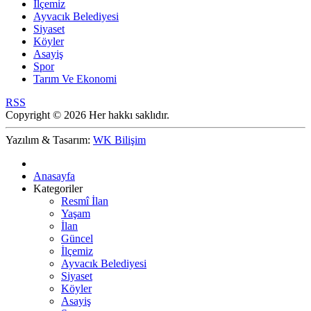
İlçemiz
Ayvacık Belediyesi
Siyaset
Köyler
Asayiş
Spor
Tarım Ve Ekonomi
RSS
Copyright © 2026 Her hakkı saklıdır.
Yazılım & Tasarım:
WK Bilişim
Anasayfa
Kategoriler
Resmî İlan
Yaşam
İlan
Güncel
İlçemiz
Ayvacık Belediyesi
Siyaset
Köyler
Asayiş