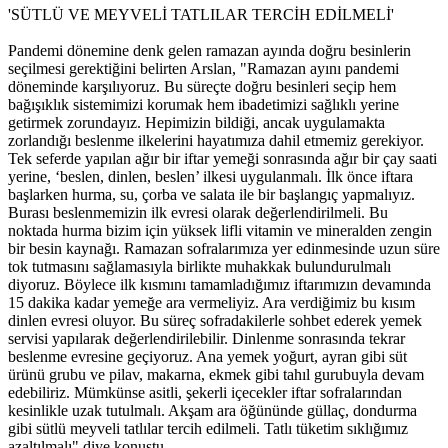
'SÜTLÜ VE MEYVELİ TATLILAR TERCİH EDİLMELİ'
Pandemi dönemine denk gelen ramazan ayında doğru besinlerin
seçilmesi gerektiğini belirten Arslan, "Ramazan ayını pandemi
döneminde karşılıyoruz. Bu süreçte doğru besinleri seçip hem
bağışıklık sistemimizi korumak hem ibadetimizi sağlıklı yerine
getirmek zorundayız. Hepimizin bildiği, ancak uygulamakta
zorlandığı beslenme ilkelerini hayatımıza dahil etmemiz gerekiyor.
Tek seferde yapılan ağır bir iftar yemeği sonrasında ağır bir çay saati
yerine, ‘beslen, dinlen, beslen’ ilkesi uygulanmalı. İlk önce iftara
başlarken hurma, su, çorba ve salata ile bir başlangıç yapmalıyız.
Burası beslenmemizin ilk evresi olarak değerlendirilmeli. Bu
noktada hurma bizim için yüksek lifli vitamin ve mineralden zengin
bir besin kaynağı. Ramazan sofralarımıza yer edinmesinde uzun süre
tok tutmasını sağlamasıyla birlikte muhakkak bulundurulmalı
diyoruz. Böylece ilk kısmını tamamladığımız iftarımızın devamında
15 dakika kadar yemeğe ara vermeliyiz. Ara verdiğimiz bu kısım
dinlen evresi oluyor. Bu süreç sofradakilerle sohbet ederek yemek
servisi yapılarak değerlendirilebilir. Dinlenme sonrasında tekrar
beslenme evresine geçiyoruz. Ana yemek yoğurt, ayran gibi süt
ürünü grubu ve pilav, makarna, ekmek gibi tahıl gurubuyla devam
edebiliriz. Mümkünse asitli, şekerli içecekler iftar sofralarından
kesinlikle uzak tutulmalı. Akşam ara öğününde güllaç, dondurma
gibi sütlü meyveli tatlılar tercih edilmeli. Tatlı tüketim sıklığımız
azaltılmalı" diye konuştu.