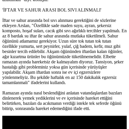
'İFTAR VE SAHUR ARASI BOL SIVI ALINMALI'
İftar ve sahur arasında bol sıvı alınması gerektiğini de sözlerine
ekleyen Arslan, "Özellikle sade maden suyu, ayran, şekersiz
komposto, hoşaf suları, cacık gibi sıvı ağırlıklı tercihler yapılmalı. En
az 8 bardak su iftar ile sahur arasında mutlaka tüketilmeli. Sahur
öğününü atlamamız gerekiyor. Uzun süre tok tutan tok tutan
özellikle yumurta, sert peynirler, yulaf, çiğ badem, kefir, muz gibi
besinler tercih edilebilir. Akşam öğününden iftardan kalan öğünler,
ağır kızartma ürünler bu öğünümüzde tüketilmemelidir. Elbette
ramazan ayında hareketsiz de kalmayalım diyoruz. Tansiyon, şeker
hastalığı gibi probleminiz yoksa gün içerisinde yürüyüşler
yapılabilir. Akşam iftardan sonra ise ev içi egzersizlere
yönlenmeliyiz. Bu şekilde haftalık en az 150 dakikalık egzersiz
tamamlanmalı" ifadelerini kullandı.
Ramazan ayında nasıl beslendiğini anlatan vatandaşlardan bazıları
dinlenerek yemek yediklerini ve ev içerisinde hareket ettiğini
belirtirken, bazıları da acıkmanın verdiği istekle tek seferde öğünü
bitirip, sonrasında hareket edemediğini ifade etti.