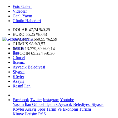
Foto Galeri
Videolar
Canlı Yayın
Günün Haberleri
DOLAR
47,74
%0,25
EURO
55,25
%0,43
G.ALTIN
6.660,55
%2,59
GÜMÜŞ
98
%3,57
Yaşam
IMKB
13.779,39
%-0,14
İlan
BITCOIN
65.224
%0,30
Güncel
İlçemiz
Ayvacık Belediyesi
Siyaset
Köyler
Asayiş
Resmî İlan
Facebook
Twitter
Instagram
Youtube
Yaşam
İlan
Güncel
İlçemiz
Ayvacık Belediyesi
Siyaset
Köyler
Asayiş
Spor
Tarım Ve Ekonomi
Turizm
Künye
İletişim
RSS