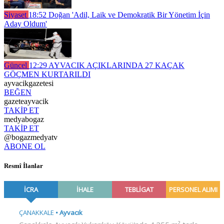
Siyaset
18:52
Doğan 'Adil, Laik ve Demokratik Bir Yönetim İçin
Aday Oldum'
Güncel
12:29
AYVACIK AÇIKLARINDA 27 KAÇAK
GÖÇMEN KURTARILDI
ayvacikgazetesi
BEĞEN
gazeteayvacik
TAKİP ET
medyabogaz
TAKİP ET
@bogazmedyatv
ABONE OL
Resmî İlanlar