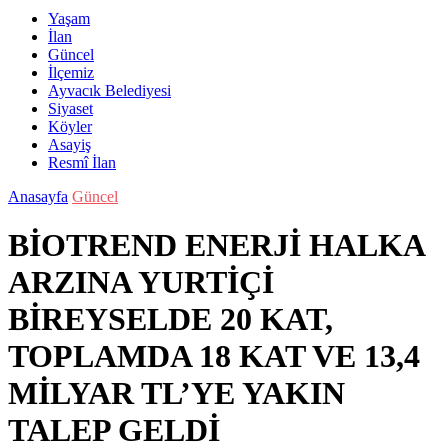
Yaşam
İlan
Güncel
İlçemiz
Ayvacık Belediyesi
Siyaset
Köyler
Asayiş
Resmî İlan
Anasayfa
Güncel
BİOTREND ENERJİ HALKA
ARZINA YURTİÇİ
BİREYSELDE 20 KAT,
TOPLAMDA 18 KAT VE 13,4
MİLYAR TL’YE YAKIN
TALEP GELDİ