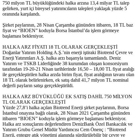
750 milyon TL büyüklüğündeki halka arzına 13,4 milyar TL talep
gelirken, yurt içi bireysel yatırımcıların talepleri yaklaşık yüzde 5
oranında karşılandı.
Şirket paylarının, 28 Nisan Çarşamba gününden itibaren, 18 TL baz
fiyat ve “BIOEN” koduyla Borsa İstanbul’da işlem görmeye
başlaması bekleniyor.
HALKA ARZ FİYATI 18 TL OLARAK GERÇEKLEŞTİ
Doğanlar Yatırım Holding A.Ş.’nin enerji iştiraki Biotrend Çevre ve
Enerji Yatırımları A.Ş. halka arzı başarıyla tamamlandı. Deniz
Yatırım ve TSKB Liderliğinde 38 kurumdan oluşan konsorsiyum
tarafından 19-20-21 Nisan tarihlerinde 16,50 – 18,00 TL fiyat aralığı
ile gerçekleştirilen halka arzda birim fiyat, fiyat aralığının tavanı olan
18 TL olarak belirlenirken, ek satış dahil 41,7 milyon TL nominal
değerli payların satışı gerçekleştirildi.
HALKA ARZ BÜYÜKLÜĞÜ EK SATIŞ DAHİL 750 MİLYON
TL OLARAK GERÇEKLEŞTİ
Yüzde 27,8’i halka açılan Biotrend Enerji şirket paylarının, Borsa
İstanbul onayına bağlı olarak, 28 Nisan 2021 Çarşamba gününden
itibaren “BIOEN” koduyla işlem görmeye başlaması bekleniyor.
Halka arz sonuçlarını değerlendiren DenizBank Özel Bankacılık ve
Yatırım Grubu Genel Müdür Yardımcısı Cem Önenç : “Biotrend
Enerji, entegre atık yönetimi alanında sürdürülebilir bir çevre ve