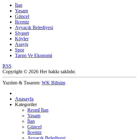
İlan
Yaşam
Güncel
İlçemiz
Ayvacık Belediyesi
Siyaset
Köyler
Asayiş
Spor
Tarım Ve Ekonomi
RSS
Copyright © 2026 Her hakkı saklıdır.
Yazılım & Tasarım:
WK Bilişim
Anasayfa
Kategoriler
Resmî İlan
Yaşam
İlan
Güncel
İlçemiz
Ayvacık Belediyesi