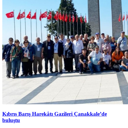
Kıbrıs Barış Harekâtı Gazileri Çanakkale’de
buluştu