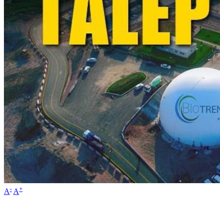
-
+
A
A