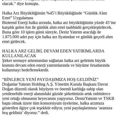
olacak.” diye konuştu.
Halka Arz Büyüklüğünün %45’i Büyüklüğünde “Günlük Alım
Emri” Uygulaması
Biotrend Enerji halka arzında, halka arz büyüklüğünün yüzde 45’ine
karşılık gelen fon ile günlük alım emri taahhüdü gerçekleştirilecek.
Buna göre 10 işlem günü süreyle, Deniz Yatırım aracılığı ile
1.875.000 adet pay için halka arz fiyatından ve günlük geçerli alım
emri girilecek.
HALKA ARZ GELİRİ, DEVAM EDEN YATIRIMLARDA
KULLANILACAK
Şirket sermaye artırımından sağlanan halka arz gelirinin büyük
kısmını devam eden enerji yatırımlarında ve büyüme fırsatlarında
kullanmayı hedeflemektedir.
“BİNLERCE YENİ PAYDAŞIMIZA HOŞ GELDİNİZ”
Doğanlar Yatırım Holding A.Ş. Yönetim Kurulu Başkanı Davut
Doğan düzenli olarak büyüyen ve önemli karlılığa sahip olan
yenilenebilir enerji alanındaki güzide şirketimizin artık onbinlerce
yeni ortağı olmasının heyecanını yaşıyoruz. DenizYatırım ve TSKB
başta olmak üzere tüm konsorsiyum üyelerine, halka arzımıza
gösterilen ilgiye çok teşekkür ediyor, yeni paydaşlarımıza ‘aramıza
hoş geldiniz’ diyoruz.” dedi.