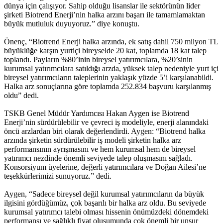
dünya için çalışıyor. Sahip olduğu lisanslar ile sektörünün lider
şirketi Biotrend Enerji’nin halka arzını başarı ile tamamlamaktan
büyük mutluluk duyuyoruz.” diye konuştu.
Önenç, “Biotrend Enerji halka arzında, ek satış dahil 750 milyon TL
büyüklüğe karşın yurtiçi bireyselde 20 kat, toplamda 18 kat talep
toplandı. Payların %80’inin bireysel yatırımcılara, %20’sinin
kurumsal yatırımcılara satıldığı arzda, yüksek talep nedeniyle yurt içi
bireysel yatırımcıların taleplerinin yaklaşık yüzde 5’i karşılanabildi.
Halka arz sonuçlarına göre toplamda 252.834 başvuru karşılanmış
oldu” dedi.
TSKB Genel Müdür Yardımcısı Hakan Aygen ise Biotrend
Enerji’nin sürdürülebilir ve çevreci iş modeliyle, enerji alanındaki
öncü arzlardan biri olarak değerlendirdi. Aygen: “Biotrend halka
arzında şirketin sürdürülebilir iş modeli şirketin halka arz
performansının ayrışmasını ve hem kurumsal hem de bireysel
yatırımcı nezdinde önemli seviyede talep oluşmasını sağladı.
Konsorsiyum üyelerine, değerli yatırımcılara ve Doğan Ailesi’ne
teşekkürlerimizi sunuyoruz.” dedi.
Aygen, “Sadece bireysel değil kurumsal yatırımcıların da büyük
ilgisini gördüğümüz, çok başarılı bir halka arz oldu. Bu seviyede
kurumsal yatırımcı talebi olması hissenin önümüzdeki dönemdeki
performansı ve sağlıklı fiyat oluşumunda çok önemli bir unsur