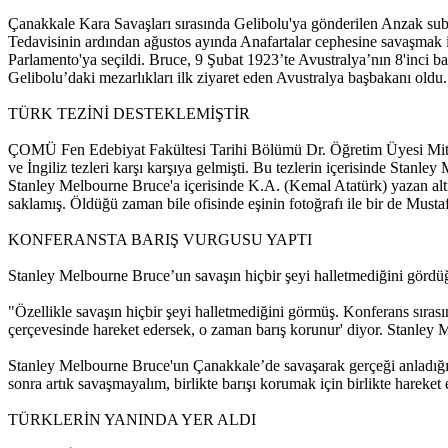
Çanakkale Kara Savaşları sırasında Gelibolu'ya gönderilen Anzak sub
Tedavisinin ardından ağustos ayında Anafartalar cephesine savaşmak i
Parlamento'ya seçildi. Bruce, 9 Şubat 1923’te Avustralya’nın 8'inci b
Gelibolu’daki mezarlıkları ilk ziyaret eden Avustralya başbakanı old
TÜRK TEZİNİ DESTEKLEMİŞTİR
ÇOMÜ Fen Edebiyat Fakültesi Tarihi Bölümü Dr. Öğretim Üyesi Mithat
ve İngiliz tezleri karşı karşıya gelmişti. Bu tezlerin içerisinde Stan
Stanley Melbourne Bruce'a içerisinde K.A. (Kemal Atatürk) yazan altın 
saklamış. Öldüğü zaman bile ofisinde eşinin fotoğrafı ile bir de Must
KONFERANSTA BARIŞ VURGUSU YAPTI
Stanley Melbourne Bruce’un savaşın hiçbir şeyi halletmediğini gördüğ
"Özellikle savaşın hiçbir şeyi halletmediğini görmüş. Konferans sıra
çerçevesinde hareket edersek, o zaman barış korunur' diyor. Stanley
Stanley Melbourne Bruce'un Çanakkale’de savaşarak gerçeği anladığını
sonra artık savaşmayalım, birlikte barışı korumak için birlikte hareket
TÜRKLERİN YANINDA YER ALDI