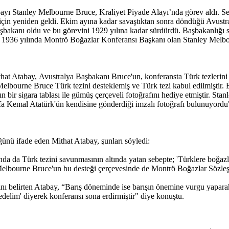
ayı Stanley Melbourne Bruce, Kraliyet Piyade Alayı’nda görev aldı. S
çin yeniden geldi. Ekim ayına kadar savaştıktan sonra döndüğü Avustra
aşbakanı oldu ve bu görevini 1929 yılına kadar sürdürdü. Başbakanlığı s
u. 1936 yılında Montrö Boğazlar Konferansı Başkanı olan Stanley Melbo
 Atabay, Avustralya Başbakanı Bruce'un, konferansta Türk tezlerini d
ley Melbourne Bruce Türk tezini desteklemiş ve Türk tezi kabul edilmişti
bir sigara tablası ile gümüş çerçeveli fotoğrafını hediye etmiştir. Sta
afa Kemal Atatürk'ün kendisine gönderdiği imzalı fotoğrafı bulunuyordu
ünü ifade eden Mithat Atabay, şunları söyledi:
sında da Türk tezini savunmasının altında yatan sebepte; 'Türklere boğ
 Melbourne Bruce'un bu desteği çerçevesinde de Montrö Boğazlar Sözleş
 belirten Atabay, “Barış döneminde ise barışın önemine vurgu yaparak, 
 edelim' diyerek konferansı sona erdirmiştir" diye konuştu.