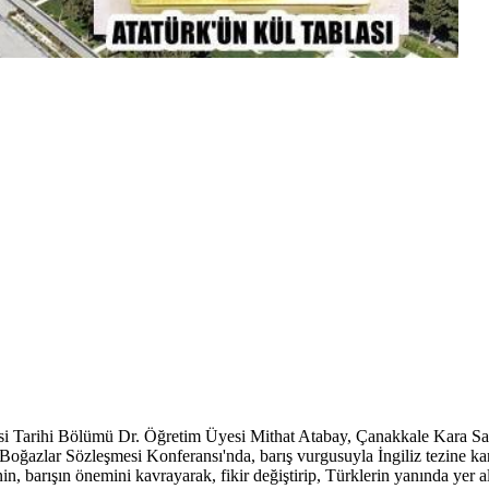
 Tarihi Bölümü Dr. Öğretim Üyesi Mithat Atabay, Çanakkale Kara Sava
oğazlar Sözleşmesi Konferansı'nda, barış vurgusuyla İngiliz tezine kar
n, barışın önemini kavrayarak, fikir değiştirip, Türklerin yanında yer a