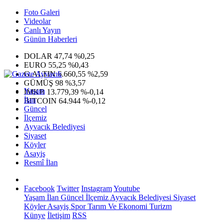
Foto Galeri
Videolar
Canlı Yayın
Günün Haberleri
DOLAR
47,74
%0,25
EURO
55,25
%0,43
G.ALTIN
6.660,55
%2,59
GÜMÜŞ
98
%3,57
Yaşam
IMKB
13.779,39
%-0,14
İlan
BITCOIN
64.944
%-0,12
Güncel
İlçemiz
Ayvacık Belediyesi
Siyaset
Köyler
Asayiş
Resmî İlan
Facebook
Twitter
Instagram
Youtube
Yaşam
İlan
Güncel
İlçemiz
Ayvacık Belediyesi
Siyaset
Köyler
Asayiş
Spor
Tarım Ve Ekonomi
Turizm
Künye
İletişim
RSS