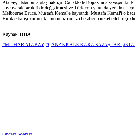
Atabay, "İstanbul'a ulaşmak için Çanakkale Boğazı'nda savaşan bir kişi
kavrayarak, artık fikir değiştirmesi ve Türklerin yanında yer alması ç
Melbourne Bruce, Mustafa Kemal'e hayrandı. Mustafa Kemal'i o kadar 
Birlikte barışı korumak için omuz omuza beraber hareket edelim şekli
Kaynak:
DHA
#MİTHAR ATABAY
#ÇANAKKALE KARA SAVAŞLARI
#ST
Önceki
Sonraki