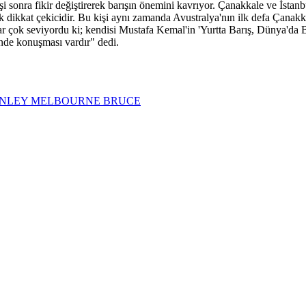
 sonra fikir değiştirerek barışın önemini kavrıyor. Çanakkale ve İstanb
ok dikkat çekicidir. Bu kişi aynı zamanda Avustralya'nın ilk defa Çanakka
çok seviyordu ki; kendisi Mustafa Kemal'in 'Yurtta Barış, Dünya'da Ba
nde konuşması vardır" dedi.
ANLEY MELBOURNE BRUCE