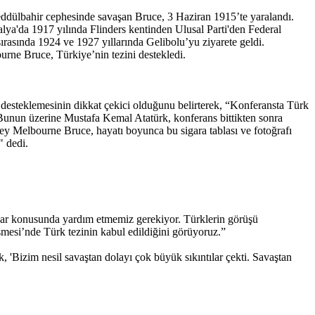
eddülbahir cephesinde savaşan Bruce, 3 Haziran 1915’te yaralandı.
lya'da 1917 yılında Flinders kentinden Ulusal Parti'den Federal
ırasında 1924 ve 1927 yıllarında Gelibolu’yu ziyarete geldi.
urne Bruce, Türkiye’nin tezini destekledi.
esteklemesinin dikkat çekici olduğunu belirterek, “Konferansta Türk
r. Bunun üzerine Mustafa Kemal Atatürk, konferans bittikten sonra
nley Melbourne Bruce, hayatı boyunca bu sigara tablası ve fotoğrafı
" dedi.
azlar konusunda yardım etmemiz gerekiyor. Türklerin görüşü
mesi’nde Türk tezinin kabul edildiğini görüyoruz.”
'Bizim nesil savaştan dolayı çok büyük sıkıntılar çekti. Savaştan