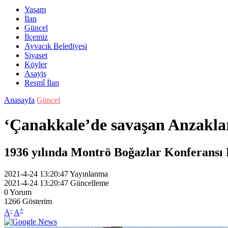
Yaşam
İlan
Güncel
İlçemiz
Ayvacık Belediyesi
Siyaset
Köyler
Asayiş
Resmî İlan
Anasayfa
Güncel
‘Çanakkale’de savaşan Anzakları
1936 yılında Montrö Boğazlar Konferansı B
2021-4-24 13:20:47
Yayınlanma
2021-4-24 13:20:47
Güncelleme
0
Yorum
1266
Gösterim
-
+
A
A