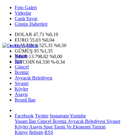
Foto Galeri
Videolar
Canlı Yayın
Günün Haberleri
DOLAR
47,71
%0,19
EURO
55,03
%0,04
G.ALTIN
6.525,35
%0,50
GÜMÜŞ
95
%1,35
Yaşam
IMKB
13.798,82
%0,00
İlan
BITCOIN
64.330
%-0,34
Güncel
İlçemiz
Ayvacık Belediyesi
Siyaset
Köyler
Asayiş
Resmî İlan
Facebook
Twitter
Instagram
Youtube
Yaşam
İlan
Güncel
İlçemiz
Ayvacık Belediyesi
Siyaset
Köyler
Asayiş
Spor
Tarım Ve Ekonomi
Turizm
Künye
İletişim
RSS