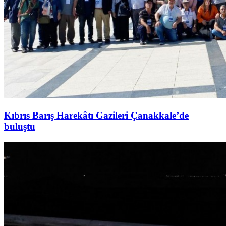
Kıbrıs Barış Harekâtı Gazileri Çanakkale’de
buluştu