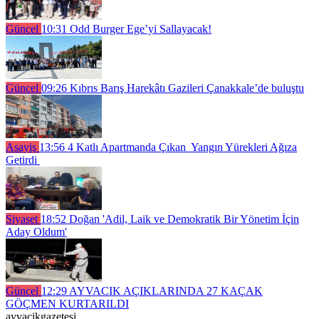
Güncel
10:31
Odd Burger Ege’yi Sallayacak!
Güncel
09:26
Kıbrıs Barış Harekâtı Gazileri Çanakkale’de buluştu
Asayiş
13:56
4 Katlı Apartmanda Çıkan Yangın Yürekleri Ağıza
Getirdi
Siyaset
18:52
Doğan 'Adil, Laik ve Demokratik Bir Yönetim İçin
Aday Oldum'
Güncel
12:29
AYVACIK AÇIKLARINDA 27 KAÇAK
GÖÇMEN KURTARILDI
ayvacikgazetesi