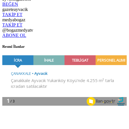
BEĞEN
gazeteayvacik
TAKİP ET
medyabogaz
TAKİP ET
@bogazmedyatv
ABONE OL
Resmî İlanlar