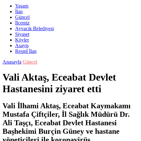
Yaşam
İlan
Güncel
İlçemiz
Ayvacık Belediyesi
Siyaset
Köyler
Asayiş
Resmî İlan
Anasayfa
Güncel
Vali Aktaş, Eceabat Devlet
Hastanesini ziyaret etti
Vali İlhami Aktaş, Eceabat Kaymakamı
Mustafa Çiftçiler, İl Sağlık Müdürü Dr.
Ali Taşçı, Eceabat Devlet Hastanesi
Başhekimi Burçin Güney ve hastane
yöneticileri ile koronavirüs