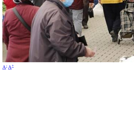
-
+
A
A