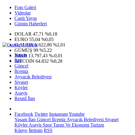
Foto Galeri
Videolar
Canlı Yayın
Günün Haberleri
DOLAR
47,71
%0,18
EURO
55,04
%0,05
G.ALTIN
6.622,80
%2,01
GÜMÜŞ
99
%5,22
Yaşam
IMKB
13.797,43
%-0,01
İlan
BITCOIN
64.832
%0,28
Güncel
İlçemiz
Ayvacık Belediyesi
Siyaset
Köyler
Asayiş
Resmî İlan
Facebook
Twitter
Instagram
Youtube
Yaşam
İlan
Güncel
İlçemiz
Ayvacık Belediyesi
Siyaset
Köyler
Asayiş
Spor
Tarım Ve Ekonomi
Turizm
Künye
İletişim
RSS