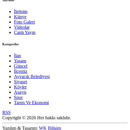
Sayfalar
İletişim
Künye
Foto Galeri
Videolar
Canlı Yayın
Kategoriler
İlan
Yaşam
Güncel
İlçemiz
Ayvacık Belediyesi
Siyaset
Köyler
Asayiş
Spor
Tarım Ve Ekonomi
RSS
Copyright © 2026 Her hakkı saklıdır.
Yazılım & Tasarım:
WK Bilişim