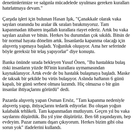
denetimlerimize ve salgınla mücadelede uyulması gereken kuralları
hatırlatmaya devam."
Çarşıda işleri için bulunan Hasan Işık, "Çanakkale olarak vaka
sayıları oranında bu aralar ilk sıraları bırakmıyoruz. Tam
kapanmadan itibaren inşallah kurallara riayet ederiz. Artık bu vaka
sayıları azalsın ve bitsin. Herkes bu durumdan çok sıkıldı. Bitsin de
bir normal hayata dönelim artık. İnsanlarda kapanma olacağı için
alışveriş yapmaya başladı. Yoğunluk oluşuyor. Ama her seferinde
böyle gereksiz bir telaş yapıyorlar" diye konuştu.
Banka önünde sırada bekleyen Yusuf Önen, "Bu hastalıkta bulaş
riski insanların yüzde 80'inin kurallara uymamasından
kaynaklanıyor. Artık evde de bu hastalık bulaşmaya başladı. Maske
de taksak bir şekilde bu virüs bulaşıyor. Aslında haftanın 6 günü
kapalı, bir günü serbest olması lazımdı. Hiç olmazsa o bir gün
insanlar ihtiyaçlarını görürdü" dedi.
Pazarda alışveriş yapan Osman Ersöz, "Tam kapanma nedeniyle
alışveriş yapıp, ihtiyaçlarını tedarik ediyorlar. Bu oluşan yoğun
kalabalık tehlikeli. Tam kapanmadan mutluyum. Geçen yıl bu vaka
sayılarını düşürdük. Bu yıl yine düşürürüz. Ben 68 yaşındayım, hep
evdeyim. Pazar zamanı dışarı çıkıyorum. Herkes bizim gibi olsa
sorun yok" ifadelerini kullandı.