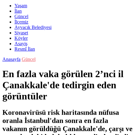
Yaşam
İlan
Güncel
İlçemiz
Ayvacık Belediyesi
Siyaset
Köyler
Asayiş
Resmî İlan
Anasayfa
Güncel
En fazla vaka görülen 2’nci il
Çanakkale'de tedirgin eden
görüntüler
Koronavirüsü risk haritasında nüfusa
oranla İstanbul'dan sonra en fazla
vakanın görüldüğü Çanakkale'de, çarşı ve