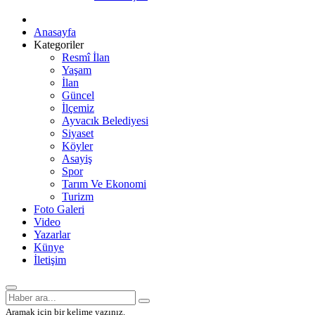
Anasayfa
Kategoriler
Resmî İlan
Yaşam
İlan
Güncel
İlçemiz
Ayvacık Belediyesi
Siyaset
Köyler
Asayiş
Spor
Tarım Ve Ekonomi
Turizm
Foto Galeri
Video
Yazarlar
Künye
İletişim
Aramak için bir kelime yazınız.