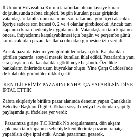
İl Umumi Hıfzıssıhha Kurulu tarafından alınan tavsiye kararı
doğrultusunda zabıta ekipleri, bugün kurulan pazar girişinde
vatandaşları kimlik numaralarının son rakamına göre içeri alacaktı.
İçeriye sadece son hanesi 0, 2 ve 4 olanlar girebilecekti. Ancak tam
kapanma kararı nedeniyle uygulanmadı. Vatandaşların tam kapanma
öncesi, ihtiyaçlarını karşılayabilmesi için bugün ve perşembe günü
kurulacak olan pazara kısıtlama olmadan girmesine izin verildi.
Ancak pazarda istenmeyen görüntüler ortaya çıktı. Kalabalıklar
görülen pazarda, sosyal mesafe kuralları ihlal edildi. Pazarlardın yanı
sıra çarşılarda da kalabalıklar görülmeye başlandı. Özellikle
bankaların önlerinde uzun kuyruklar oluştu. Yine Çarşı Caddesi'nde
de kalabalık görüntüler dikkat çekti.
'KENTLİLERİMİZ PAZARINI RAHATÇA YAPABİLSİN DİYE
İPTAL ETTİK'
Zabıta ekipleriyle birlikte pazar alanında denetim yapan Çanakkale
Belediye Başkanı Ülgür Gökhan sosyal medya hesabından yaptığı
paylaşımda şu ifadelere yer verdi:
"Pazarımıza girişte T.C Kimlik No sorgulamasını, dün akşam
açıklanan tam kapanma sebebiyle kentlilerimiz pazarını rahatça
yapabilsin diye iptal ettik. Ancak pazarımızı gezerek,