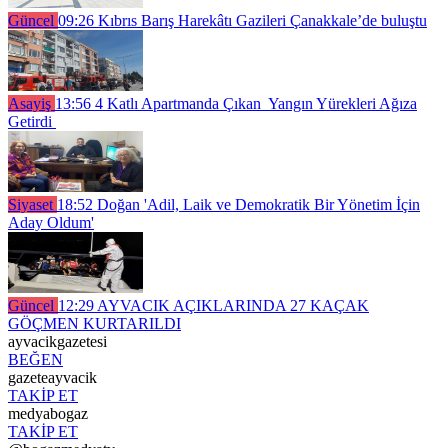
Güncel
09:26
Kıbrıs Barış Harekâtı Gazileri Çanakkale’de buluştu
Asayiş
13:56
4 Katlı Apartmanda Çıkan Yangın Yürekleri Ağıza
Getirdi
Siyaset
18:52
Doğan 'Adil, Laik ve Demokratik Bir Yönetim İçin
Aday Oldum'
Güncel
12:29
AYVACIK AÇIKLARINDA 27 KAÇAK
GÖÇMEN KURTARILDI
ayvacikgazetesi
BEĞEN
gazeteayvacik
TAKİP ET
medyabogaz
TAKİP ET