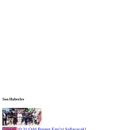
Son Haberler
Güncel
10:31
Odd Burger Ege’yi Sallayacak!