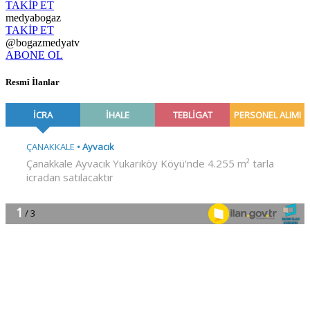
TAKİP ET
medyabogaz
TAKİP ET
@bogazmedyatv
ABONE OL
Resmî İlanlar