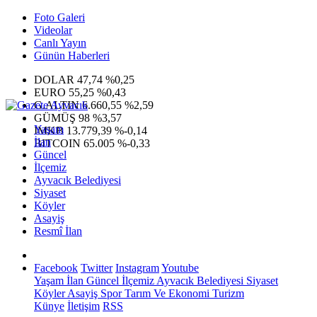
Foto Galeri
Videolar
Canlı Yayın
Günün Haberleri
DOLAR
47,74
%0,25
EURO
55,25
%0,43
G.ALTIN
6.660,55
%2,59
GÜMÜŞ
98
%3,57
Yaşam
IMKB
13.779,39
%-0,14
İlan
BITCOIN
65.005
%-0,33
Güncel
İlçemiz
Ayvacık Belediyesi
Siyaset
Köyler
Asayiş
Resmî İlan
Facebook
Twitter
Instagram
Youtube
Yaşam
İlan
Güncel
İlçemiz
Ayvacık Belediyesi
Siyaset
Köyler
Asayiş
Spor
Tarım Ve Ekonomi
Turizm
Künye
İletişim
RSS