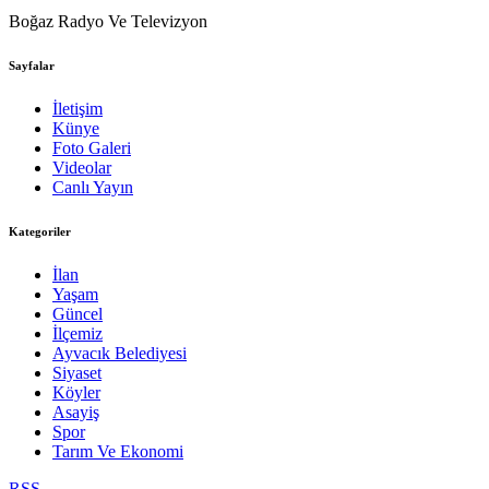
Boğaz Radyo Ve Televizyon
Sayfalar
İletişim
Künye
Foto Galeri
Videolar
Canlı Yayın
Kategoriler
İlan
Yaşam
Güncel
İlçemiz
Ayvacık Belediyesi
Siyaset
Köyler
Asayiş
Spor
Tarım Ve Ekonomi
RSS