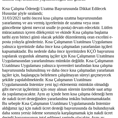
Kısa Çalışma Ödeneği Uzatma Başvurusunda Dikkat Edilecek
Hususlar şöyle sıralandı;
31/03/2021 tarihi öncesi kısa çalışma uzatma başvurusundan
yararlanmış ve ara vermiş işyerlerinin de uzatma veya oran
güncelleme işlemi mevcut usulle (e-posta) devam edecektir. Lütfen
müracaatınızı içeren dilekçenizi ve ekinde Kısa çalışma başlama
tarihi ayın birinci günü olacak şekilde düzenlenmiş oran excelini e-
posta yoluyla gönderiniz. Kısa Çalışmanın Uzatılması Uygulaması
yalnızca işyerinizde daha önce kısa çalışmadan yararlanılan işçileri
kapsamaktadır. Bu nedenle daha önce işyerinizden KÇÖ başvurusu
yapılarak uygunluk almamış işçiler için Kısa Çalışmanın Uzatılması
Uygulamasından yararlanılması mümkün değildir. Kısa Çalışmanın
Uzatılması Uygulaması yalnızca işverenleri tarafından kısa çalışma
başvurusunda bulunulmuş ve daha önce kısa çalışmadan yararlanan
işçiler için, başlangıçta belirlenen çalışılmayan süreyi geçmeyecek
şekilde yapılabilmektedir. Kısa Çalışmanın Uzatılması
Uygulamasında listemize yeni işçi eklememiz mümkün olmadığı
gibi mevcut işçilerimiz için onay alınan sürenin üzerinde saat artışı
da yapılamayacaktır. Aynı ay içinde hem kısa çalışma ödeneği hem
de nakdi ücret desteğinden yararlanılma imkânı bulunmamaktadır.
Bu sebeple Kısa Çalışmanın Uzatılması Uygulamasında listemize
aldığımız işçi için nakdi ücret desteği başvurusunda da bulunduysak
daha sonra yersiz ödeme sorunuyla karşılaşmamak için nakdi ücret
desteği başvurusunun iptal edilmesi yerinde olacaktır. Aynı ay