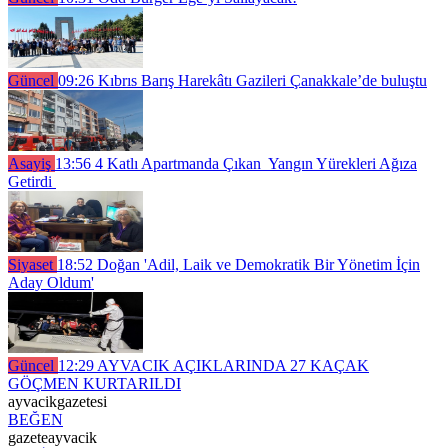
Güncel
09:26
Kıbrıs Barış Harekâtı Gazileri Çanakkale’de buluştu
Asayiş
13:56
4 Katlı Apartmanda Çıkan Yangın Yürekleri Ağıza
Getirdi
Siyaset
18:52
Doğan 'Adil, Laik ve Demokratik Bir Yönetim İçin
Aday Oldum'
Güncel
12:29
AYVACIK AÇIKLARINDA 27 KAÇAK
GÖÇMEN KURTARILDI
ayvacikgazetesi
BEĞEN
gazeteayvacik