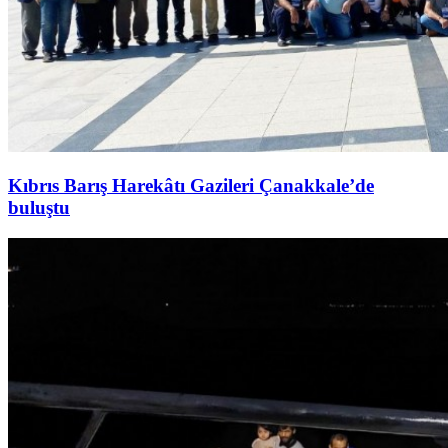
Kıbrıs Barış Harekâtı Gazileri Çanakkale’de
buluştu