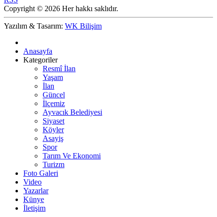
Copyright © 2026 Her hakkı saklıdır.
Yazılım & Tasarım:
WK Bilişim
Anasayfa
Kategoriler
Resmî İlan
Yaşam
İlan
Güncel
İlçemiz
Ayvacık Belediyesi
Siyaset
Köyler
Asayiş
Spor
Tarım Ve Ekonomi
Turizm
Foto Galeri
Video
Yazarlar
Künye
İletişim