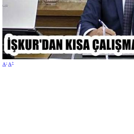
-
+
A
A