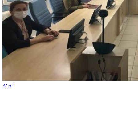
-
+
A
A