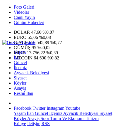
Foto Galeri
Videolar
Canlı Yayın
Günün Haberleri
DOLAR
47,60
%0,07
EURO
55,06
%0,08
G.ALTIN
6.545,89
%0,77
GÜMÜŞ
95
%-0,02
Yaşam
IMKB
13.756,22
%0,39
İlan
BITCOIN
64.690
%0,82
Güncel
İlçemiz
Ayvacık Belediyesi
Siyaset
Köyler
Asayiş
Resmî İlan
Facebook
Twitter
Instagram
Youtube
Yaşam
İlan
Güncel
İlçemiz
Ayvacık Belediyesi
Siyaset
Köyler
Asayiş
Spor
Tarım Ve Ekonomi
Turizm
Künye
İletişim
RSS