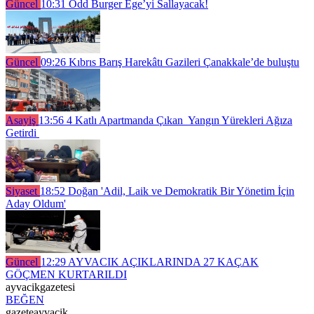
Güncel
10:31
Odd Burger Ege’yi Sallayacak!
Güncel
09:26
Kıbrıs Barış Harekâtı Gazileri Çanakkale’de buluştu
Asayiş
13:56
4 Katlı Apartmanda Çıkan Yangın Yürekleri Ağıza
Getirdi
Siyaset
18:52
Doğan 'Adil, Laik ve Demokratik Bir Yönetim İçin
Aday Oldum'
Güncel
12:29
AYVACIK AÇIKLARINDA 27 KAÇAK
GÖÇMEN KURTARILDI
ayvacikgazetesi
BEĞEN
gazeteayvacik