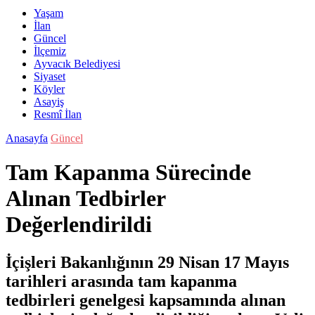
Yaşam
İlan
Güncel
İlçemiz
Ayvacık Belediyesi
Siyaset
Köyler
Asayiş
Resmî İlan
Anasayfa
Güncel
Tam Kapanma Sürecinde
Alınan Tedbirler
Değerlendirildi
İçişleri Bakanlığının 29 Nisan 17 Mayıs
tarihleri arasında tam kapanma
tedbirleri genelgesi kapsamında alınan