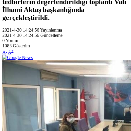
tedbirlerin değerlendirildiği toplantı Vali
İlhami Aktaş başkanlığında
gerçekleştirildi.
2021-4-30 14:24:56
Yayınlanma
2021-4-30 14:24:56
Güncelleme
0
Yorum
1083
Gösterim
-
+
A
A