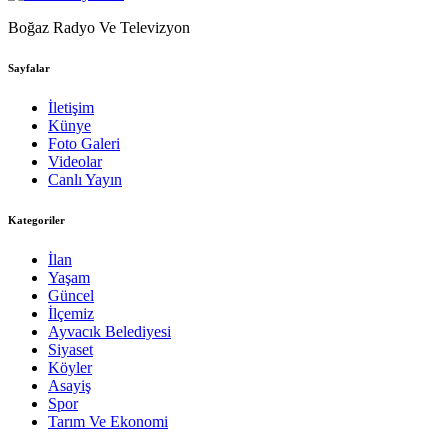
Boğaz Radyo Ve Televizyon
Sayfalar
İletişim
Künye
Foto Galeri
Videolar
Canlı Yayın
Kategoriler
İlan
Yaşam
Güncel
İlçemiz
Ayvacık Belediyesi
Siyaset
Köyler
Asayiş
Spor
Tarım Ve Ekonomi