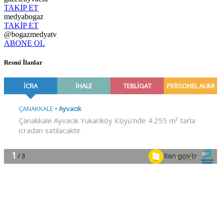
TAKİP ET
medyabogaz
TAKİP ET
@bogazmedyatv
ABONE OL
Resmî İlanlar