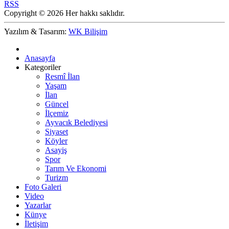
RSS
Copyright © 2026 Her hakkı saklıdır.
Yazılım & Tasarım:
WK Bilişim
Anasayfa
Kategoriler
Resmî İlan
Yaşam
İlan
Güncel
İlçemiz
Ayvacık Belediyesi
Siyaset
Köyler
Asayiş
Spor
Tarım Ve Ekonomi
Turizm
Foto Galeri
Video
Yazarlar
Künye
İletişim