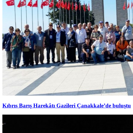
Kıbrıs Barış Harekâtı Gazileri Çanakkale’de buluştu