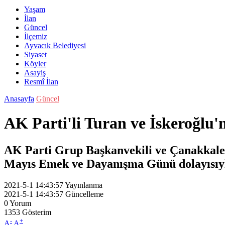
Yaşam
İlan
Güncel
İlçemiz
Ayvacık Belediyesi
Siyaset
Köyler
Asayiş
Resmî İlan
Anasayfa
Güncel
AK Parti'li Turan ve İskeroğl
AK Parti Grup Başkanvekili ve Çanakkale M
Mayıs Emek ve Dayanışma Günü dolayısıyla
2021-5-1 14:43:57
Yayınlanma
2021-5-1 14:43:57
Güncelleme
0
Yorum
1353
Gösterim
-
+
A
A