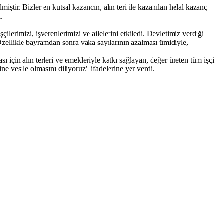
ştir. Bizler en kutsal kazancın, alın teri ile kazanılan helal kazanç
.
erimizi, işverenlerimizi ve ailelerini etkiledi. Devletimiz verdiği
 Özellikle bayramdan sonra vaka sayılarının azalması ümidiyle,
ı için alın terleri ve emekleriyle katkı sağlayan, değer üreten tüm işçi
 vesile olmasını diliyoruz" ifadelerine yer verdi.