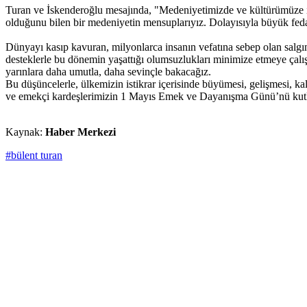
Turan ve İskenderoğlu mesajında, "Medeniyetimizde ve kültürümüze iş ha
olduğunu bilen bir medeniyetin mensuplarıyız. Dolayısıyla büyük fedaka
Dünyayı kasıp kavuran, milyonlarca insanın vefatına sebep olan salgın 
desteklerle bu dönemin yaşattığı olumsuzlukları minimize etmeye çalışs
yarınlara daha umutla, daha sevinçle bakacağız.
Bu düşüncelerle, ülkemizin istikrar içerisinde büyümesi, gelişmesi, kal
ve emekçi kardeşlerimizin 1 Mayıs Emek ve Dayanışma Günü’nü kutluyor
Kaynak:
Haber Merkezi
#bülent turan