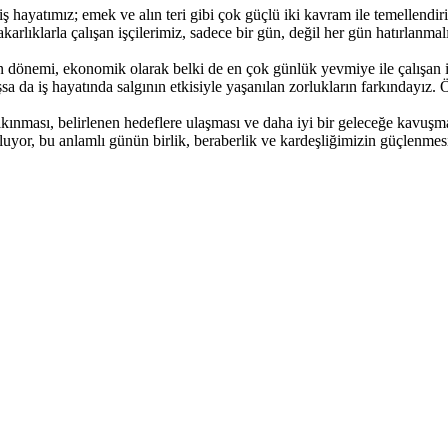
yatımız; emek ve alın teri gibi çok güçlü iki kavram ile temellendirilmi
rlıklarla çalışan işçilerimiz, sadece bir gün, değil her gün hatırlanmalı
dönemi, ekonomik olarak belki de en çok günlük yevmiye ile çalışan işçil
a da iş hayatında salgının etkisiyle yaşanılan zorlukların farkındayız.
kınması, belirlenen hedeflere ulaşması ve daha iyi bir geleceğe kavuşmas
, bu anlamlı günün birlik, beraberlik ve kardeşliğimizin güçlenmesine