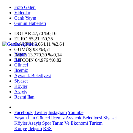
Foto Galeri
Videolar
Canlı Yayın
Günün Haberleri
DOLAR
47,70
%0,16
EURO
55,21
%0,35
G.ALTIN
6.664,11
%2,64
GÜMÜŞ
98
%3,71
Yaşam
IMKB
13.779,39
%-0,14
İlan
BITCOIN
64.976
%0,82
Güncel
İlçemiz
Ayvacık Belediyesi
Siyaset
Köyler
Asayiş
Resmî İlan
Facebook
Twitter
Instagram
Youtube
Yaşam
İlan
Güncel
İlçemiz
Ayvacık Belediyesi
Siyaset
Köyler
Asayiş
Spor
Tarım Ve Ekonomi
Turizm
Künye
İletişim
RSS