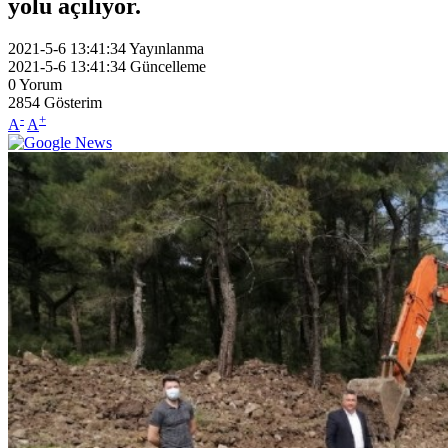
yolu açılıyor.
2021-5-6 13:41:34
Yayınlanma
2021-5-6 13:41:34
Güncelleme
0
Yorum
2854
Gösterim
-
+
A
A