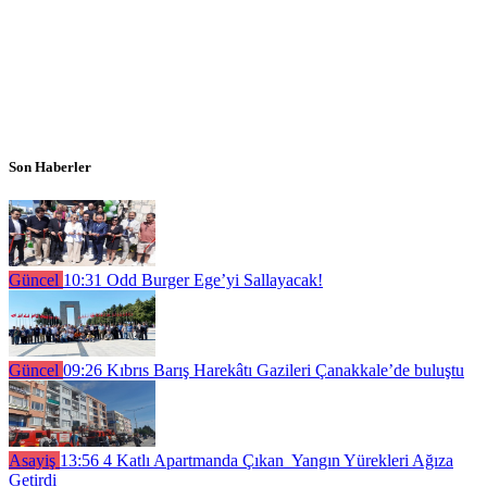
Son Haberler
Güncel
10:31
Odd Burger Ege’yi Sallayacak!
Güncel
09:26
Kıbrıs Barış Harekâtı Gazileri Çanakkale’de buluştu
Asayiş
13:56
4 Katlı Apartmanda Çıkan Yangın Yürekleri Ağıza
Getirdi