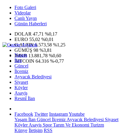
Foto Galeri
Videolar
Canlı Yayın
Günün Haberleri
DOLAR
47,71
%0,17
EURO
55,02
%0,01
G.ALTIN
6.573,58
%1,25
GÜMÜŞ
98
%3,81
Yaşam
IMKB
13.881,78
%0,60
İlan
BITCOIN
64.316
%-0,77
Güncel
İlçemiz
Ayvacık Belediyesi
Siyaset
Köyler
Asayiş
Resmî İlan
Facebook
Twitter
Instagram
Youtube
Yaşam
İlan
Güncel
İlçemiz
Ayvacık Belediyesi
Siyaset
Köyler
Asayiş
Spor
Tarım Ve Ekonomi
Turizm
Künye
İletişim
RSS