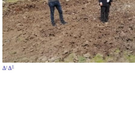
-
+
A
A