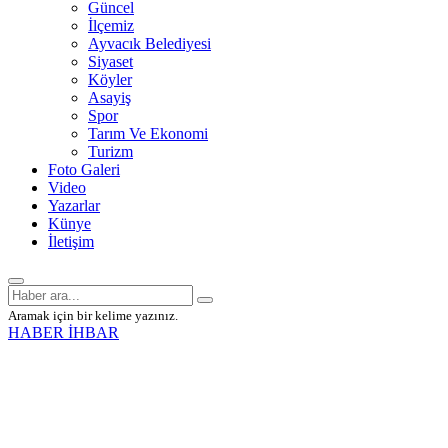
Güncel
İlçemiz
Ayvacık Belediyesi
Siyaset
Köyler
Asayiş
Spor
Tarım Ve Ekonomi
Turizm
Foto Galeri
Video
Yazarlar
Künye
İletişim
Aramak için bir kelime yazınız.
HABER İHBAR