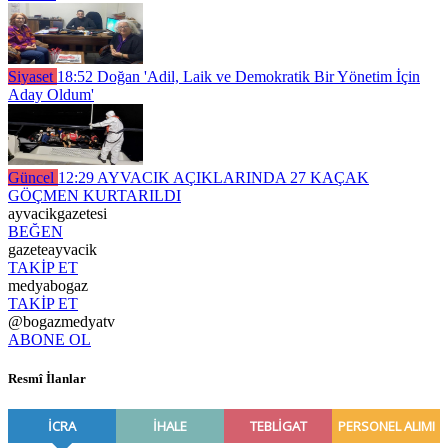
Siyaset
18:52
Doğan 'Adil, Laik ve Demokratik Bir Yönetim İçin
Aday Oldum'
Güncel
12:29
AYVACIK AÇIKLARINDA 27 KAÇAK
GÖÇMEN KURTARILDI
ayvacikgazetesi
BEĞEN
gazeteayvacik
TAKİP ET
medyabogaz
TAKİP ET
@bogazmedyatv
ABONE OL
Resmî İlanlar