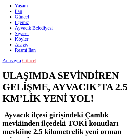
Yaşam
İlan
Güncel
İlçemiz
Ayvacık Belediyesi
Siyaset
Köyler
Asayiş
Resmî İlan
Anasayfa
Güncel
ULAŞIMDA SEVİNDİREN
GELİŞME, AYVACIK’TA 2.5
KM’LİK YENİ YOL!
Ayvacık ilçesi girişindeki Çamlık
mevkiinden ilçedeki TOKİ konutları
mevkiine 2.5 kilometrelik yeni orman