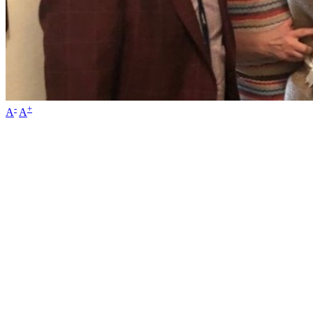
-
+
A
A