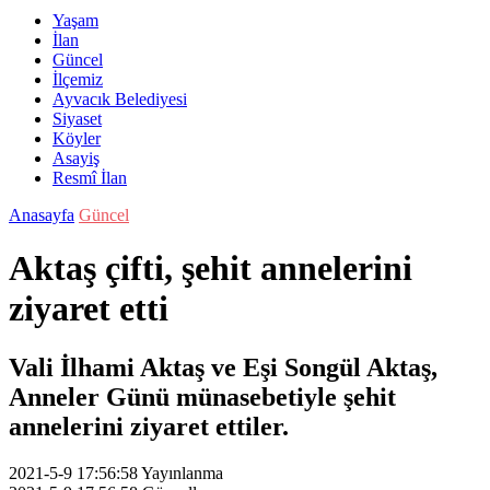
Yaşam
İlan
Güncel
İlçemiz
Ayvacık Belediyesi
Siyaset
Köyler
Asayiş
Resmî İlan
Anasayfa
Güncel
Aktaş çifti, şehit annelerini
ziyaret etti
Vali İlhami Aktaş ve Eşi Songül Aktaş,
Anneler Günü münasebetiyle şehit
annelerini ziyaret ettiler.
2021-5-9 17:56:58
Yayınlanma