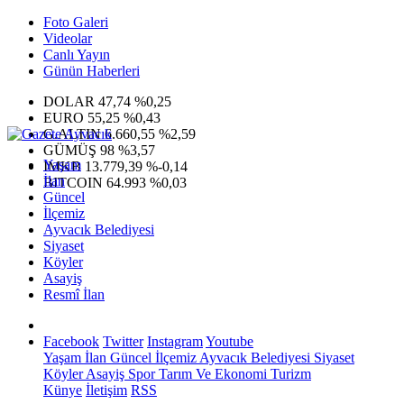
Foto Galeri
Videolar
Canlı Yayın
Günün Haberleri
DOLAR
47,74
%0,25
EURO
55,25
%0,43
G.ALTIN
6.660,55
%2,59
GÜMÜŞ
98
%3,57
Yaşam
IMKB
13.779,39
%-0,14
İlan
BITCOIN
64.993
%0,03
Güncel
İlçemiz
Ayvacık Belediyesi
Siyaset
Köyler
Asayiş
Resmî İlan
Facebook
Twitter
Instagram
Youtube
Yaşam
İlan
Güncel
İlçemiz
Ayvacık Belediyesi
Siyaset
Köyler
Asayiş
Spor
Tarım Ve Ekonomi
Turizm
Künye
İletişim
RSS