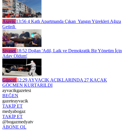
Asayiş
13:56
4 Katlı Apartmanda Çıkan Yangın Yürekleri Ağıza
Getirdi
Siyaset
18:52
Doğan 'Adil, Laik ve Demokratik Bir Yönetim İçin
Aday Oldum'
Güncel
12:29
AYVACIK AÇIKLARINDA 27 KAÇAK
GÖÇMEN KURTARILDI
ayvacikgazetesi
BEĞEN
gazeteayvacik
TAKİP ET
medyabogaz
TAKİP ET
@bogazmedyatv
ABONE OL