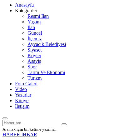
Anasayfa
Kategoriler
Resmî İlan
Yaşam
İlan
Güncel
İlçemiz
Ayvacık Belediyesi
Siyaset
Köyler
Asayiş
Spor
Tarım Ve Ekonomi
Turizm
Foto Galeri
Video
Yazarlar
Künye
İletişim
Aramak için bir kelime yazınız.
HABER İHBAR