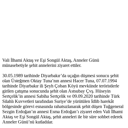
Vali İlhami Aktaş ve Eşi Songül Aktaş, Anneler Günü
münasebetiyle şehit annelerini ziyaret ettiler.
30.05.1989 tarihinde Diyarbakır’da uçağın düşmesi sonucu şehit
olan Üsteğmen Oktay Tuna’nın annesi Hacer Tuna, 07.07.1994
tarihinde Diyarbakır ili Şeyh Çoban Köyü mevkiinde teröristlerle
girilen çatışma sonucunda şehit olan Astsubay Çvş. Hüseyin
Sertçelik’in annesi Sabiha Sertçelik ve 09.09.2020 tarihinde Türk
Silahlı Kuvvetleri tarafından Suriye’de yürütülen İdlib harekât
bölgesinde görevi esnasında rahatsızlanarak şehit düşen Tuğgeneral
Sezgin Erdoğan’ın annesi Esma Erdoğan’ı ziyaret eden Vali İlhami
Aktaş ve Eşi Songül Aktaş, şehit anneleri ile bir süre sohbet ederek
Anneler Günü’nü kutladılar.