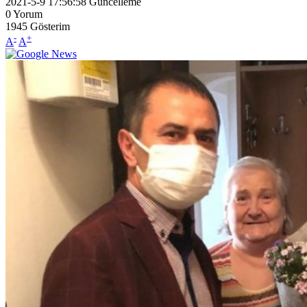
2021-5-9 17:56:58
Güncelleme
0
Yorum
1945
Gösterim
-
+
A
A