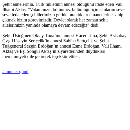
Şehit annelerinin, Türk milletinin annesi olduğunu ifade eden Vali
İlhami Aktaş, “Vatanımızın bölünmez bütünlüğü için canlarını seve
seve feda eden şehitlerimizin geride bıraktıkları emanetlerine sahip
çıkmak bizim görevimizdir. Devlet olarak her zaman şehit
ailelerimizin yanında olamaya devam edeceğiz” dedi.
Şehit Üsteğmen Oktay Tuna’nın annesi Hacer Tuna, Şehit Astsubay
Çvş. Hüseyin Sertçelik’in annesi Sabiha Sertçelik ve Şehit
Tuğgeneral Sezgin Erdoğan’ın annesi Esma Erdoğan, Vali İlhami
Aktaş ve Eşi Songül Aktaş’ın ziyaretlerinden duydukları
memnuniyeti dile getirerek teşekkür ettiler.
#anneler günü