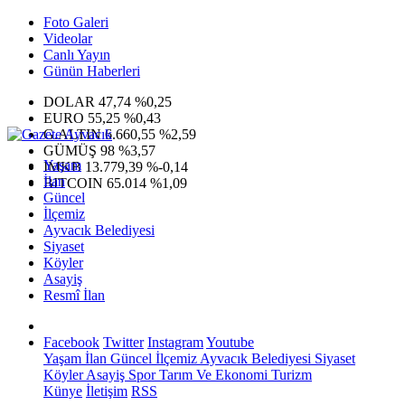
Foto Galeri
Videolar
Canlı Yayın
Günün Haberleri
DOLAR
47,74
%0,25
EURO
55,25
%0,43
G.ALTIN
6.660,55
%2,59
GÜMÜŞ
98
%3,57
Yaşam
IMKB
13.779,39
%-0,14
İlan
BITCOIN
65.014
%1,09
Güncel
İlçemiz
Ayvacık Belediyesi
Siyaset
Köyler
Asayiş
Resmî İlan
Facebook
Twitter
Instagram
Youtube
Yaşam
İlan
Güncel
İlçemiz
Ayvacık Belediyesi
Siyaset
Köyler
Asayiş
Spor
Tarım Ve Ekonomi
Turizm
Künye
İletişim
RSS