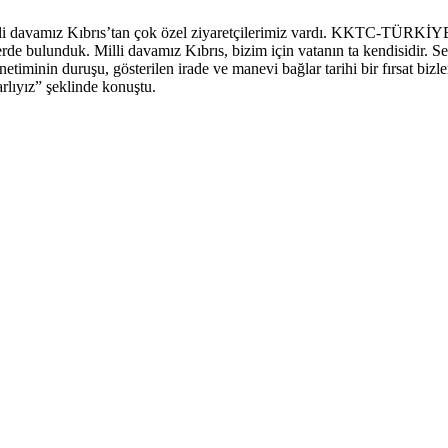
illi davamız Kıbrıs’tan çok özel ziyaretçilerimiz vardı. KKTC-TÜRKİ
lerde bulunduk. Milli davamız Kıbrıs, bizim için vatanın ta kendisidir. 
timinin duruşu, gösterilen irade ve manevi bağlar tarihi bir fırsat bizl
rlıyız” şeklinde konuştu.