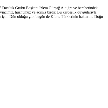
YE Dostluk Grubu Başkanı İzlem Gürçağ Altuğra ve beraberindeki
Sevincimiz, hüznümüz ve acımız birdir. Bu kardeşlik duygularıyla,
er için. Dün olduğu gibi bugün de Kıbrıs Türklerinin haklarını, Doğu