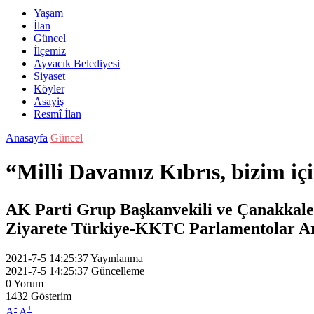
Yaşam
İlan
Güncel
İlçemiz
Ayvacık Belediyesi
Siyaset
Köyler
Asayiş
Resmî İlan
Anasayfa
Güncel
“Milli Davamız Kıbrıs, bizim içi
AK Parti Grup Başkanvekili ve Çanakkal
Ziyarete Türkiye-KKTC Parlamentolar Ara
2021-7-5 14:25:37
Yayınlanma
2021-7-5 14:25:37
Güncelleme
0
Yorum
1432
Gösterim
-
+
A
A