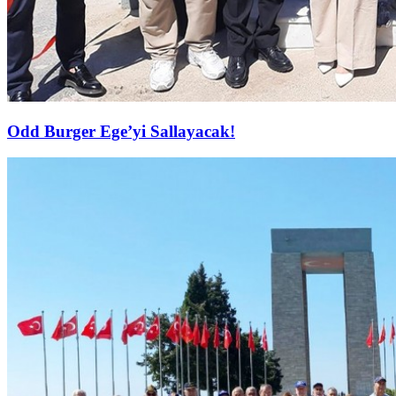
Odd Burger Ege’yi Sallayacak!