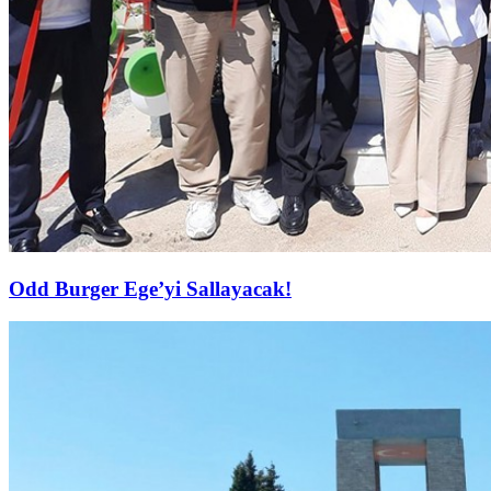
Odd Burger Ege’yi Sallayacak!