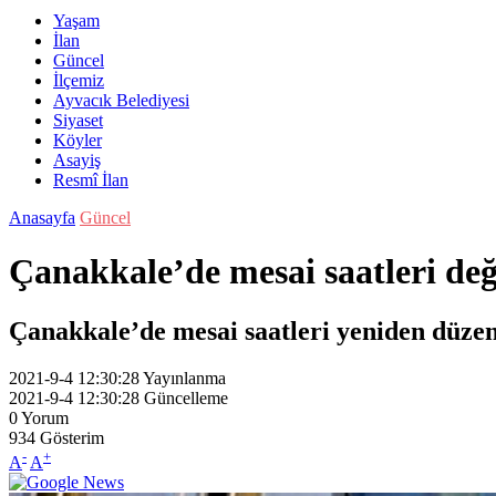
Yaşam
İlan
Güncel
İlçemiz
Ayvacık Belediyesi
Siyaset
Köyler
Asayiş
Resmî İlan
Anasayfa
Güncel
Çanakkale’de mesai saatleri deği
Çanakkale’de mesai saatleri yeniden düzen
2021-9-4 12:30:28
Yayınlanma
2021-9-4 12:30:28
Güncelleme
0
Yorum
934
Gösterim
-
+
A
A