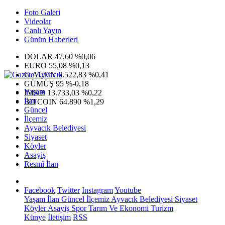
Foto Galeri
Videolar
Canlı Yayın
Günün Haberleri
DOLAR
47,60
%0,06
EURO
55,08
%0,13
G.ALTIN
6.522,83
%0,41
GÜMÜŞ
95
%-0,18
Yaşam
IMKB
13.733,03
%0,22
İlan
BITCOIN
64.890
%1,29
Güncel
İlçemiz
Ayvacık Belediyesi
Siyaset
Köyler
Asayiş
Resmî İlan
Facebook
Twitter
Instagram
Youtube
Yaşam
İlan
Güncel
İlçemiz
Ayvacık Belediyesi
Siyaset
Köyler
Asayiş
Spor
Tarım Ve Ekonomi
Turizm
Künye
İletişim
RSS