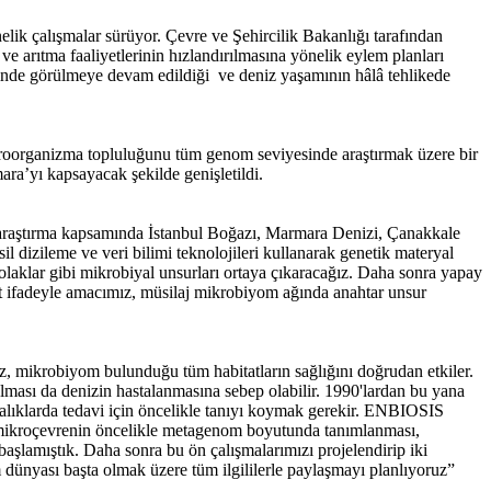
ik çalışmalar sürüyor. Çevre ve Şehircilik Bakanlığı tarafından
 arıtma faaliyetlerinin hızlandırılmasına yönelik eylem planları
nde görülmeye devam edildiği ve deniz yaşamının hâlâ tehlikede
kroorganizma topluluğunu tüm genom seviyesinde araştırmak üzere bir
ra’yı kapsayacak şekilde genişletildi.
raştırma kapsamında İstanbul Boğazı, Marmara Denizi, Çanakkale
l dizileme ve veri bilimi teknolojileri kullanarak genetik materyal
yolaklar gibi mikrobiyal unsurları ortaya çıkaracağız. Daha sonra yapay
it ifadeyle amacımız, müsilaj mikrobiyom ağında anahtar unsur
, mikrobiyom bulunduğu tüm habitatların sağlığını doğrudan etkiler.
ması da denizin hastalanmasına sebep olabilir. 1990'lardan bu yana
alıklarda tedavi için öncelikle tanıyı koymak gerekir. ENBIOSIS
mikroçevrenin öncelikle metagenom boyutunda tanımlanması,
aşlamıştık. Daha sonra bu ön çalışmalarımızı projelendirip iki
dünyası başta olmak üzere tüm ilgililerle paylaşmayı planlıyoruz”