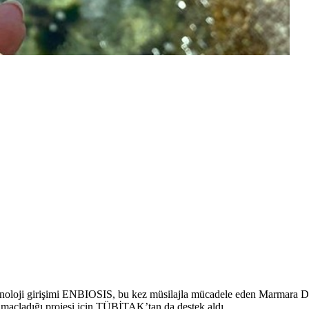
teknoloji girişimi ENBIOSIS, bu kez müsilajla mücadele eden Marmara D
ı amaçladığı projesi için TÜBİTAK’tan da destek aldı.