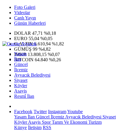
Foto Galeri
Videolar
Canlı Yayın
Günün Haberleri
DOLAR
47,71
%0,18
EURO
55,04
%0,05
G.ALTIN
6.610,94
%1,82
GÜMÜŞ
99
%4,82
Yaşam
IMKB
13.808,15
%0,07
İlan
BITCOIN
64.840
%0,26
Güncel
İlçemiz
Ayvacık Belediyesi
Siyaset
Köyler
Asayiş
Resmî İlan
Facebook
Twitter
Instagram
Youtube
Yaşam
İlan
Güncel
İlçemiz
Ayvacık Belediyesi
Siyaset
Köyler
Asayiş
Spor
Tarım Ve Ekonomi
Turizm
Künye
İletişim
RSS