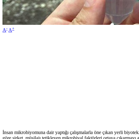
-
+
A
A
İnsan mikrobiyomuna dair yaptığı çalışmalarla öne çıkan yerli biyo
göre şirket, müsilajı tetikleyen mikrobiyal faktörleri ortaya çıkarmay