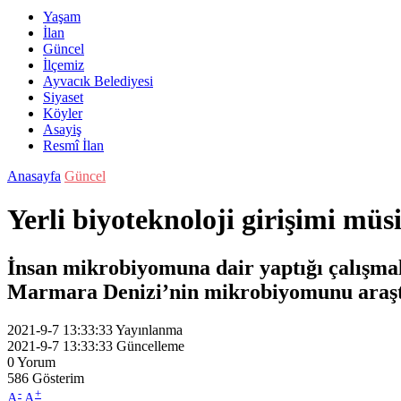
Yaşam
İlan
Güncel
İlçemiz
Ayvacık Belediyesi
Siyaset
Köyler
Asayiş
Resmî İlan
Anasayfa
Güncel
Yerli biyoteknoloji girişimi müsi
İnsan mikrobiyomuna dair yaptığı çalışmal
Marmara Denizi’nin mikrobiyomunu araşt
2021-9-7 13:33:33
Yayınlanma
2021-9-7 13:33:33
Güncelleme
0
Yorum
586
Gösterim
-
+
A
A