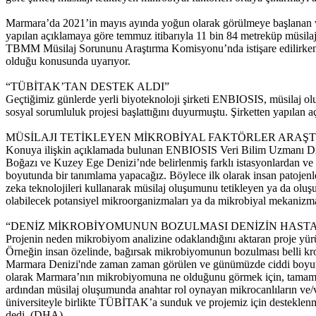
Marmara’da 2021’in mayıs ayında yoğun olarak görülmeye başlanan ve 
yapılan açıklamaya göre temmuz itibarıyla 11 bin 84 metreküp müsilaj 
TBMM Müsilaj Sorununu Araştırma Komisyonu’nda istişare edilirken,
olduğu konusunda uyarıyor.
“TÜBİTAK’TAN DESTEK ALDI”
Geçtiğimiz günlerde yerli biyoteknoloji şirketi ENBIOSIS, müsilaj 
sosyal sorumluluk projesi başlattığını duyurmuştu. Şirketten yapıla
MÜSİLAJI TETİKLEYEN MİKROBİYAL FAKTÖRLER ARAŞ
Konuya ilişkin açıklamada bulunan ENBIOSIS Veri Bilim Uzmanı Dr.
Boğazı ve Kuzey Ege Denizi’nde belirlenmiş farklı istasyonlardan ve fa
boyutunda bir tanımlama yapacağız. Böylece ilk olarak insan patojenler
zeka teknolojileri kullanarak müsilaj oluşumunu tetikleyen ya da olu
olabilecek potansiyel mikroorganizmaları ya da mikrobiyal mekanizma
“DENİZ MİKROBİYOMUNUN BOZULMASI DENİZİN HAST
Projenin neden mikrobiyom analizine odaklandığını aktaran proje yürü
Örneğin insan özelinde, bağırsak mikrobiyomunun bozulması belli kron
Marmara Denizi'nde zaman zaman görülen ve günümüzde ciddi boyutlara
olarak Marmara’nın mikrobiyomuna ne olduğunu görmek için, tamamen
ardından müsilaj oluşumunda anahtar rol oynayan mikrocanlıların ve/ve
üniversiteyle birlikte TÜBİTAK’a sunduk ve projemiz için desteklenme
dedi. (DHA)