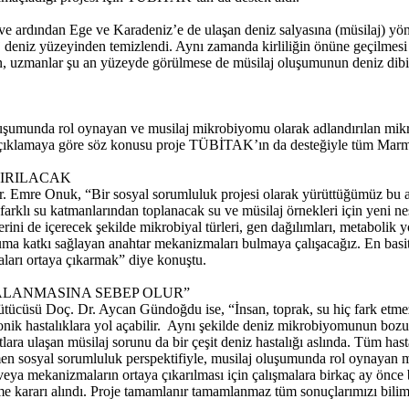
ardından Ege ve Karadeniz’e de ulaşan deniz salyasına (müsilaj) yönel
deniz yüzeyinden temizlendi. Aynı zamanda kirliliğin önüne geçilmesi ve
 uzmanlar şu an yüzeyde görülmese de müsilaj oluşumunun deniz dibi
oluşumunda rol oynayan ve musilaj mikrobiyomu olarak adlandırılan mi
n açıklamaya göre söz konusu proje TÜBİTAK’ın da desteğiyle tüm Marma
TIRILACAK
 Emre Onuk, “Bir sosyal sorumluluk projesi olarak yürüttüğümüz bu a
rklı su katmanlarından toplanacak su ve müsilaj örnekleri için yeni nesi
ini de içerecek şekilde mikrobiyal türleri, gen dağılımları, metabolik 
şuma katkı sağlayan anahtar mekanizmaları bulmaya çalışacağız. En bas
ları ortaya çıkarmak” diye konuştu.
ALANMASINA SEBEP OLUR”
tücüsü Doç. Dr. Aycan Gündoğdu ise, “İnsan, toprak, su hiç fark etmez
ik hastalıklara yol açabilir. Aynı şekilde deniz mikrobiyomunun bozul
 ulaşan müsilaj sorunu da bir çeşit deniz hastalığı aslında. Tüm hast
 sosyal sorumluluk perspektifiyle, musilaj oluşumunda rol oynayan 
ya mekanizmaların ortaya çıkarılması için çalışmalara birkaç ay önce b
 kararı alındı. Proje tamamlanır tamamlanmaz tüm sonuçlarımızı bilim 