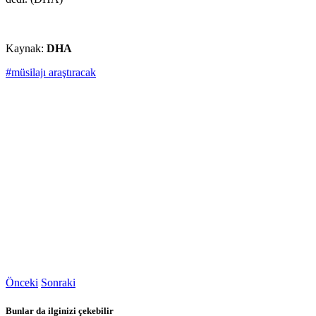
Kaynak:
DHA
#müsilajı araştıracak
Önceki
Sonraki
Bunlar da ilginizi çekebilir