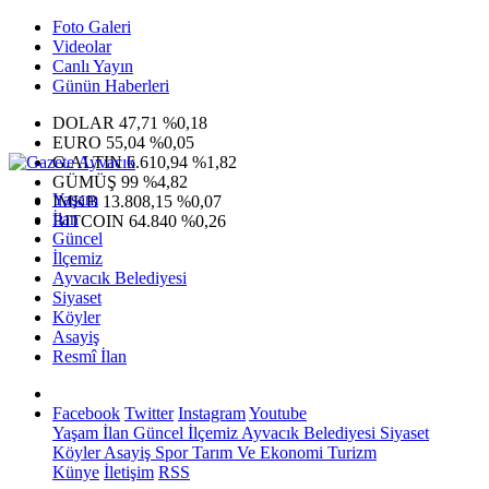
Foto Galeri
Videolar
Canlı Yayın
Günün Haberleri
DOLAR
47,71
%0,18
EURO
55,04
%0,05
G.ALTIN
6.610,94
%1,82
GÜMÜŞ
99
%4,82
Yaşam
IMKB
13.808,15
%0,07
İlan
BITCOIN
64.840
%0,26
Güncel
İlçemiz
Ayvacık Belediyesi
Siyaset
Köyler
Asayiş
Resmî İlan
Facebook
Twitter
Instagram
Youtube
Yaşam
İlan
Güncel
İlçemiz
Ayvacık Belediyesi
Siyaset
Köyler
Asayiş
Spor
Tarım Ve Ekonomi
Turizm
Künye
İletişim
RSS