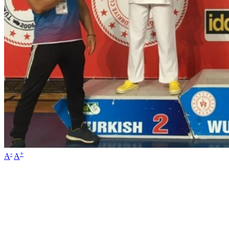
-
+
A
A