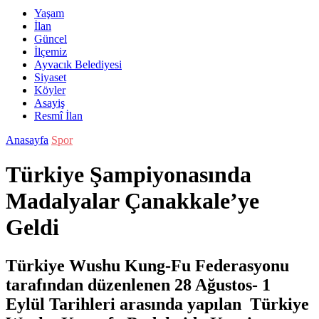
Yaşam
İlan
Güncel
İlçemiz
Ayvacık Belediyesi
Siyaset
Köyler
Asayiş
Resmî İlan
Anasayfa
Spor
Türkiye Şampiyonasında
Madalyalar Çanakkale’ye
Geldi
Türkiye Wushu Kung-Fu Federasyonu
tarafından düzenlenen 28 Ağustos- 1
Eylül Tarihleri arasında yapılan Türkiye