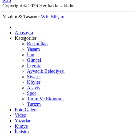
RSS
Copyright © 2026 Her hakkı saklıdır.
Yazılım & Tasarım:
WK Bilişim
Anasayfa
Kategoriler
Resmî İlan
Yaşam
İlan
Güncel
İlçemiz
Ayvacık Belediyesi
Siyaset
Köyler
Asayiş
Spor
Tarım Ve Ekonomi
Turizm
Foto Galeri
Video
Yazarlar
Künye
İletişim