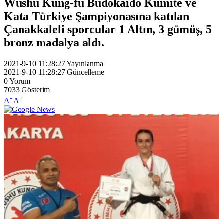
Wushu Kung-fu Budokaido Kumite ve
Kata Türkiye Şampiyonasına katılan
Çanakkaleli sporcular 1 Altın, 3 gümüş, 5
bronz madalya aldı.
2021-9-10 11:28:27
Yayınlanma
2021-9-10 11:28:27
Güncelleme
0
Yorum
7033
Gösterim
-
+
A
A