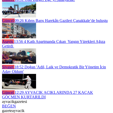
Güncel
09:26
Kıbrıs Barış Harekâtı Gazileri Çanakkale’de buluştu
Asayiş
13:56
4 Katlı Apartmanda Çıkan Yangın Yürekleri Ağıza
Getirdi
Siyaset
18:52
Doğan 'Adil, Laik ve Demokratik Bir Yönetim İçin
Aday Oldum'
Güncel
12:29
AYVACIK AÇIKLARINDA 27 KAÇAK
GÖÇMEN KURTARILDI
ayvacikgazetesi
BEĞEN
gazeteayvacik