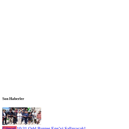
Son Haberler
Güncel
10:31
Odd Burger Ege’yi Sallayacak!