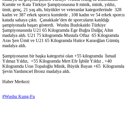
Kumite ve Kata Türkiye Şampiyonasına lt minik, minik, yıldız,
ümit, genç, 21 yaş altı, büyükler ve veteranlar kategorilerinde 328
kadın ve 387 erkek sporcu kumitede , 108 kadın ve 54 erkek sporcu
katada sahaya çıktı. Çanakkale’den de sporcuların katıldığı
şampiyonada başarı gösterdi. Wushu Budokaido Türkiye
Şampiyonasında U21 65 Kilogramda Ege Buğra Dalğıç Altın
madalya aldı. U21 75 kilogramda Mustafa Oflaz 65 Kilogramda
Aras Şen Ümit ve U21 65 Kilogramda Hatice Karaoğlan Gümüş
madalya aldı.
Şampiyonanın bir başka kategorisi olan +55 kilogramda İsmail
Yılmaz Yıldız, +55 Kilogramda Mert Efe İşbilir Yıldız , +40
Kilogramda Uras Topaloğlu Minik, Büyük Bayan +65 Kilogramda
Şevin Yardımcıel Bronz madalya aldı.
Haber Merkezi
#Wushu Kung-Fu