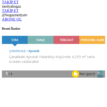
TAKİP ET
medyabogaz
TAKİP ET
@bogazmedyatv
ABONE OL
Resmî İlanlar