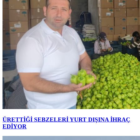
ÜRETTİĞİ SEBZELERİ YURT DIŞINA İHRAÇ
EDİYOR