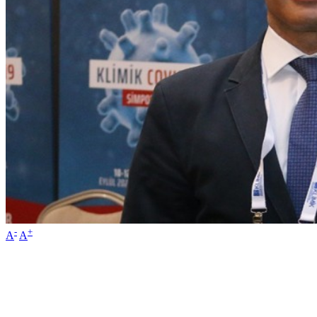
-
+
A
A