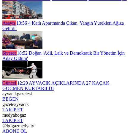
Asayiş
13:56
4 Katlı Apartmanda Çıkan Yangın Yürekleri Ağıza
Getirdi
Siyaset
18:52
Doğan 'Adil, Laik ve Demokratik Bir Yönetim İçin
Aday Oldum'
Güncel
12:29
AYVACIK AÇIKLARINDA 27 KAÇAK
GÖÇMEN KURTARILDI
ayvacikgazetesi
BEĞEN
gazeteayvacik
TAKİP ET
medyabogaz
TAKİP ET
@bogazmedyatv
ABONE OL