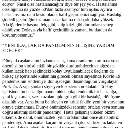
ediyor. 'Nasıl olsa hastalanacağım' diye bir şey yok. Hastalanma
olasılığınızı da yüzde 60'dan fazla azaltıyor tüm aşılar. Ayrıca
hastalansanız dahi kesin olarak hafif geçirmenizi sağlıyor. Hastalığı
şiddetli geçirdiğiniz zaman hasar kalma riski çok daha yüksek.
Akciğerlerde hasara, felç gibi, kalp krizi gibi durumlara sebep
olabiliyor. Dolayısıyla hafif geçirdiğiniz zaman, bunlardan da
korunuyorsunuz."
"YENİ İLAÇLAR DA PANDEMİNİN BİTİŞİNE YARDIM
EDECEK"
Dünyada aşılamanın hızlanması, aşılama oranlarının artması ve en
önemlisi bu virüsü etkili bir şekilde durdurabilecek ve ağızdan
kullanılacak hap şeklindeki kolay uygulanabilecek ilaçların da
birkaç ay içerisinde kullanıma girecek olması sayesinde Kovid-19
pandemisinin 'endemiye' dönüşeceğini düşündüğünü vurgulayan
Prof. Dr. Azap, şunları söyleyerek sözlerini noktaladı: "6-9 ay
içerisinde bu hastalığın pandemiden çıkıp endemik bir hastalığa,
yani kışın artan, yazın azalan tıpkı grip gibi bir hastalığa dönüşme
olasılığı var. Ama bunu belirleyen en kritik faktör, yeni bir varyantın
ortaya çıkmaması. Dünya önümüzdeki senenin ortaları veya sonuna
doğru atlatmış olabilir pandemiyi. Hatta gelişmiş ülkeler, bizim
ülkemiz de dahil, önümüzdeki yılın ortalarından önce atlatabiliriz
pandemiyi. Ama aşıdan kaçan bir varyant çıkarsa, bize fazladan en
az 1 yıl daha kaybettirir. Bu yeni varyantı engellemenin de tek yolu,