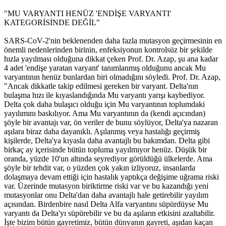
"MU VARYANTI HENÜZ 'ENDİŞE VARYANTI'
KATEGORİSİNDE DEĞİL"
SARS-CoV-2'nin beklenenden daha fazla mutasyon geçirmesinin en
önemli nedenlerinden birinin, enfeksiyonun kontrolsüz bir şekilde
hızla yayılması olduğuna dikkat çeken Prof. Dr. Azap, şu ana kadar
4 adet 'endişe yaratan varyant' tanımlanmış olduğunu ancak Mu
varyantının henüz bunlardan biri olmadığını söyledi. Prof. Dr. Azap,
"Ancak dikkatle takip edilmesi gereken bir varyant. Delta'nın
bulaşma hızı ile kıyaslandığında Mu varyantı yarışı kaybediyor.
Delta çok daha bulaşıcı olduğu için Mu varyantının toplumdaki
yayılımını baskılıyor. Ama Mu varyantının da (kendi açıcından)
şöyle bir avantajı var, ön veriler de bunu söylüyor, Delta'ya nazaran
aşılara biraz daha dayanıklı. Aşılanmış veya hastalığı geçirmiş
kişilerde, Delta'ya kıyasla daha avantajlı bu bakımdan. Delta gibi
birkaç ay içerisinde bütün topluma yayılmıyor henüz. Düşük bir
oranda, yüzde 10'un altında seyrediyor görüldüğü ülkelerde. Ama
şöyle bir tehdit var, o yüzden çok yakın izliyoruz, insanlarda
dolaşmaya devam ettiği için hastalık yaptıkça değişime uğrama riski
var. Üzerinde mutasyon biriktirme riski var ve bu kazandığı yeni
mutasyonlar onu Delta'dan daha avantajlı hale getirebilir yayılım
açısından. Birdenbire nasıl Delta Alfa varyantını süpürdüyse Mu
varyantı da Delta'yı süpürebilir ve bu da aşıların etkisini azaltabilir.
İşte bizim bütün gayretimiz, bütün dünyanın gayreti, aşıdan kaçan