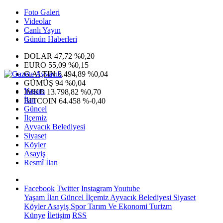
Foto Galeri
Videolar
Canlı Yayın
Günün Haberleri
DOLAR
47,72
%0,20
EURO
55,09
%0,15
G.ALTIN
6.494,89
%0,04
GÜMÜŞ
94
%0,04
Yaşam
IMKB
13.798,82
%0,70
İlan
BITCOIN
64.458
%-0,40
Güncel
İlçemiz
Ayvacık Belediyesi
Siyaset
Köyler
Asayiş
Resmî İlan
Facebook
Twitter
Instagram
Youtube
Yaşam
İlan
Güncel
İlçemiz
Ayvacık Belediyesi
Siyaset
Köyler
Asayiş
Spor
Tarım Ve Ekonomi
Turizm
Künye
İletişim
RSS