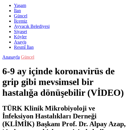
Yaşam
İlan
Güncel
İlçemiz
Ayvacık Belediyesi
Siyaset
Köyler
Asayiş
Resmî İlan
Anasayfa
Güncel
6-9 ay içinde koronavirüs de
grip gibi mevsimsel bir
hastalığa dönüşebilir (VİDEO)
TÜRK Klinik Mikrobiyoloji ve
İnfeksiyon Hastalıkları Derneği
(KLİMİK) Başkanı Prof. Dr. Alpay Azap,