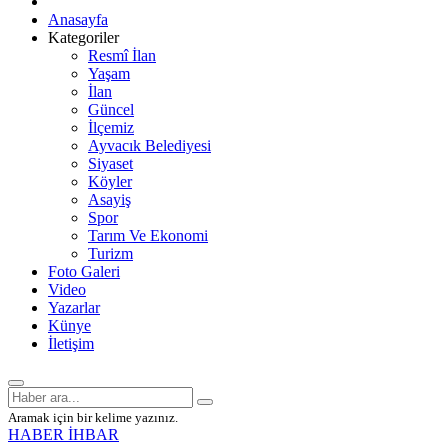
Anasayfa
Kategoriler
Resmî İlan
Yaşam
İlan
Güncel
İlçemiz
Ayvacık Belediyesi
Siyaset
Köyler
Asayiş
Spor
Tarım Ve Ekonomi
Turizm
Foto Galeri
Video
Yazarlar
Künye
İletişim
Aramak için bir kelime yazınız.
HABER İHBAR