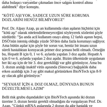
daha bulaşıcı varyantlar çıkmadan önce salgını kontrol altına
alabilmek" diye konuştu.
"KÖTÜ AŞI YOK, SADECE UZUN SÜRE KORUMA
DOZLARINI HENÜZ BİLMİYORUZ"
Prof. Dr. Alpay Azap, şu an kullanımda olan aşıların hiçbirisi için
"kötü aşı" olarak nitelendirilemeyeceğini söyleyerek sözlerini şöyle
sürdürdü: "Şu anda acil kullanım onayı almış 12 farklı aşının hepsi,
DSÖ'nün istemiş olduğu yüzde 50'den daha fazla korumayı sağlıyor.
Ama bütün aşılar için şöyle bir sorun var, henüz bir insanı uzun
süreli hastalıktan koruyacak primer doz şeması belli olmadı. Örneğin
bu, Hepatit B için 0, 1 ve 6. aylarda yapılan 3 doz aşıdır. Hepatit A
için 0 ve 6. aylarda yapılan 2 doz aşıdır. Bizim ülkemizde uygulanan
her iki aşı için de bir 3. doz gerekliliği var gibi görünüyor. Ama bu
3. dozun aralığı inaktif virüs aşısında (Sinovac) bağışıklık daha
erken azaldığı için 3 ay gibi makul görünürken BioNTech için 8-9
ay olacak gibi görünüyor."
"SEYAHAT İÇİN 4. DOZ OLMAZ, DÜNYADA BUNUN
DÜZELTİLMESİ LAZIM"
Belli risk grubu dışındakiler için BioNTech aşısında iki dozun
üzerine 3. dozun henüz gerekli olmadığını da vurgulayan Prof. Dr.
Azap, "Çünkü mRNA aşılarında 2 dozun da ağır hastalık ve