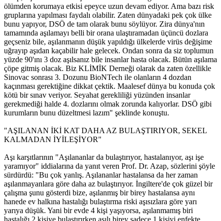
ölümden korumaya etkisi epeyce uzun devam ediyor. Ama bazı risk
gruplarına yapılması faydalı olabilir. Zaten dünyadaki pek çok ülke
bunu yapıyor, DSÖ de tam olarak bunu söylüyor. Zira dünya'nın
tamamında aşılamayı belli bir orana ulaştıramadan üçüncü dozlara
geçseniz bile, aşılanmanın düşük yapıldığı ülkelerde virüs değişime
uğrayıp aşıdan kaçabilir hale gelecek. Ondan sonra da siz toplumun
yüzde 90'ını 3 doz aşılsanız bile insanlar hasta olacak. Bütün aşılama
çöpe gitmiş olacak. Biz KLİMİK Derneği olarak da zaten özellikle
Sinovac sonrası 3. Dozunu BioNTech ile olanların 4 dozdan
kaçınması gerektiğine dikkat çektik. Maalesef dünya bu konuda çok
kötü bir sınav veriyor. Seyahat gerekliliği yüzünden insanlar
gerekmediği halde 4. dozlarını olmak zorunda kalıyorlar. DSÖ gibi
kurumların bunu düzeltmesi lazım" şeklinde konuştu.
"AŞILANAN İKİ KAT DAHA AZ BULAŞTIRIYOR, SEKEL
KALMADAN İYİLEŞİYOR"
Aşı karşıtlarının "Aşılananlar da bulaştırıyor, hastalanıyor, aşı işe
yaramıyor" iddialarına da yanıt veren Prof. Dr. Azap, sözlerini şöyle
sürdürdü: "Bu çok yanlış. Aşılananlar hastalansa da her zaman
aşılanmayanlara göre daha az bulaştırıyor. İngiltere'de çok güzel bir
çalışma şunu gösterdi bize, aşılanmış bir birey hastalansa aynı
hanede ev halkına hastalığı bulaştırma riski aşısızlara göre yarı
yarıya düşük. Yani bir evde 4 kişi yaşıyorsa, aşılanmamış biri
hastalığı 2 kişiye bulaştırırken aşılı birey sadece 1 kişiyi enfekte