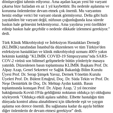
dönüşeceğini tahmin ediyoruz. Ama aşıdan kaçan yeni bir varyant
çıkarsa bize fazladan en az 1 yıl kaybettirir. Bu nedenle aşılanma ve
korunma önlemlerine devam etmek çok önemli. Mu varyantını
henüz endişe verici bir varyant olarak görmüyoruz. Delta gibi hızlı
yayılabilen bir varyant değil, nüfusun çoğunluğunda kısa sürede
baskın hale gelmesini beklemiyoruz. Ama yayılırsa yeni özellikler
edinip baskın hale geçebilir o nedenle dikkatle izlenmesi gerekiyor."
dedi.
Türk Klinik Mikrobiyoloji ve İnfeksiyon Hastalıkları Derneği
(KLİMİK) tarafından İstanbul'da düzenlenen ve tüm Türkiye'den
enfeksiyon hastalıkları ve klinik mikrobiyoloji uzmanı 400'e yakın
hekimin katıldığı "KLİMİK COVID-19 Simpozyumu"nda SARS-
COV-2 virüsü son bilimsel gelişmelerle bütün yönleriyle masaya
yatırıldı. Düzenlenen basın toplantısına KLİMİK Başkanı Prof. Dr.
Alpay Azap, Genel Sekreteri ve Sağlık Bakanlığı Bilim Kurulu
Üyesi Prof. Dr. Serap Şimşek Yavuz, Dernek Yönetim Kurulu
Üyeleri Prof. Dr. Bülent Ertuğrul, Doç. Dr. Süda Tekin ve Prof. Dr.
Neşe Demirtürk ile Doç. Dr. Mehtap Aydın katıldı. Basın
toplantısında konuşan Prof. Dr. Alpay Azap, '2 yıl öncesine
baktığımızda Kovid-19'da geldiğimiz noktanın oldukça iyi olduğunu
söyleyerek "Oldukça etkili aşılara sahibiz. Elbette hastalığın tüm
dünyada kontrol altına alınabilmesi için ülkelerde eşit ve yaygın
aşılama son derece önemli. Bu sağlanana kadar da aşıyla birlikte
diğer önlemlerin de devam etmesi gerekiyor" dedi.