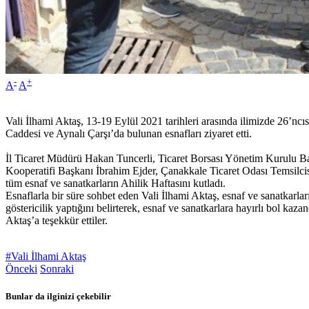
-
+
A
A
Vali İlhami Aktaş, 13-19 Eylül 2021 tarihleri arasında ilimizde 26
Caddesi ve Aynalı Çarşı’da bulunan esnafları ziyaret etti.
İl Ticaret Müdürü Hakan Tuncerli, Ticaret Borsası Yönetim Kurulu B
Kooperatifi Başkanı İbrahim Ejder, Çanakkale Ticaret Odası Temsilci
tüm esnaf ve sanatkarların Ahilik Haftasını kutladı.
Esnaflarla bir süre sohbet eden Vali İlhami Aktaş, esnaf ve sanatkarları
göstericilik yaptığını belirterek, esnaf ve sanatkarlara hayırlı bol kaz
Aktaş’a teşekkür ettiler.
#Vali İlhami Aktaş
Önceki
Sonraki
Bunlar da ilginizi çekebilir