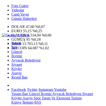
Foto Galeri
Videolar
Canlı Yayın
Günün Haberleri
DOLAR
47,60
%0,07
EURO
55,15
%0,25
G.ALTIN
6.534,94
%0,60
GÜMÜŞ
95
%0,18
Yaşam
IMKB
13.703,13
%0,11
İlan
BITCOIN
64.687
%1,02
Güncel
İlçemiz
Ayvacık Belediyesi
Siyaset
Köyler
Asayiş
Resmî İlan
Facebook
Twitter
Instagram
Youtube
Yaşam
İlan
Güncel
İlçemiz
Ayvacık Belediyesi
Siyaset
Köyler
Asayiş
Spor
Tarım Ve Ekonomi
Turizm
Künye
İletişim
RSS