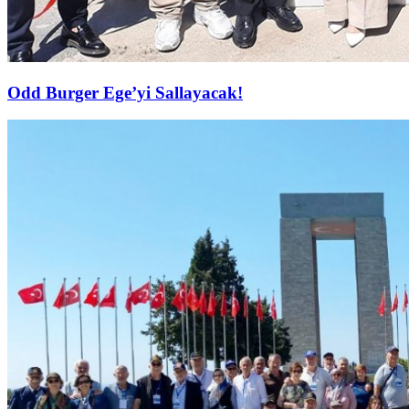
Odd Burger Ege’yi Sallayacak!