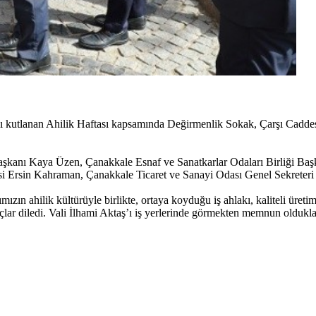
’ncısı kutlanan Ahilik Haftası kapsamında Değirmenlik Sokak, Çarşı C
aşkanı Kaya Üzen, Çanakkale Esnaf ve Sanatkarlar Odaları Birliği Baş
si Ersin Kahraman, Çanakkale Ticaret ve Sanayi Odası Genel Sekreteri 
mızın ahilik kültürüyle birlikte, ortaya koyduğu iş ahlakı, kaliteli üreti
ançlar diledi. Vali İlhami Aktaş’ı iş yerlerinde görmekten memnun olduklar