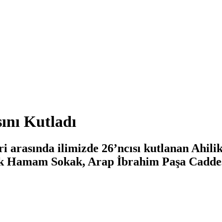
sını Kutladı
eri arasında ilimizde 26’ncısı kutlanan Ahi
k Hamam Sokak, Arap İbrahim Paşa Caddesi