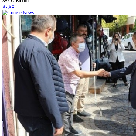
887
Gösterim
-
+
A
A