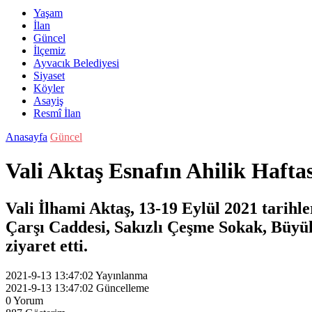
Yaşam
İlan
Güncel
İlçemiz
Ayvacık Belediyesi
Siyaset
Köyler
Asayiş
Resmî İlan
Anasayfa
Güncel
Vali Aktaş Esnafın Ahilik Hafta
Vali İlhami Aktaş, 13-19 Eylül 2021 tarihl
Çarşı Caddesi, Sakızlı Çeşme Sokak, Büyü
ziyaret etti.
2021-9-13 13:47:02
Yayınlanma
2021-9-13 13:47:02
Güncelleme
0
Yorum