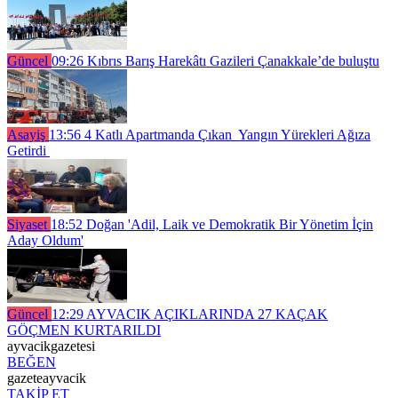
Güncel
09:26
Kıbrıs Barış Harekâtı Gazileri Çanakkale’de buluştu
Asayiş
13:56
4 Katlı Apartmanda Çıkan Yangın Yürekleri Ağıza
Getirdi
Siyaset
18:52
Doğan 'Adil, Laik ve Demokratik Bir Yönetim İçin
Aday Oldum'
Güncel
12:29
AYVACIK AÇIKLARINDA 27 KAÇAK
GÖÇMEN KURTARILDI
ayvacikgazetesi
BEĞEN
gazeteayvacik
TAKİP ET