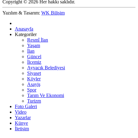
Copyright © 2026 Her hakkı saklıdır.
Yazılım & Tasarım:
WK Bilişim
Anasayfa
Kategoriler
Resmî İlan
Yaşam
İlan
Güncel
İlçemiz
Ayvacık Belediyesi
Siyaset
Köyler
Asayiş
Spor
Tarım Ve Ekonomi
Turizm
Foto Galeri
Video
Yazarlar
Künye
İletişim