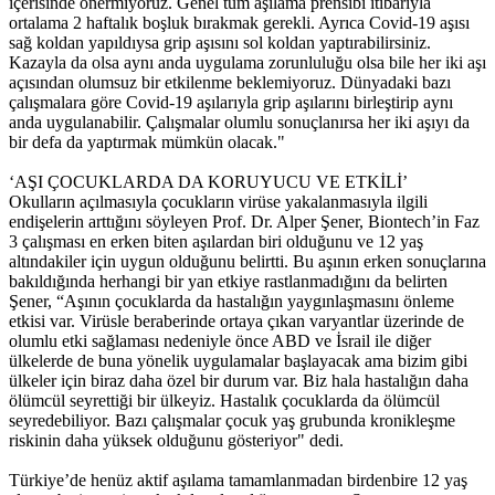
içerisinde önermiyoruz. Genel tüm aşılama prensibi itibarıyla
ortalama 2 haftalık boşluk bırakmak gerekli. Ayrıca Covid-19 aşısı
sağ koldan yapıldıysa grip aşısını sol koldan yaptırabilirsiniz.
Kazayla da olsa aynı anda uygulama zorunluluğu olsa bile her iki aşı
açısından olumsuz bir etkilenme beklemiyoruz. Dünyadaki bazı
çalışmalara göre Covid-19 aşılarıyla grip aşılarını birleştirip aynı
anda uygulanabilir. Çalışmalar olumlu sonuçlanırsa her iki aşıyı da
bir defa da yaptırmak mümkün olacak."
‘AŞI ÇOCUKLARDA DA KORUYUCU VE ETKİLİ’
Okulların açılmasıyla çocukların virüse yakalanmasıyla ilgili
endişelerin arttığını söyleyen Prof. Dr. Alper Şener, Biontech’in Faz
3 çalışması en erken biten aşılardan biri olduğunu ve 12 yaş
altındakiler için uygun olduğunu belirtti. Bu aşının erken sonuçlarına
bakıldığında herhangi bir yan etkiye rastlanmadığını da belirten
Şener, “Aşının çocuklarda da hastalığın yaygınlaşmasını önleme
etkisi var. Virüsle beraberinde ortaya çıkan varyantlar üzerinde de
olumlu etki sağlaması nedeniyle önce ABD ve İsrail ile diğer
ülkelerde de buna yönelik uygulamalar başlayacak ama bizim gibi
ülkeler için biraz daha özel bir durum var. Biz hala hastalığın daha
ölümcül seyrettiği bir ülkeyiz. Hastalık çocuklarda da ölümcül
seyredebiliyor. Bazı çalışmalar çocuk yaş grubunda kronikleşme
riskinin daha yüksek olduğunu gösteriyor" dedi.
Türkiye’de henüz aktif aşılama tamamlanmadan birdenbire 12 yaş