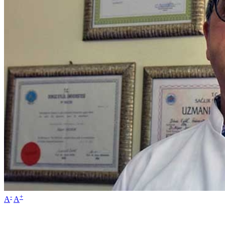
-
+
A
A