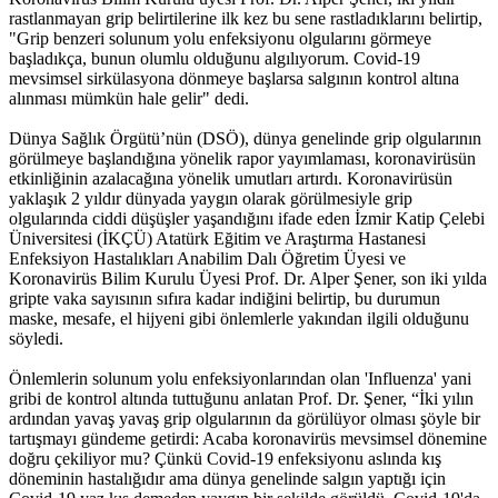
rastlanmayan grip belirtilerine ilk kez bu sene rastladıklarını belirtip,
"Grip benzeri solunum yolu enfeksiyonu olgularını görmeye
başladıkça, bunun olumlu olduğunu algılıyorum. Covid-19
mevsimsel sirkülasyona dönmeye başlarsa salgının kontrol altına
alınması mümkün hale gelir" dedi.
Dünya Sağlık Örgütü’nün (DSÖ), dünya genelinde grip olgularının
görülmeye başlandığına yönelik rapor yayımlaması, koronavirüsün
etkinliğinin azalacağına yönelik umutları artırdı. Koronavirüsün
yaklaşık 2 yıldır dünyada yaygın olarak görülmesiyle grip
olgularında ciddi düşüşler yaşandığını ifade eden İzmir Katip Çelebi
Üniversitesi (İKÇÜ) Atatürk Eğitim ve Araştırma Hastanesi
Enfeksiyon Hastalıkları Anabilim Dalı Öğretim Üyesi ve
Koronavirüs Bilim Kurulu Üyesi Prof. Dr. Alper Şener, son iki yılda
gripte vaka sayısının sıfıra kadar indiğini belirtip, bu durumun
maske, mesafe, el hijyeni gibi önlemlerle yakından ilgili olduğunu
söyledi.
Önlemlerin solunum yolu enfeksiyonlarından olan 'Influenza' yani
gribi de kontrol altında tuttuğunu anlatan Prof. Dr. Şener, “İki yılın
ardından yavaş yavaş grip olgularının da görülüyor olması şöyle bir
tartışmayı gündeme getirdi: Acaba koronavirüs mevsimsel dönemine
doğru çekiliyor mu? Çünkü Covid-19 enfeksiyonu aslında kış
döneminin hastalığıdır ama dünya genelinde salgın yaptığı için