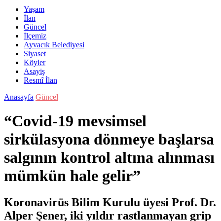
Yaşam
İlan
Güncel
İlçemiz
Ayvacık Belediyesi
Siyaset
Köyler
Asayiş
Resmî İlan
Anasayfa
Güncel
“Covid-19 mevsimsel
sirkülasyona dönmeye başlarsa
salgının kontrol altına alınması
mümkün hale gelir”
Koronavirüs Bilim Kurulu üyesi Prof. Dr.
Alper Şener, iki yıldır rastlanmayan grip