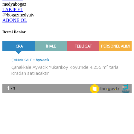
medyabogaz
TAKİP ET
@bogazmedyatv
ABONE OL
Resmî İlanlar