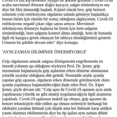
Covid-19 yaz kış demeden yaygın bir şekilde görüldü. Covid-19'da
acaba mevsimsel döneme doğru kayıyor, salgın sönümleniyor mu
diye bir fikir jimnastiği başladı. Kişisel olarak ben, grip benzeri
solunum yolu enfeksiyonu olgularını sahada görmeye başladıkça
bunun bizim için olumlu bir sonuç olduğunu algılıyorum. Covid-19
enfeksiyonu negatif çıkan olgu sayısı artıyor. Mevsimsel
sirkülasyona dönmeye başlarsa bu bizim için hem salgının
sönümlendiği, hem salgının kontrol altına alındığı, hem de bununla
ilgili ek kaygıya gerek olmayan bir tabloya döndüğümüzü gösterir.
Umarım bu şekilde devam eder" diye konuştu.
'AYNI ZAMAN DİLİMİNDE ÖNERMİYORUZ'
Grip olgularının artarak salgına dönüşmesini engellemenin en
önemli yolunun aşı olduğunu söyleyen Prof. Dr. Şener, grip
sezonunun başlamasıyla grip aşılarının erken döneme alınmasına
yönelik uyarılar olduğunu dile getirdi. Normalde aralık ayında
yapılan grip aşısının, olguların erken dönemde görülmesiyle ekim
ayında yapılmaya başlanabileceğini ifade eden Prof. Dr. Alper
Şener, şöyle devam etti: "Grip aşısı ile Covid-19 aşısının aynı anda
yapılmasına yönelik ne gibi strateji uygulanacağıyla ilgili araştırma
yapılmalı. Covid-19 aşılarının inaktif aşı olması, grip aşısının da
benzer teknolojiyle elde edilen aşı olması nedeniyle herhangi bir
etkileşim yaratma ihtimali çok düşük ama her ihtimale karşı antikor
yanıtı olumsuz etkilenmesin diye bu tip aşıları aynı zaman dilimi