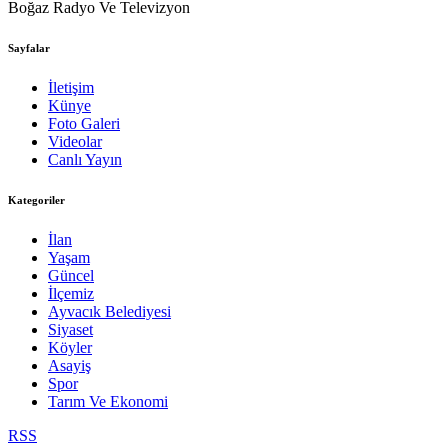
Boğaz Radyo Ve Televizyon
Sayfalar
İletişim
Künye
Foto Galeri
Videolar
Canlı Yayın
Kategoriler
İlan
Yaşam
Güncel
İlçemiz
Ayvacık Belediyesi
Siyaset
Köyler
Asayiş
Spor
Tarım Ve Ekonomi
RSS