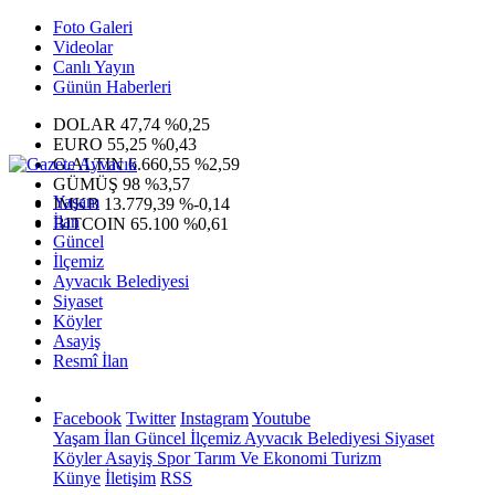
Foto Galeri
Videolar
Canlı Yayın
Günün Haberleri
DOLAR
47,74
%0,25
EURO
55,25
%0,43
G.ALTIN
6.660,55
%2,59
GÜMÜŞ
98
%3,57
Yaşam
IMKB
13.779,39
%-0,14
İlan
BITCOIN
65.100
%0,61
Güncel
İlçemiz
Ayvacık Belediyesi
Siyaset
Köyler
Asayiş
Resmî İlan
Facebook
Twitter
Instagram
Youtube
Yaşam
İlan
Güncel
İlçemiz
Ayvacık Belediyesi
Siyaset
Köyler
Asayiş
Spor
Tarım Ve Ekonomi
Turizm
Künye
İletişim
RSS