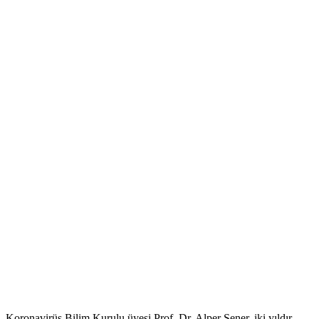
Koronavirüs Bilim Kurulu üyesi Prof. Dr. Alper Şener, iki yıldır