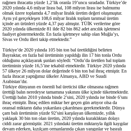
rağmen ihracatta yüzde 1,2’lik oranla 19’uncu sıradadır. Türkiye’de
2020 yılında 4,6 milyar lirası bal, 108 milyon lirası ise balmumu
olmak üzere toplamda 4,7 milyar liralık üretim değeri oluşmuştur.
Aynı yıl gerçekleşen 108,6 milyar liralık toplam tarımsal üretim
içinde arı ürünleri yüzde 4,37 pay almıştır. TÜİK verilerine göre
2020 yılında ülkemizde 81 ilde 82 bin 862 adet arıcılık işletmesi
faaliyet göstermektedir. En fazla işletmeye sahip olan Muğla’yı,
Sivas ve Ordu illeri takip etmektedir.”
Türkiye’de 2020 yılında 105 bin ton bal üretildiğini belirten
Bayraktar, en fazla bal üretiminin yapıldığı ilin 17 bin tonla Ordu
olduğunu açıklayarak şunları söyledi: “Ordu’da üretilen bal toplam
üretiminin yüzde 16,5’ine tekabül etmektedir. Türkiye 2020 yılında
57 ülkeye 26 milyon dolar değerinde 6 bin ton bal ihraç etmiştir. En
fazla ihracat yaptığımız ülkeler Almanya, ABD ve Suudi
Arabistan’dır.
Türkiye dünyanın en önemli bal üreticisi ülke olmasına rağmen
ürettiği balın neredeyse tamamına yakınını ülke içinde tüketmektedir.
Ürettiği balın 2010 yılında binde 2’sini, 2020 yılında ise binde 6’sını
ihraç etmiştir. İhraç edilen miktar her geçen gün artıyor olsa da
oransal miktarın daha yukarılara çıkarılması gerekmektedir. Dünya
çam balı üretiminin yüzde 92’sini karşılayan ülkemizde, yıllık
yaklaşık 30 bin ton olan üretim, 2020 yılında kuraklıktan dolayı
ciddi zarar görmüştür. 2021 yılındaki üretim miktarıyla ilgili kaygılar
devam ederken, kızılçam ormanlarında çıkan yangınlar ve basralı