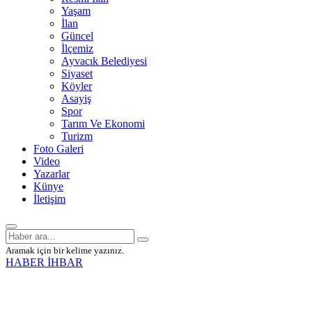
Yaşam
İlan
Güncel
İlçemiz
Ayvacık Belediyesi
Siyaset
Köyler
Asayiş
Spor
Tarım Ve Ekonomi
Turizm
Foto Galeri
Video
Yazarlar
Künye
İletişim
Aramak için bir kelime yazınız.
HABER İHBAR