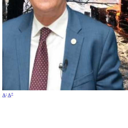
-
+
A
A