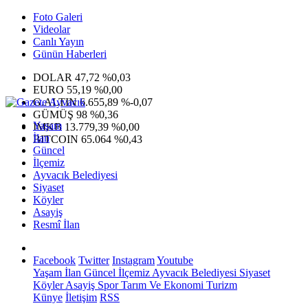
Foto Galeri
Videolar
Canlı Yayın
Günün Haberleri
DOLAR
47,72
%0,03
EURO
55,19
%0,00
G.ALTIN
6.655,89
%-0,07
GÜMÜŞ
98
%0,36
Yaşam
IMKB
13.779,39
%0,00
İlan
BITCOIN
65.064
%0,43
Güncel
İlçemiz
Ayvacık Belediyesi
Siyaset
Köyler
Asayiş
Resmî İlan
Facebook
Twitter
Instagram
Youtube
Yaşam
İlan
Güncel
İlçemiz
Ayvacık Belediyesi
Siyaset
Köyler
Asayiş
Spor
Tarım Ve Ekonomi
Turizm
Künye
İletişim
RSS