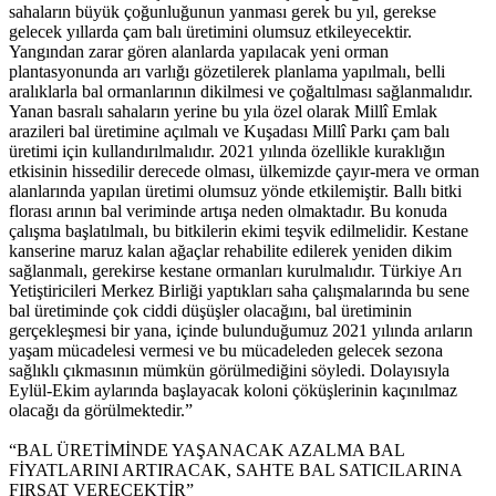
sahaların büyük çoğunluğunun yanması gerek bu yıl, gerekse
gelecek yıllarda çam balı üretimini olumsuz etkileyecektir.
Yangından zarar gören alanlarda yapılacak yeni orman
plantasyonunda arı varlığı gözetilerek planlama yapılmalı, belli
aralıklarla bal ormanlarının dikilmesi ve çoğaltılması sağlanmalıdır.
Yanan basralı sahaların yerine bu yıla özel olarak Millî Emlak
arazileri bal üretimine açılmalı ve Kuşadası Millî Parkı çam balı
üretimi için kullandırılmalıdır. 2021 yılında özellikle kuraklığın
etkisinin hissedilir derecede olması, ülkemizde çayır-mera ve orman
alanlarında yapılan üretimi olumsuz yönde etkilemiştir. Ballı bitki
florası arının bal veriminde artışa neden olmaktadır. Bu konuda
çalışma başlatılmalı, bu bitkilerin ekimi teşvik edilmelidir. Kestane
kanserine maruz kalan ağaçlar rehabilite edilerek yeniden dikim
sağlanmalı, gerekirse kestane ormanları kurulmalıdır. Türkiye Arı
Yetiştiricileri Merkez Birliği yaptıkları saha çalışmalarında bu sene
bal üretiminde çok ciddi düşüşler olacağını, bal üretiminin
gerçekleşmesi bir yana, içinde bulunduğumuz 2021 yılında arıların
yaşam mücadelesi vermesi ve bu mücadeleden gelecek sezona
sağlıklı çıkmasının mümkün görülmediğini söyledi. Dolayısıyla
Eylül-Ekim aylarında başlayacak koloni çöküşlerinin kaçınılmaz
olacağı da görülmektedir.”
“BAL ÜRETİMİNDE YAŞANACAK AZALMA BAL
FİYATLARINI ARTIRACAK, SAHTE BAL SATICILARINA
FIRSAT VERECEKTİR”