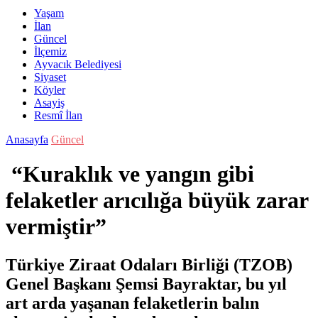
Yaşam
İlan
Güncel
İlçemiz
Ayvacık Belediyesi
Siyaset
Köyler
Asayiş
Resmî İlan
Anasayfa
Güncel
“Kuraklık ve yangın gibi
felaketler arıcılığa büyük zarar
vermiştir”
Türkiye Ziraat Odaları Birliği (TZOB)
Genel Başkanı Şemsi Bayraktar, bu yıl
art arda yaşanan felaketlerin balın