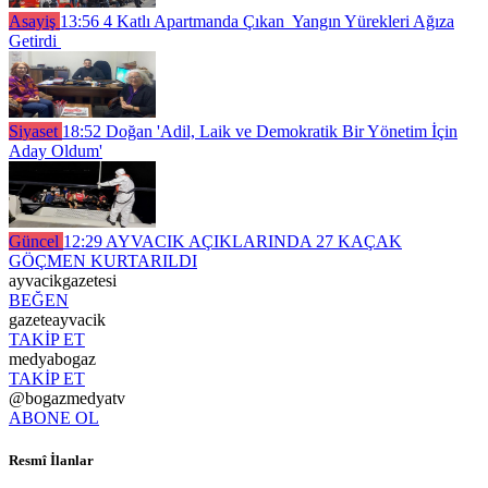
Asayiş
13:56
4 Katlı Apartmanda Çıkan Yangın Yürekleri Ağıza
Getirdi
Siyaset
18:52
Doğan 'Adil, Laik ve Demokratik Bir Yönetim İçin
Aday Oldum'
Güncel
12:29
AYVACIK AÇIKLARINDA 27 KAÇAK
GÖÇMEN KURTARILDI
ayvacikgazetesi
BEĞEN
gazeteayvacik
TAKİP ET
medyabogaz
TAKİP ET
@bogazmedyatv
ABONE OL
Resmî İlanlar