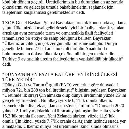
kötü bir dönem geçirdi. Üreticilerimizin bu durumdan en az zararla
çıkmalarını ve geleceğe umutla bakabilmelerini sağlamak için
taleplerinin karşılanması gerekmektedir” dedi.
TZOB Genel Başkanı Şemsi Bayraktar, arıcılık konusunda açıklama
yaptı. Ülkemizde kırsal geliri destekleyici bir faaliyet olarak yapılan
arıcılığın aynı zamanda tarım ve ormancılıkla ilgili faaliyetleri
tamamlayıcı bir etkiye de sahip olduğunu belirten Bayraktar,
“Ülkemiz arıcılık için çok zengin bitki örtüsüne sahiptir. Dünya
genelinde bilinen 27 bal arısının 6 alt türünün Anadolu’da
bulunmasından dolayı ülkemiz çok önemli bir gen merkezidir.
Türkiye 9 ay arıcılık üretim faaliyetlerinin yapılabildiği bir ülkedir”
dedi.
“DÜNYA’NIN EN FAZLA BAL ÜRETEN İKİNCİ ÜLKESİ
TÜRKİYE’DİR”
“Dünya Gıda ve Tarım Örgütü (FAO) verilerine göre dünyada 1
milyon 721 bin 288 ton bal üretilmiştir” bilgisini paylaşan Bayraktar,
“Üretimde ilk sırayı Çin almakta olup dünya üretiminin yüzde 25’ini
gerçekleştirmektedir. Bu ülkeyi yüzde 6,4’lük oranla ülkemiz
izlemektedir” diyerek açıklamasını şöyle sürdürdü: “Dünyada 2020
yılında 2,1 milyar dolarlık bal ihracatı yapılmıştır. İhracatta yüzde
15,3’lük oranla ilk sırayı Yeni Zelanda alırken, yüzde 11,9’luk
oranla Çin ikinci, yüzde 7,7’lik oranla da Arjantin üçüncü sırada yer
almaktadır. Ülkemiz dünya bal üretiminde ikinci sırada olmasına