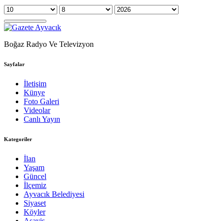
Boğaz Radyo Ve Televizyon
Sayfalar
İletişim
Künye
Foto Galeri
Videolar
Canlı Yayın
Kategoriler
İlan
Yaşam
Güncel
İlçemiz
Ayvacık Belediyesi
Siyaset
Köyler
Asayiş