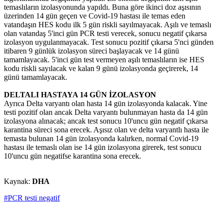
temaslıların izolasyonunda yapıldı. Buna göre ikinci doz aşısının
üzerinden 14 gün geçen ve Covid-19 hastası ile temas eden
vatandaşın HES kodu ilk 5 gün riskli sayılmayacak. Aşılı ve temaslı
olan vatandaş 5'inci gün PCR testi verecek, sonucu negatif çıkarsa
izolasyon uygulanmayacak. Test sonucu pozitif çıkarsa 5'nci günden
itibaren 9 günlük izolasyon süreci başlayacak ve 14 günü
tamamlayacak. 5'inci gün test vermeyen aşılı temaslıların ise HES
kodu riskli sayılacak ve kalan 9 günü izolasyonda geçirerek, 14
günü tamamlayacak.
DELTALI HASTAYA 14 GÜN İZOLASYON
Ayrıca Delta varyantı olan hasta 14 gün izolasyonda kalacak. Yine
testi pozitif olan ancak Delta varyantı bulunmayan hasta da 14 gün
izolasyona alınacak; ancak test sonucu 10'uncu gün negatif çıkarsa
karantina süreci sona erecek. Aşısız olan ve delta varyantlı hasta ile
temasta bulunan 14 gün izolasyonda kalırken, normal Covid-19
hastası ile temaslı olan ise 14 gün izolasyona girerek, test sonucu
10'uncu gün negatifse karantina sona erecek.
Kaynak:
DHA
#PCR testi negatif