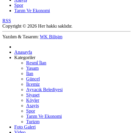
Spor
Tarım Ve Ekonomi
RSS
Copyright © 2026 Her hakkı saklıdır.
Yazılım & Tasarım:
WK Bilişim
Anasayfa
Kategoriler
Resmî İlan
Yaşam
İlan
Güncel
İlçemiz
Ayvacık Belediyesi
Siyaset
Köyler
Asayiş
Spor
Tarım Ve Ekonomi
Turizm
Foto Galeri
Video