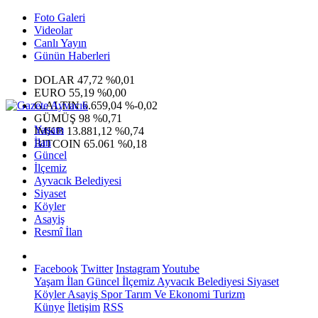
Foto Galeri
Videolar
Canlı Yayın
Günün Haberleri
DOLAR
47,72
%0,01
EURO
55,19
%0,00
G.ALTIN
6.659,04
%-0,02
GÜMÜŞ
98
%0,71
Yaşam
IMKB
13.881,12
%0,74
İlan
BITCOIN
65.061
%0,18
Güncel
İlçemiz
Ayvacık Belediyesi
Siyaset
Köyler
Asayiş
Resmî İlan
Facebook
Twitter
Instagram
Youtube
Yaşam
İlan
Güncel
İlçemiz
Ayvacık Belediyesi
Siyaset
Köyler
Asayiş
Spor
Tarım Ve Ekonomi
Turizm
Künye
İletişim
RSS