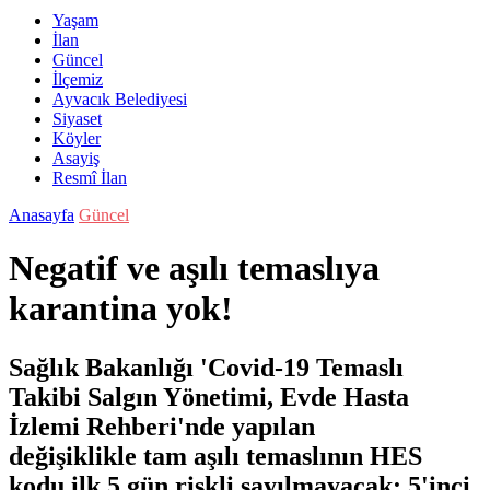
Yaşam
İlan
Güncel
İlçemiz
Ayvacık Belediyesi
Siyaset
Köyler
Asayiş
Resmî İlan
Anasayfa
Güncel
Negatif ve aşılı temaslıya
karantina yok!
Sağlık Bakanlığı 'Covid-19 Temaslı
Takibi Salgın Yönetimi, Evde Hasta
İzlemi Rehberi'nde yapılan
değişiklikle tam aşılı temaslının HES
kodu ilk 5 gün riskli sayılmayacak; 5'inci