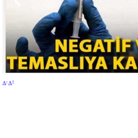
-
+
A
A