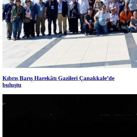
Kıbrıs Barış Harekâtı Gazileri Çanakkale’de
buluştu