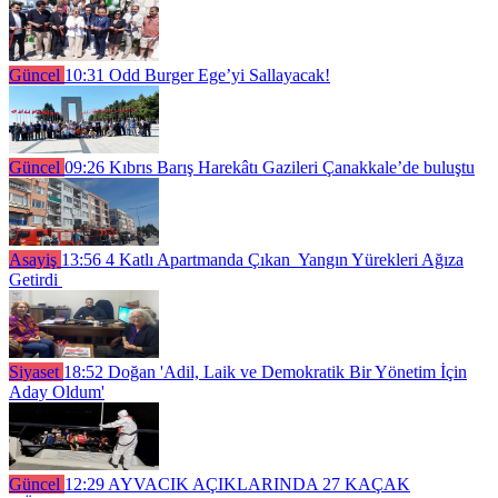
Güncel
10:31
Odd Burger Ege’yi Sallayacak!
Güncel
09:26
Kıbrıs Barış Harekâtı Gazileri Çanakkale’de buluştu
Asayiş
13:56
4 Katlı Apartmanda Çıkan Yangın Yürekleri Ağıza
Getirdi
Siyaset
18:52
Doğan 'Adil, Laik ve Demokratik Bir Yönetim İçin
Aday Oldum'
Güncel
12:29
AYVACIK AÇIKLARINDA 27 KAÇAK