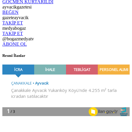
GÖÇMEN KURTARILDI
ayvacikgazetesi
BEĞEN
gazeteayvacik
TAKİP ET
medyabogaz
TAKİP ET
@bogazmedyatv
ABONE OL
Resmî İlanlar