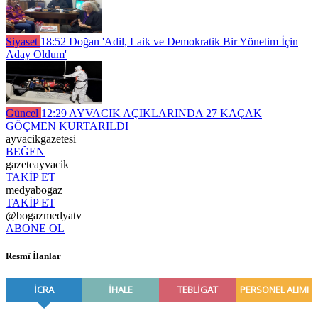
Siyaset
18:52
Doğan 'Adil, Laik ve Demokratik Bir Yönetim İçin
Aday Oldum'
Güncel
12:29
AYVACIK AÇIKLARINDA 27 KAÇAK
GÖÇMEN KURTARILDI
ayvacikgazetesi
BEĞEN
gazeteayvacik
TAKİP ET
medyabogaz
TAKİP ET
@bogazmedyatv
ABONE OL
Resmî İlanlar