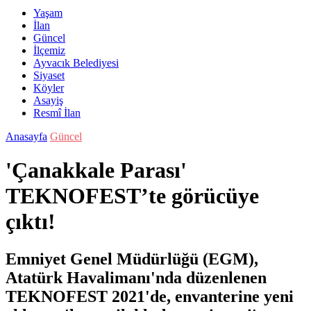
Yaşam
İlan
Güncel
İlçemiz
Ayvacık Belediyesi
Siyaset
Köyler
Asayiş
Resmî İlan
Anasayfa
Güncel
'Çanakkale Parası'
TEKNOFEST’te görücüye
çıktı!
Emniyet Genel Müdürlüğü (EGM),
Atatürk Havalimanı'nda düzenlenen
TEKNOFEST 2021'de, envanterine yeni