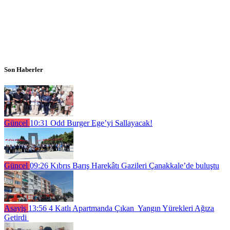
Son Haberler
Güncel
10:31
Odd Burger Ege’yi Sallayacak!
Güncel
09:26
Kıbrıs Barış Harekâtı Gazileri Çanakkale’de buluştu
Asayiş
13:56
4 Katlı Apartmanda Çıkan Yangın Yürekleri Ağıza
Getirdi