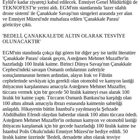
Eylül'e kadar ziyaretçi kabul edilecek. Emniyet Genel Müdürlüğü de
TEKNOFEST'te yerini aldı. EGM'nin stantlarında 'lazer silahlı
drone sistemi' ile Çanakkale Savaşı'nın simgeleri arasında yer alan
ve Emniyet Müzesi'nde muhafaza edilen 'Çanakkale Parası'
görücüye çıktı.
'BEDELİ, ÇANAKKALE'DE ALTIN OLARAK TESVİYE
OLUNACAKTIR'
EGM'nin standında çokça ilgi gören bir diğer şey ise tarihi literatüre
'Çanakkale Parası' olarak geçen, Asteğmen Mehmet Muzaffer'in
hazırladığı 100 liralık kaime. Birinci Dünya Savaşı'nın Çanakkale
Cephesi'ndeki savaşın Osmanlı ordularının zaferiyle
sonuçlanmasının hemen ardından, alayın Irak ve Filistin
cephelerinde sevkiyatı için gerekli olan otomobil ve kamyon lastiği
ihtiyacının karşılanması amacıyla Asteğmen Mehmet Muzaffer,
tüccara vermek için bir gecede 50 liralık kaimeyi esas alarak 100
liralık bir kaime yaptı. Tüccarın Osmanlı Bankası'na karşılığı olan
100 altını almak amacıyla ibrazı esnasında kaimenin sahteliği
anlaşıldı. Hikayenin bütün İstanbul'a yayılmasıyla Şehzade
Abdülhalim Efendi olaydan haberdar olarak 100 altını tüccara ödedi.
Asteğmen Mehmet Muzaffer'in ordunun kamyon ve otomobil lastiği
ihtiyacını karşılamak için bir gecede hazırladığı 100 liralık kaime ise
İstanbul Polis Okulu'ndaki Emniyet Müzesi'ne hediye edildi. 50
liralık kaime üzerinde 'Bedeli, dersadette altın olarak tesviye