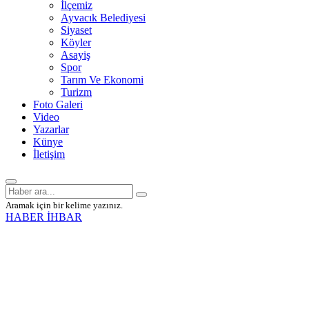
İlçemiz
Ayvacık Belediyesi
Siyaset
Köyler
Asayiş
Spor
Tarım Ve Ekonomi
Turizm
Foto Galeri
Video
Yazarlar
Künye
İletişim
Aramak için bir kelime yazınız.
HABER İHBAR