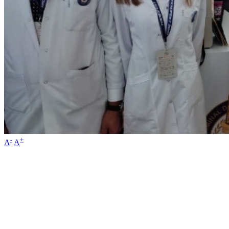
-
+
A
A