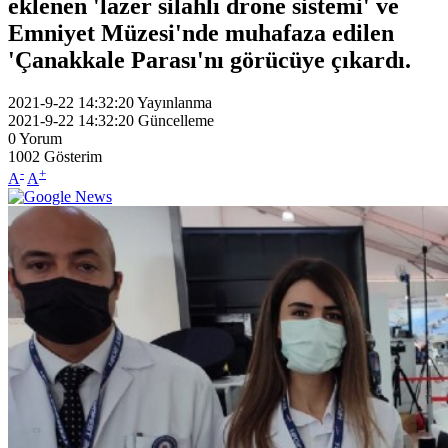
eklenen 'lazer silahlı drone sistemi' ve
Emniyet Müzesi'nde muhafaza edilen
'Çanakkale Parası'nı görücüye çıkardı.
2021-9-22 14:32:20
Yayınlanma
2021-9-22 14:32:20
Güncelleme
0
Yorum
1002
Gösterim
-
+
A
A