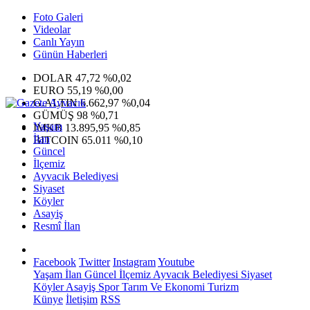
Foto Galeri
Videolar
Canlı Yayın
Günün Haberleri
DOLAR
47,72
%0,02
EURO
55,19
%0,00
G.ALTIN
6.662,97
%0,04
GÜMÜŞ
98
%0,71
Yaşam
IMKB
13.895,95
%0,85
İlan
BITCOIN
65.011
%0,10
Güncel
İlçemiz
Ayvacık Belediyesi
Siyaset
Köyler
Asayiş
Resmî İlan
Facebook
Twitter
Instagram
Youtube
Yaşam
İlan
Güncel
İlçemiz
Ayvacık Belediyesi
Siyaset
Köyler
Asayiş
Spor
Tarım Ve Ekonomi
Turizm
Künye
İletişim
RSS